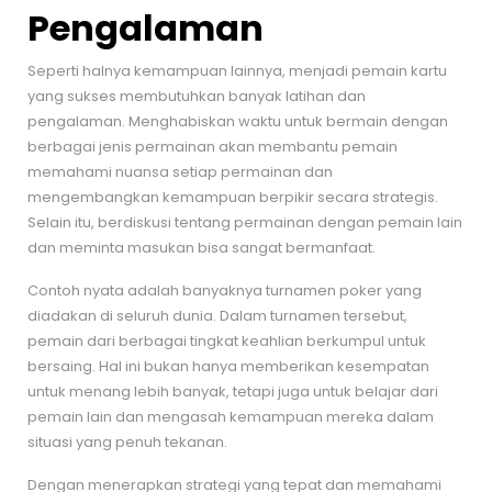
Pengalaman
Seperti halnya kemampuan lainnya, menjadi pemain kartu
yang sukses membutuhkan banyak latihan dan
pengalaman. Menghabiskan waktu untuk bermain dengan
berbagai jenis permainan akan membantu pemain
memahami nuansa setiap permainan dan
mengembangkan kemampuan berpikir secara strategis.
Selain itu, berdiskusi tentang permainan dengan pemain lain
dan meminta masukan bisa sangat bermanfaat.
Contoh nyata adalah banyaknya turnamen poker yang
diadakan di seluruh dunia. Dalam turnamen tersebut,
pemain dari berbagai tingkat keahlian berkumpul untuk
bersaing. Hal ini bukan hanya memberikan kesempatan
untuk menang lebih banyak, tetapi juga untuk belajar dari
pemain lain dan mengasah kemampuan mereka dalam
situasi yang penuh tekanan.
Dengan menerapkan strategi yang tepat dan memahami