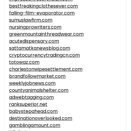
bestfreakingclothesever.com
falling-film-evaporator.com
sumuslawfirm.com
nursingprowriters.com
greenmountainthreadwear.com
acutedispensary.com
sattamatkanewsblog.com
cryptocurrencytradingcn.com
totowaz.com
charlestonwipesettlement.com
brandfollowmarket.com
weeklyjobnews.com
countyanimalshelter.com
adwebtagging.com
ranksuperior.net
babystepahead.com
destinationoverlooked.com
gamblingamount.com