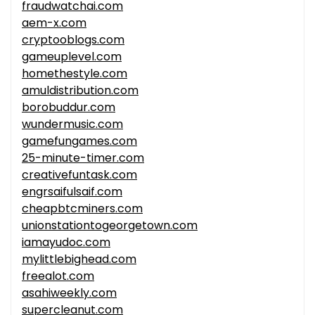
fraudwatchai.com
aem-x.com
cryptooblogs.com
gameuplevel.com
homethestyle.com
amuldistribution.com
borobuddur.com
wundermusic.com
gamefungames.com
25-minute-timer.com
creativefuntask.com
engrsaifulsaif.com
cheapbtcminers.com
unionstationtogeorgetown.com
iamayudoc.com
mylittlebighead.com
freealot.com
asahiweekly.com
supercleanut.com