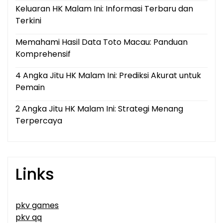
Keluaran HK Malam Ini: Informasi Terbaru dan
Terkini
Memahami Hasil Data Toto Macau: Panduan
Komprehensif
4 Angka Jitu HK Malam Ini: Prediksi Akurat untuk
Pemain
2 Angka Jitu HK Malam Ini: Strategi Menang
Terpercaya
Links
pkv games
pkv qq