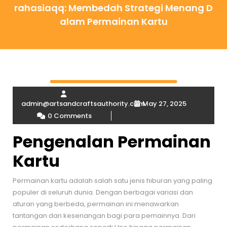
rahasiaqq: Membedah Strategi Menang D
alam Permainan Kartu
admin@artsandcraftsauthority.com
May 27, 2025
0 Comments
Pengenalan Permainan
Kartu
Permainan kartu adalah salah satu jenis hiburan yang paling
populer di seluruh dunia. Dengan berbagai variasi dan
aturan yang berbeda, permainan ini menawarkan
tantangan dan kesenangan bagi para pemainnya. Dari