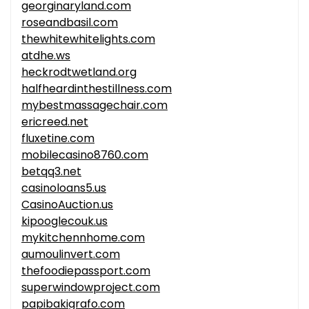
georginaryland.com
roseandbasil.com
thewhitewhitelights.com
atdhe.ws
heckrodtwetland.org
halfheardinthestillness.com
mybestmassagechair.com
ericreed.net
fluxetine.com
mobilecasino8760.com
betqq3.net
casinoloans5.us
CasinoAuction.us
kipooglecouk.us
mykitchennhome.com
aumoulinvert.com
thefoodiepassport.com
superwindowproject.com
papibakigrafo.com