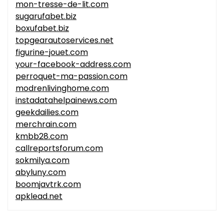
mon-tresse-de-lit.com
sugarufabet.biz
boxufabet.biz
topgearautoservices.net
figurine-jouet.com
your-facebook-address.com
perroquet-ma-passion.com
modrenlivinghome.com
instadatahelpainews.com
geekdailies.com
merchrain.com
kmbb28.com
callreportsforum.com
sokmilya.com
abyluny.com
boomjavtrk.com
apklead.net