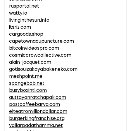
rusportal.net
watty.io
livinginthesun.info
itsriz.com
cargoods.shop
capetownacupuncture.com
bitcoinvideospro.com
cosmiccrowcollective.com
alain-jacquet.com
gotisouizakayabakeneko.com
meshpoint.me
spongebob.net
busyboxintl.com
auttayanratchapak.com
postcoffeebarva.com
elteatromilliondollar.com
burgerkingfranchise.org
vallarpadathamma.net