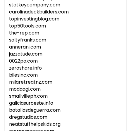
statkeycompany.com
carolinadeckbuilders.com
topinvestingblog.com
top50tools.com
the-rep.com
saltyfranks.com
annerani.com
jazzatude.com
0022pa.com
zeroshare.info
bilesinc.com
milaretreatnz.com
modaagi.com
smallvilleph.com
galiciasuroeste.info
batallasdeguerra.com
dregstudios.com
neatstuffhelpskids.org