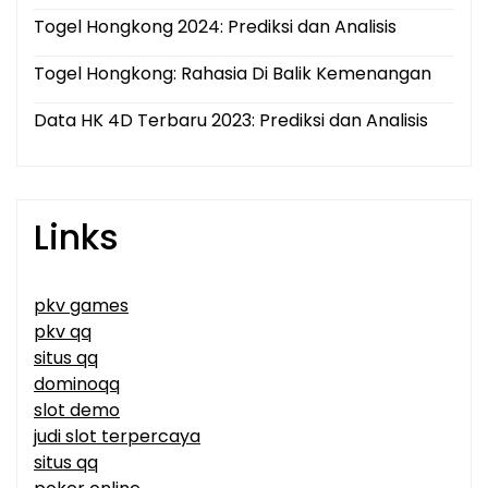
Togel Hongkong 2024: Prediksi dan Analisis
Togel Hongkong: Rahasia Di Balik Kemenangan
Data HK 4D Terbaru 2023: Prediksi dan Analisis
Links
pkv games
pkv qq
situs qq
dominoqq
slot demo
judi slot terpercaya
situs qq