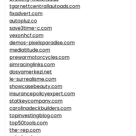
tgarnettcentrallautoads.com
fixadvert.com
autopluz.co
save3time-c.com
vexonhcf.com
demos-pixelsparadise.com
mediatitude.com
prewarmotorcycles.com
simracinglinks.com
dosyamerkezi.net
le-surrealisme.com
showcasebeauty.com
insurancepolicyexpert.com
statkeycompany.com
carolinadeckbuilders.com
topinvestingblog.com
top50tools.com
the-rep.com