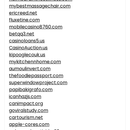
mybestmassagechair.com
ericreed.net
fluxetine.com
mobilecasino8760.com
betqq3.net
casinoloans5.us
CasinoAuction.us
kipooglecouk.us
mykitchennhome.com
aumoulinvert.com
thefoodiepassport.com
superwindowproject.com
papibakigrafo.com
icanhazjs.com
canimpact.org
goviralstudy.com
cartourism.net
apple-cores.com