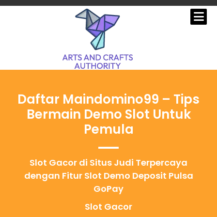
Skip
to
content
Daftar Maindomino99 – Tips
Bermain Demo Slot Untuk
Pemula
Slot Gacor di Situs Judi Terpercaya
dengan Fitur Slot Demo Deposit Pulsa
GoPay
Slot Gacor