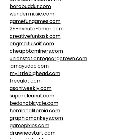
borobuddur.com
wundermusic.com
gamefungames.com
25-minute-timer.com
creativefuntask.com
engrsaifulsaif.com
cheapbtcminers.com
unionstationtogeorgetown.com
iamayudoc.com
mylittlebighead.com
freealot.com
asahiweekly.com
supercleanut.com
bedandbicycle.com
heraldcalifornia.com
graphicmonkeys.com
gamepixies.com
drawneastart.com