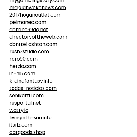
mygamblingstory.com
majalahwekonews.com
2017hoganoutlet.com
pelmanec.com
domino99qq.net
directoryoftheweb.com
donttellashton.com
rush3studio.com
roro90.com
herzio.com
in-hi5.com
krainafantasy.info
todas-noticias.com
senikartu.com
rusportal.net
watty.io
livinginthesun.info
itsriz.com
cargoods.shop