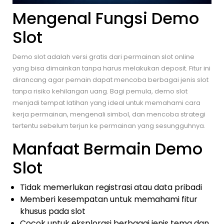
Mengenal Fungsi Demo
Slot
Demo slot adalah versi gratis dari permainan slot online
yang bisa dimainkan tanpa harus melakukan deposit. Fitur ini
dirancang agar pemain dapat mencoba berbagai jenis slot
tanpa risiko kehilangan uang. Bagi pemula, demo slot
menjadi tempat latihan yang ideal untuk memahami cara
kerja permainan, mengenali simbol, dan mencoba strategi
tertentu sebelum terjun ke permainan yang sesungguhnya.
Manfaat Bermain Demo
Slot
Tidak memerlukan registrasi atau data pribadi
Memberi kesempatan untuk memahami fitur
khusus pada slot
Cocok untuk eksplorasi berbagai jenis tema dan