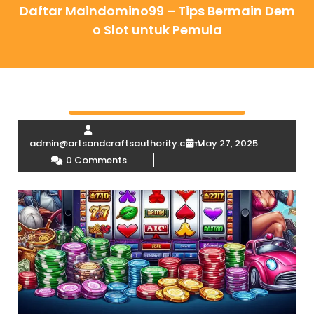
Daftar Maindomino99 – Tips Bermain Dem
o Slot untuk Pemula
admin@artsandcraftsauthority.com
May 27, 2025
0 Comments