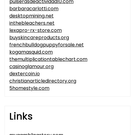
pulserasdeactividad10.com
barbaracarlotti.com
desktopmining.net
inthebleachers.net
lexapro-rx-store.com
buyskincareproducts.org
frenchbulldogpuppyforsale.net
kogamasquid.com
themultiplicationtablechart.com
casinoglamour.org
dextercoin.io
christianarticledirectory.org
5homestyle.com
Links