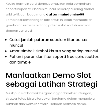
Ketika bermain versi demo, perhatikan pola permainan
seperti kapan fitur bonus muncul, seberapa sering simbol
wild aktif, dan bagaimana
daftar maindomino99
kombinasi kemenangan terbentuk. Ini akan memberikan
gambaran realistis tentang potensi slot saat dimainkan
dengan uang asli.
Catat jumlah putaran sebelum fitur bonus
muncul
Amati simbol-simbol khusus yang sering muncul
Pahami peran dari fitur seperti free spin, scatter,
dan tumble
Manfaatkan Demo Slot
sebagai Latihan Strategi
Meskipun slot banyak bergantung pada keberuntungan,
strategi tetap bisa diterapkan terutama dalam mengelola
putaran dan waktu bermain. Dengan bermain demo,