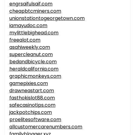
engrsaifulsaif.com
cheapbtcminers.com
unionstationtogeorgetown.com
iamayudoc.com
mylittlebighead.com
freealot.com
asahiweekly.com
supercleanut.com
bedandbicycle.com
heraldcalifornia.com
graphicmonkeys.com
gamepixies.com
drawneastart.com
fasthokislot88.com
safecasinotips.com
jackpotchips.com
proelitesoftware.com
allcustomercarenumbers.com
familyblogger.xyz