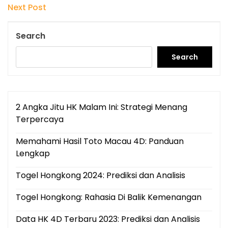
navigation
Next
Next Post
Post
Search
Search
2 Angka Jitu HK Malam Ini: Strategi Menang
Terpercaya
Memahami Hasil Toto Macau 4D: Panduan
Lengkap
Togel Hongkong 2024: Prediksi dan Analisis
Togel Hongkong: Rahasia Di Balik Kemenangan
Data HK 4D Terbaru 2023: Prediksi dan Analisis