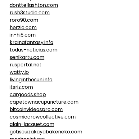
donttellashton.com
rush3studio.com
roro90.com
herzio.com
in-hi5.com
krainafantasy.info
todas-noticias.com
senikartu.com
rusportal.net
watty.io
livinginthesun.info
itsriz.com
cargoods.shop
capetownacupuncture.com
bitcoinvideospro.com
cosmiccrowcollective.com
alain-jacquet.com
gotisouizakayabakeneko.com