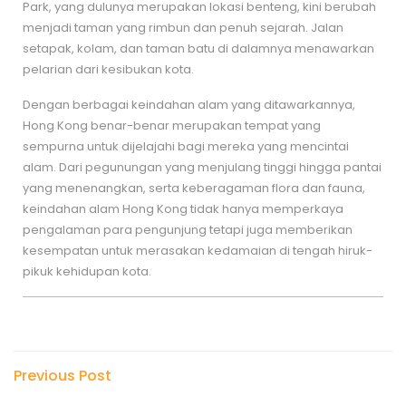
Park, yang dulunya merupakan lokasi benteng, kini berubah
menjadi taman yang rimbun dan penuh sejarah. Jalan
setapak, kolam, dan taman batu di dalamnya menawarkan
pelarian dari kesibukan kota.
Dengan berbagai keindahan alam yang ditawarkannya,
Hong Kong benar-benar merupakan tempat yang
sempurna untuk dijelajahi bagi mereka yang mencintai
alam. Dari pegunungan yang menjulang tinggi hingga pantai
yang menenangkan, serta keberagaman flora dan fauna,
keindahan alam Hong Kong tidak hanya memperkaya
pengalaman para pengunjung tetapi juga memberikan
kesempatan untuk merasakan kedamaian di tengah hiruk-
pikuk kehidupan kota.
Post
Previous
Previous Post
Post