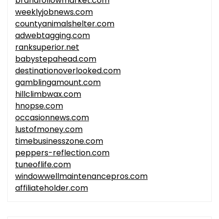
brandfollowmarket.com
weeklyjobnews.com
countyanimalshelter.com
adwebtagging.com
ranksuperior.net
babystepahead.com
destinationoverlooked.com
gamblingamount.com
hillclimbwax.com
hnopse.com
occasionnews.com
lustofmoney.com
timebusinesszone.com
peppers-reflection.com
tuneoflife.com
windowwellmaintenancepros.com
affiliateholder.com