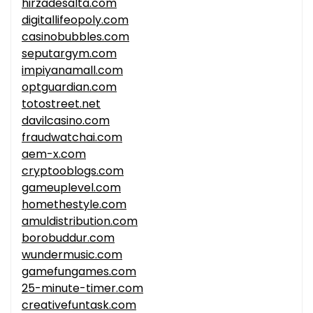
hirzadesalta.com
digitallifeopoly.com
casinobubbles.com
seputargym.com
impiyanamall.com
optguardian.com
totostreet.net
davilcasino.com
fraudwatchai.com
aem-x.com
cryptooblogs.com
gameuplevel.com
homethestyle.com
amuldistribution.com
borobuddur.com
wundermusic.com
gamefungames.com
25-minute-timer.com
creativefuntask.com