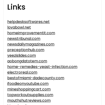
Links
helpdesksoftwares.net
lovabowl.net
homeimprovementit.com
newstribunal.com
newsdailymagazines.com
preceptionhub.com
yeezislides.com
aobongdatotem.com
home-remedies-yeast-infection.com
electroreal.com
bestofmiami-dadecounty.com
ifoodieonyoutube.com
mineshoppingcart.com
topworkoutsupplies.com
mouthshutreviews.com