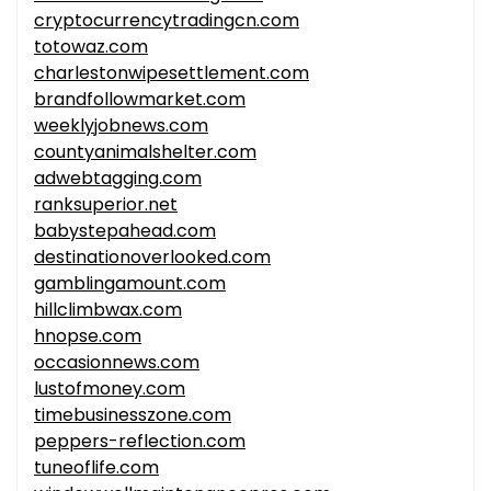
cryptocurrencytradingcn.com
totowaz.com
charlestonwipesettlement.com
brandfollowmarket.com
weeklyjobnews.com
countyanimalshelter.com
adwebtagging.com
ranksuperior.net
babystepahead.com
destinationoverlooked.com
gamblingamount.com
hillclimbwax.com
hnopse.com
occasionnews.com
lustofmoney.com
timebusinesszone.com
peppers-reflection.com
tuneoflife.com