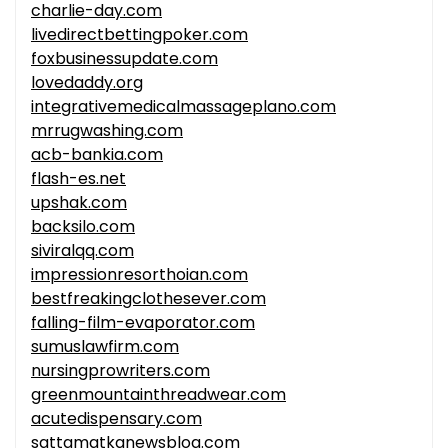
charlie-day.com
livedirectbettingpoker.com
foxbusinessupdate.com
lovedaddy.org
integrativemedicalmassageplano.com
mrrugwashing.com
acb-bankia.com
flash-es.net
upshak.com
backsilo.com
siviralqq.com
impressionresorthoian.com
bestfreakingclothesever.com
falling-film-evaporator.com
sumuslawfirm.com
nursingprowriters.com
greenmountainthreadwear.com
acutedispensary.com
sattamatkanewsblog.com