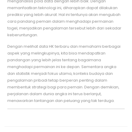
menganalisis pola data dengan lebih baik. Dengan
memanfaatkan teknologi ini, diharapkan dapat dilakukan
prediksi yang lebih akurat. Hal ini tentunya akan mengubah
cara pandang pemain dalam menghadapi permainan
togel, menjadikan pengalaman tersebut lebih dari sekadar
keberuntungan.
Dengan melihat data HK terbaru dan memahami berbagai
aspek yang melingkupinya, kita bisa mendapatkan
pandangan yang lebih jelas tentang bagaimana
menghadapi permainan ini ke depan. Sementara angka
dan statistik menjadi fokus utama, konteks budaya dan
pengalaman pribadi tetap berperan penting dalam
membentuk strategi bagi para pemain. Dengan demikian,
perjalanan dalam dunia angka ini terus berlanjut,
menawarkan tantangan dan peluang yang tak terduga.