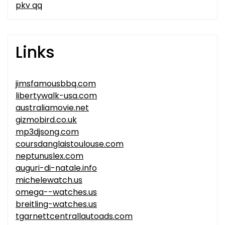
pkv qq
Links
jimsfamousbbq.com
libertywalk-usa.com
australiamovie.net
gizmobird.co.uk
mp3djsong.com
coursdanglaistoulouse.com
neptunuslex.com
auguri-di-natale.info
michelewatch.us
omega--watches.us
breitling-watches.us
tgarnettcentrallautoads.com