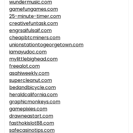
wundermusic.com
gamefungames.com
25-minute-timer.com
creativefuntask.com
engrsaifulsaif.com
cheapbtcminers.com
unionstationtogeorgetown.com
iamayudoc.com
mylittlebighead.com
freealot.com
asahiweekly.com
supercleanut.com
bedandbicycle.com
heraldcalifornia.com
graphicmonkeys.com
gamepixies.com
drawneastart.com
fasthokislot88.com
safecasinotips.com