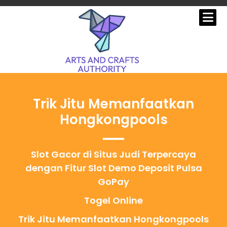
Skip
to
content
Trik Jitu Memanfaatkan
Hongkongpools
Slot Gacor di Situs Judi Terpercaya
dengan Fitur Slot Demo Deposit Pulsa
GoPay
Togel Online
Trik Jitu Memanfaatkan Hongkongpools