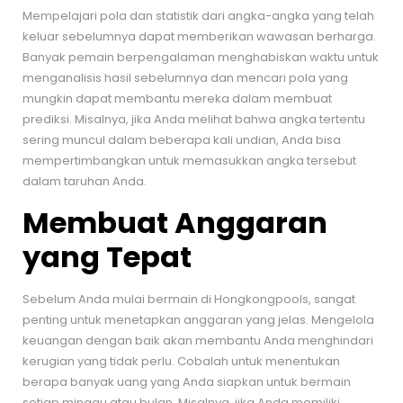
Mempelajari pola dan statistik dari angka-angka yang telah
keluar sebelumnya dapat memberikan wawasan berharga.
Banyak pemain berpengalaman menghabiskan waktu untuk
menganalisis hasil sebelumnya dan mencari pola yang
mungkin dapat membantu mereka dalam membuat
prediksi. Misalnya, jika Anda melihat bahwa angka tertentu
sering muncul dalam beberapa kali undian, Anda bisa
mempertimbangkan untuk memasukkan angka tersebut
dalam taruhan Anda.
Membuat Anggaran
yang Tepat
Sebelum Anda mulai bermain di Hongkongpools, sangat
penting untuk menetapkan anggaran yang jelas. Mengelola
keuangan dengan baik akan membantu Anda menghindari
kerugian yang tidak perlu. Cobalah untuk menentukan
berapa banyak uang yang Anda siapkan untuk bermain
setiap minggu atau bulan. Misalnya, jika Anda memiliki