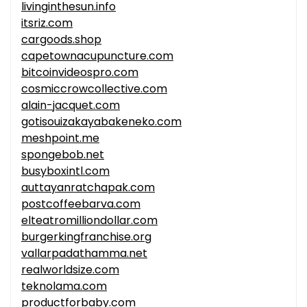
livinginthesun.info
itsriz.com
cargoods.shop
capetownacupuncture.com
bitcoinvideospro.com
cosmiccrowcollective.com
alain-jacquet.com
gotisouizakayabakeneko.com
meshpoint.me
spongebob.net
busyboxintl.com
auttayanratchapak.com
postcoffeebarva.com
elteatromilliondollar.com
burgerkingfranchise.org
vallarpadathamma.net
realworldsize.com
teknolama.com
productforbaby.com