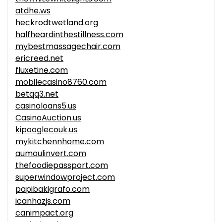
atdhe.ws
heckrodtwetland.org
halfheardinthestillness.com
mybestmassagechair.com
ericreed.net
fluxetine.com
mobilecasino8760.com
betqq3.net
casinoloans5.us
CasinoAuction.us
kipooglecouk.us
mykitchennhome.com
aumoulinvert.com
thefoodiepassport.com
superwindowproject.com
papibakigrafo.com
icanhazjs.com
canimpact.org