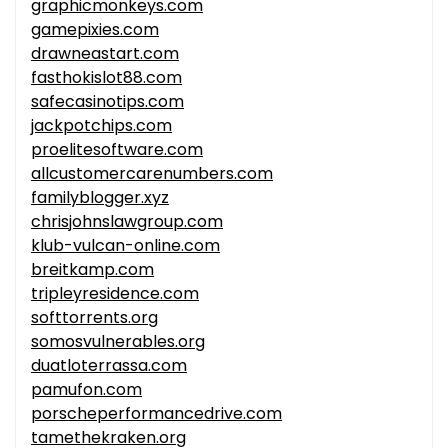
graphicmonkeys.com
gamepixies.com
drawneastart.com
fasthokislot88.com
safecasinotips.com
jackpotchips.com
proelitesoftware.com
allcustomercarenumbers.com
familyblogger.xyz
chrisjohnslawgroup.com
klub-vulcan-online.com
breitkamp.com
tripleyresidence.com
softtorrents.org
somosvulnerables.org
duatloterrassa.com
pamufon.com
porscheperformancedrive.com
tamethekraken.org