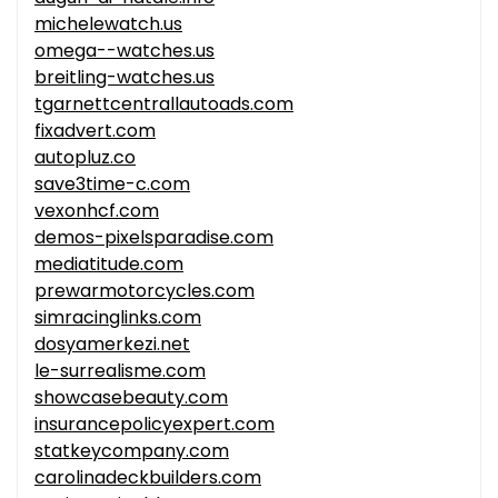
michelewatch.us
omega--watches.us
breitling-watches.us
tgarnettcentrallautoads.com
fixadvert.com
autopluz.co
save3time-c.com
vexonhcf.com
demos-pixelsparadise.com
mediatitude.com
prewarmotorcycles.com
simracinglinks.com
dosyamerkezi.net
le-surrealisme.com
showcasebeauty.com
insurancepolicyexpert.com
statkeycompany.com
carolinadeckbuilders.com