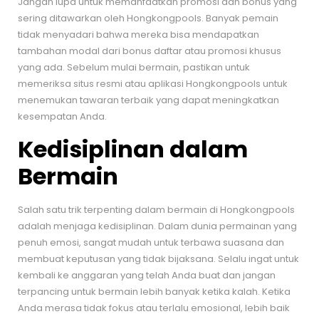
Jangan lupa untuk memanfaatkan promosi dan bonus yang
sering ditawarkan oleh Hongkongpools. Banyak pemain
tidak menyadari bahwa mereka bisa mendapatkan
tambahan modal dari bonus daftar atau promosi khusus
yang ada. Sebelum mulai bermain, pastikan untuk
memeriksa situs resmi atau aplikasi Hongkongpools untuk
menemukan tawaran terbaik yang dapat meningkatkan
kesempatan Anda.
Kedisiplinan dalam
Bermain
Salah satu trik terpenting dalam bermain di Hongkongpools
adalah menjaga kedisiplinan. Dalam dunia permainan yang
penuh emosi, sangat mudah untuk terbawa suasana dan
membuat keputusan yang tidak bijaksana. Selalu ingat untuk
kembali ke anggaran yang telah Anda buat dan jangan
terpancing untuk bermain lebih banyak ketika kalah. Ketika
Anda merasa tidak fokus atau terlalu emosional, lebih baik