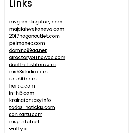
Links
mygamblingstory.com
majalahwekonews.com
2017hoganoutlet.com
pelmanec.com
domino99qq.net
directoryoftheweb.com
donttellashton.com
rush3studio.com
roro90.com
herzio.com
in-hi5.com
krainafantasy.info
todas-noticias.com
senikartu.com
rusportal.net
watty.io