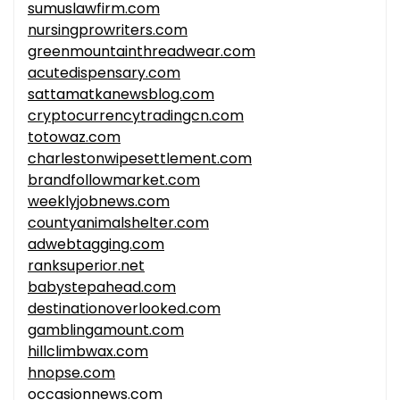
sumuslawfirm.com
nursingprowriters.com
greenmountainthreadwear.com
acutedispensary.com
sattamatkanewsblog.com
cryptocurrencytradingcn.com
totowaz.com
charlestonwipesettlement.com
brandfollowmarket.com
weeklyjobnews.com
countyanimalshelter.com
adwebtagging.com
ranksuperior.net
babystepahead.com
destinationoverlooked.com
gamblingamount.com
hillclimbwax.com
hnopse.com
occasionnews.com