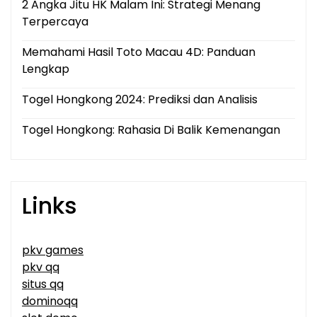
2 Angka Jitu HK Malam Ini: Strategi Menang
Terpercaya
Memahami Hasil Toto Macau 4D: Panduan
Lengkap
Togel Hongkong 2024: Prediksi dan Analisis
Togel Hongkong: Rahasia Di Balik Kemenangan
Links
pkv games
pkv qq
situs qq
dominoqq