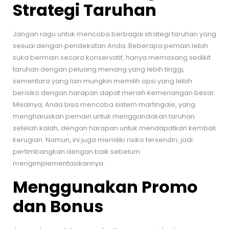
Strategi Taruhan
Jangan ragu untuk mencoba berbagai strategi taruhan yang
sesuai dengan pendekatan Anda. Beberapa pemain lebih
suka bermain secara konservatif, hanya memasang sedikit
taruhan dengan peluang menang yang lebih tinggi,
sementara yang lain mungkin memilih opsi yang lebih
berisiko dengan harapan dapat meraih kemenangan besar.
Misalnya, Anda bisa mencoba sistem martingale, yang
mengharuskan pemain untuk menggandakan taruhan
setelah kalah, dengan harapan untuk mendapatkan kembali
kerugian. Namun, ini juga memiliki risiko tersendiri, jadi
pertimbangkan dengan baik sebelum
mengimplementasikannya.
Menggunakan Promo
dan Bonus