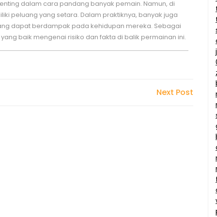
ting dalam cara pandang banyak pemain. Namun, di
liki peluang yang setara. Dalam praktiknya, banyak juga
yang dapat berdampak pada kehidupan mereka. Sebagai
ng baik mengenai risiko dan fakta di balik permainan ini.
Next
Next Post
Post