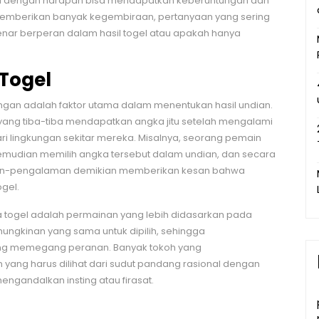
ini dengan harapan bisa mendapatkan keberuntungan dan
emberikan banyak kegembiraan, pertanyaan yang sering
ar berperan dalam hasil togel atau apakah hanya
Togel
gan adalah faktor utama dalam menentukan hasil undian.
yang tiba-tiba mendapatkan angka jitu setelah mengalami
i lingkungan sekitar mereka. Misalnya, seorang pemain
emudian memilih angka tersebut dalam undian, dan secara
aman-pengalaman demikian memberikan kesan bahwa
gel.
a togel adalah permainan yang lebih didasarkan pada
emungkinan yang sama untuk dipilih, sehingga
ang memegang peranan. Banyak tokoh yang
ang harus dilihat dari sudut pandang rasional dengan
engandalkan insting atau firasat.