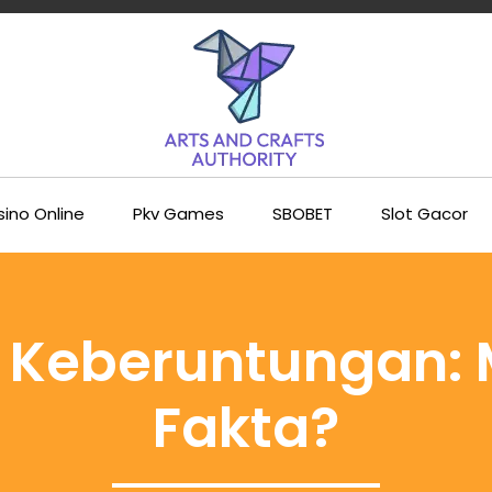
ino Online
Pkv Games
SBOBET
Slot Gacor
 Keberuntungan: 
Fakta?