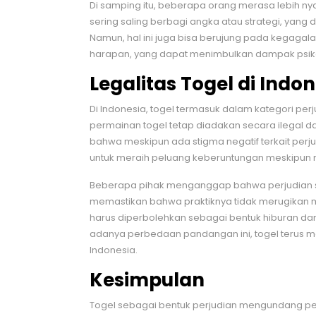
Di samping itu, beberapa orang merasa lebih ny
sering saling berbagi angka atau strategi, yang
Namun, hal ini juga bisa berujung pada kegagala
harapan, yang dapat menimbulkan dampak psikol
Legalitas Togel di Indo
Di Indonesia, togel termasuk dalam kategori per
permainan togel tetap diadakan secara ilegal d
bahwa meskipun ada stigma negatif terkait perju
untuk meraih peluang keberuntungan meskipun 
Beberapa pihak menganggap bahwa perjudian se
memastikan bahwa praktiknya tidak merugikan m
harus diperbolehkan sebagai bentuk hiburan d
adanya perbedaan pandangan ini, togel terus me
Indonesia.
Kesimpulan
Togel sebagai bentuk perjudian mengundang per