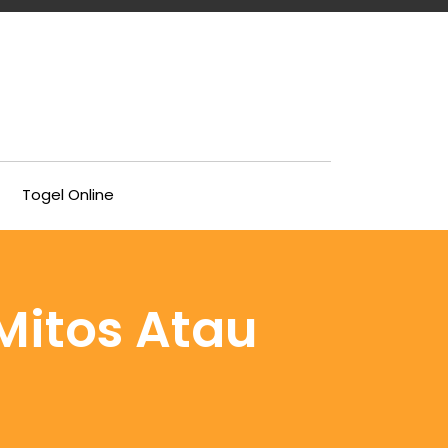
Togel Online
Mitos Atau