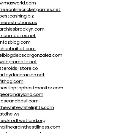
wimaxworld.com
freeonlinecricketgames.net
bestcashing.biz
firerestrictions.us
archiesbrooklyn.com
muambeiros.net
infozblog.com
chonbaihat.com
elblogdeoscargonzalez.com
webpromote.net
steroids-store.co
arteydecoracion.net
fithog.com
bestlaptopbestmonitor.com
georginaryland.com
roseandbasil.com
thewhitewhitelights.com
atdhe.ws
heckrodtwetland.org
halfheardinthestillness.com