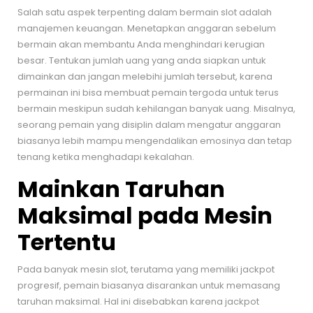
Salah satu aspek terpenting dalam bermain slot adalah
manajemen keuangan. Menetapkan anggaran sebelum
bermain akan membantu Anda menghindari kerugian
besar. Tentukan jumlah uang yang anda siapkan untuk
dimainkan dan jangan melebihi jumlah tersebut, karena
permainan ini bisa membuat pemain tergoda untuk terus
bermain meskipun sudah kehilangan banyak uang. Misalnya,
seorang pemain yang disiplin dalam mengatur anggaran
biasanya lebih mampu mengendalikan emosinya dan tetap
tenang ketika menghadapi kekalahan.
Mainkan Taruhan
Maksimal pada Mesin
Tertentu
Pada banyak mesin slot, terutama yang memiliki jackpot
progresif, pemain biasanya disarankan untuk memasang
taruhan maksimal. Hal ini disebabkan karena jackpot