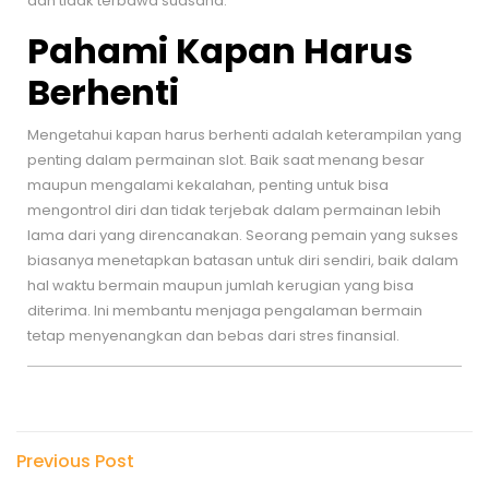
dan tidak terbawa suasana.
Pahami Kapan Harus
Berhenti
Mengetahui kapan harus berhenti adalah keterampilan yang
penting dalam permainan slot. Baik saat menang besar
maupun mengalami kekalahan, penting untuk bisa
mengontrol diri dan tidak terjebak dalam permainan lebih
lama dari yang direncanakan. Seorang pemain yang sukses
biasanya menetapkan batasan untuk diri sendiri, baik dalam
hal waktu bermain maupun jumlah kerugian yang bisa
diterima. Ini membantu menjaga pengalaman bermain
tetap menyenangkan dan bebas dari stres finansial.
Post
Previous
Previous Post
Post