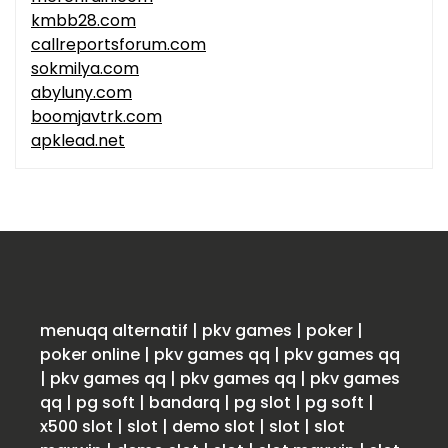
kmbb28.com
callreportsforum.com
sokmilya.com
abyluny.com
boomjavtrk.com
apklead.net
menuqq alternatif
|
pkv games
|
poker
|
poker online
|
pkv games qq
|
pkv games qq
|
pkv games qq
|
pkv games qq
|
pkv games
qq
|
pg soft
|
bandarq
|
pg slot
|
pg soft
|
x500 slot
|
slot
|
demo slot
|
slot
|
slot