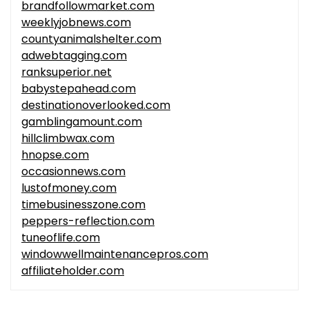
brandfollowmarket.com
weeklyjobnews.com
countyanimalshelter.com
adwebtagging.com
ranksuperior.net
babystepahead.com
destinationoverlooked.com
gamblingamount.com
hillclimbwax.com
hnopse.com
occasionnews.com
lustofmoney.com
timebusinesszone.com
peppers-reflection.com
tuneoflife.com
windowwellmaintenancepros.com
affiliateholder.com