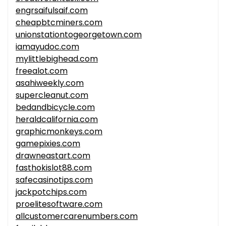
engrsaifulsaif.com
cheapbtcminers.com
unionstationtogeorgetown.com
iamayudoc.com
mylittlebighead.com
freealot.com
asahiweekly.com
supercleanut.com
bedandbicycle.com
heraldcalifornia.com
graphicmonkeys.com
gamepixies.com
drawneastart.com
fasthokislot88.com
safecasinotips.com
jackpotchips.com
proelitesoftware.com
allcustomercarenumbers.com