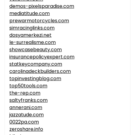
demos-pixelsparadise.com
mediatitude.com
prewarmotorcycles.com
simracinglinks.com
dosyamerkezi.net
le-surrealisme.com
showcasebeauty.com
insurancepolicyexpert.com
statkeycompany.com
carolinadeckbuilders.com
topinvestingblog.com
top50tools.com
the-rep.com
saltyfranks.com
annerani.com
jazzatude.com
0022pa.com
zeroshare.info