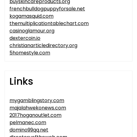
buyskincareproducts.org
frenchbulldogpuppyforsale.net
kogamasquid.com
themultiplicationtablechart.com
casinoglamour.org
dextercoin.io
christianarticledirectory.org
5homestyle.com
Links
mygamblingstory.com
majalahwekonews.com
2017hoganoutlet.com
pelmanec.com
domino99qq.net