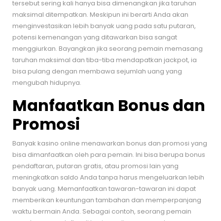
tersebut sering kali hanya bisa dimenangkan jika taruhan
maksimal ditempatkan. Meskipun ini berarti Anda akan
menginvestasikan lebih banyak uang pada satu putaran,
potensi kemenangan yang ditawarkan bisa sangat
menggiurkan. Bayangkan jika seorang pemain memasang
taruhan maksimal dan tiba-tiba mendapatkan jackpot, ia
bisa pulang dengan membawa sejumlah uang yang
mengubah hidupnya.
Manfaatkan Bonus dan
Promosi
Banyak kasino online menawarkan bonus dan promosi yang
bisa dimanfaatkan oleh para pemain. Ini bisa berupa bonus
pendaftaran, putaran gratis, atau promosi lain yang
meningkatkan saldo Anda tanpa harus mengeluarkan lebih
banyak uang. Memanfaatkan tawaran-tawaran ini dapat
memberikan keuntungan tambahan dan memperpanjang
waktu bermain Anda. Sebagai contoh, seorang pemain