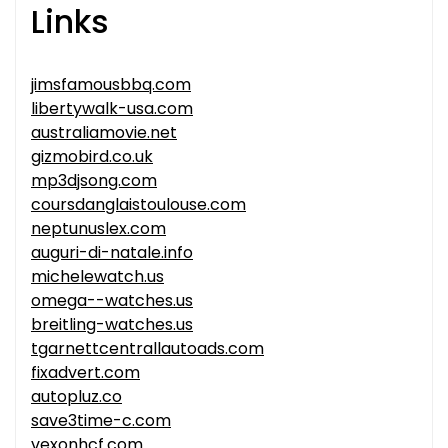
Links
jimsfamousbbq.com
libertywalk-usa.com
australiamovie.net
gizmobird.co.uk
mp3djsong.com
coursdanglaistoulouse.com
neptunuslex.com
auguri-di-natale.info
michelewatch.us
omega--watches.us
breitling-watches.us
tgarnettcentrallautoads.com
fixadvert.com
autopluz.co
save3time-c.com
vexonhcf.com