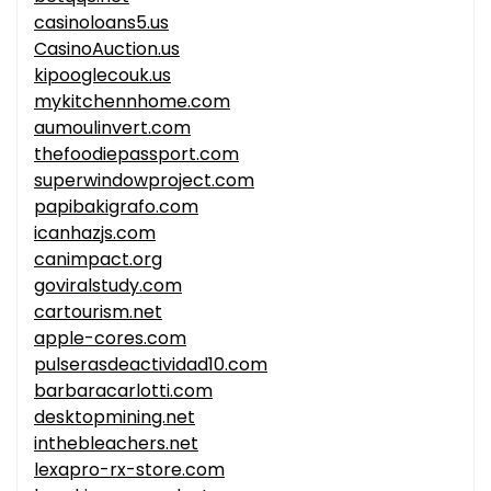
casinoloans5.us
CasinoAuction.us
kipooglecouk.us
mykitchennhome.com
aumoulinvert.com
thefoodiepassport.com
superwindowproject.com
papibakigrafo.com
icanhazjs.com
canimpact.org
goviralstudy.com
cartourism.net
apple-cores.com
pulserasdeactividad10.com
barbaracarlotti.com
desktopmining.net
inthebleachers.net
lexapro-rx-store.com