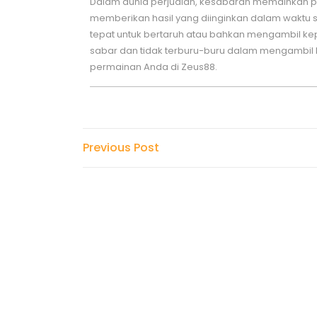
Dalam dunia perjudian, kesabaran memainkan p
memberikan hasil yang diinginkan dalam waktu 
tepat untuk bertaruh atau bahkan mengambil kep
sabar dan tidak terburu-buru dalam mengambil
permainan Anda di Zeus88.
Post
Previous
Previous Post
Post
navigation