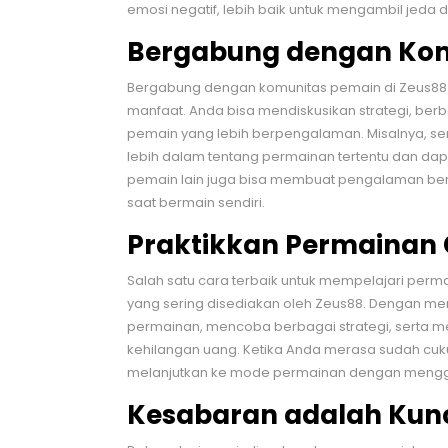
emosi negatif, lebih baik untuk mengambil jeda 
Bergabung dengan Ko
Bergabung dengan komunitas pemain di Zeus88 a
manfaat. Anda bisa mendiskusikan strategi, be
pemain yang lebih berpengalaman. Misalnya, ser
lebih dalam tentang permainan tertentu dan da
pemain lain juga bisa membuat pengalaman be
saat bermain sendiri.
Praktikkan Permainan 
Salah satu cara terbaik untuk mempelajari perm
yang sering disediakan oleh Zeus88. Dengan 
permainan, mencoba berbagai strategi, serta 
kehilangan uang. Ketika Anda merasa sudah cu
melanjutkan ke mode permainan dengan menggu
Kesabaran adalah Kun