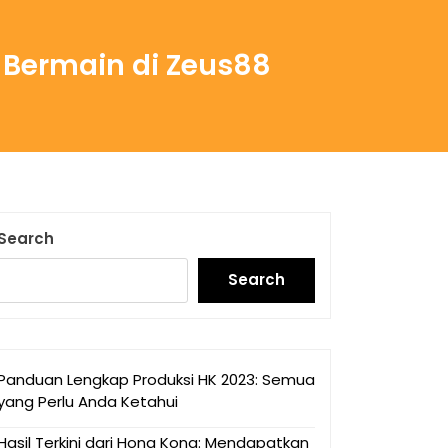
k Bermain di Zeus88
Search
Search
Panduan Lengkap Produksi HK 2023: Semua
yang Perlu Anda Ketahui
Hasil Terkini dari Hong Kong: Mendapatkan