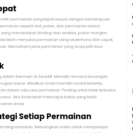
epat
memilih permainan yang tepat sesuai dengan kemampuan
rmainan seperti slot, poker, dan permainan kasino
n yang memerlukan strategi dan analisis, poker mungkin
a Anda lebih menyukai permainan yang sederhana dan cepat,
kan. Memahami jenis permainan yang Anda pilih bisa
k
g dalam bermain di Zeus88. Memiliki rencana keuangan
gian besar. Misalkan Anda memiliki modal tertentu,
n dalam satu sesi permainan. Penting untuk tidak terbawa
ncana. Jika Anda telah mencapai batas yang telah
rmainan Anda.
rategi Setiap Permainan
 strategi berbeda. Meluangkan waktu untuk mempelajari