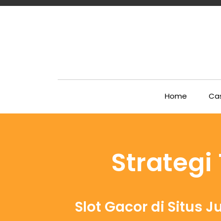
Skip
to
content
Home
Cas
Strategi
Slot Gacor di Situs 