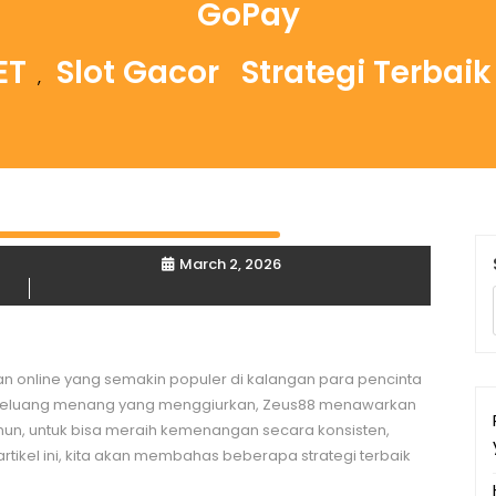
GoPay
ET
Slot Gacor
Strategi Terbai
,
March 2, 2026
n online yang semakin populer di kalangan para pencinta
 peluang menang yang menggiurkan, Zeus88 menawarkan
, untuk bisa meraih kemenangan secara konsisten,
artikel ini, kita akan membahas beberapa strategi terbaik