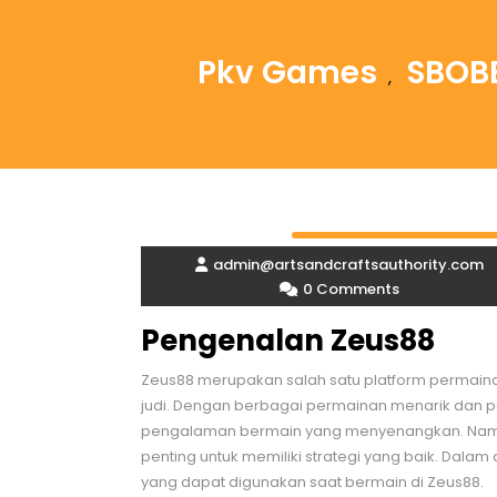
Pkv Games
SBOB
,
admin@artsandcraftsauthority.com
0 Comments
Pengenalan Zeus88
Zeus88 merupakan salah satu platform permaina
judi. Dengan berbagai permainan menarik dan
pengalaman bermain yang menyenangkan. Namun
penting untuk memiliki strategi yang baik. Dalam 
yang dapat digunakan saat bermain di Zeus88.