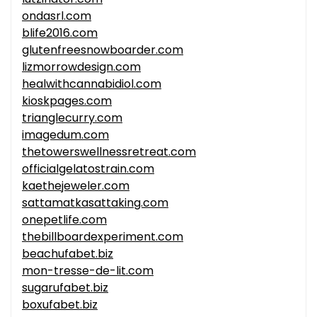
ondasrl.com
blife2016.com
glutenfreesnowboarder.com
lizmorrowdesign.com
healwithcannabidiol.com
kioskpages.com
trianglecurry.com
imagedum.com
thetowerswellnessretreat.com
officialgelatostrain.com
kaethejeweler.com
sattamatkasattaking.com
onepetlife.com
thebillboardexperiment.com
beachufabet.biz
mon-tresse-de-lit.com
sugarufabet.biz
boxufabet.biz