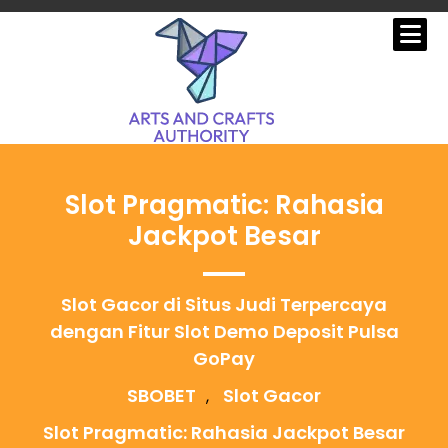
Skip
to
content
Slot Pragmatic: Rahasia
Jackpot Besar
Slot Gacor di Situs Judi Terpercaya
dengan Fitur Slot Demo Deposit Pulsa
GoPay
SBOBET
Slot Gacor
,
Slot Pragmatic: Rahasia Jackpot Besar