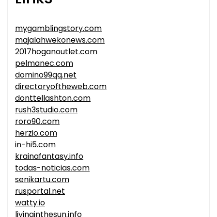
mygamblingstory.com
majalahwekonews.com
2017hoganoutlet.com
pelmanec.com
domino99qq.net
directoryoftheweb.com
donttellashton.com
rush3studio.com
roro90.com
herzio.com
in-hi5.com
krainafantasy.info
todas-noticias.com
senikartu.com
rusportal.net
watty.io
livinginthesun.info