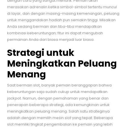
dengan cara yang sangat menarik. Pemain akan
merasakan adrenalin ketika simbol-simbol tertentu muncul
di layar, dan dengan masing-masing kemenangan, peluang
untuk menggandakan hadiah pun semakin tinggi. Misalkan
Anda sedang bermain dan tiba-tiba mendapatkan
kombinasi keberuntungan; fitur ini dapat mengubah
permainan Anda dari biasa menjadi luar biasa.
Strategi untuk
Meningkatkan Peluang
Menang
Saat bermain slot, banyak pemain beranggapan bahwa
keberuntungan saja sudah cukup untuk mendapatkan
jackpot. Namun, dengan pemahaman yang benar dan
penerapan beberapa strategi, ada kemungkinan untuk
meningkatkan peluang menang. Salah satu strateginya
adalah dengan memilih mesin slot yang tepat. Beberapa
slot memiliki tingkat pengembalian ke pemain yang lebih