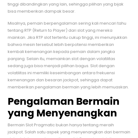
tinggi dibandingkan yang lain, sehingga pilihan yang bijak
bisa memberikan dampak besar.
Misalnya, pemain berpengalaman sering kali mencari tahu
tentang RTP (Return to Player) dari slot yang mereka
mainkan. Jika RTP slot tertentu cukup tinggi, ini menunjukkan
bahwa mesin tersebut lebih berpotensi memberikan
kembali kemenangan kepada pemain dalam jangka
panjang. Selain itu, memainkan slot dengan volatilitas
sedang juga bisa menjadi pilihan bagus. Slot dengan
volatilitas ini memiliki keseimbangan antara frekuensi
kemenangan dan besaran jackpot, sehingga dapat
memberikan pengalaman bermain yang lebih memuaskan.
Pengalaman Bermain
yang Menyenangkan
Bermain Slot Pragmatic bukan hanya tentang meraih
jackpot. Salah satu aspek yang menyenangkan dari bermain