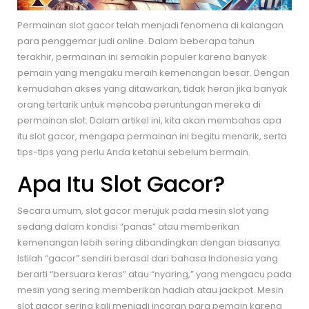
Permainan slot gacor telah menjadi fenomena di kalangan
para penggemar judi online. Dalam beberapa tahun
terakhir, permainan ini semakin populer karena banyak
pemain yang mengaku meraih kemenangan besar. Dengan
kemudahan akses yang ditawarkan, tidak heran jika banyak
orang tertarik untuk mencoba peruntungan mereka di
permainan slot. Dalam artikel ini, kita akan membahas apa
itu slot gacor, mengapa permainan ini begitu menarik, serta
tips-tips yang perlu Anda ketahui sebelum bermain.
Apa Itu Slot Gacor?
Secara umum, slot gacor merujuk pada mesin slot yang
sedang dalam kondisi “panas” atau memberikan
kemenangan lebih sering dibandingkan dengan biasanya.
Istilah “gacor” sendiri berasal dari bahasa Indonesia yang
berarti “bersuara keras” atau “nyaring,” yang mengacu pada
mesin yang sering memberikan hadiah atau jackpot. Mesin
slot gacor sering kali menjadi incaran para pemain karena