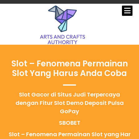
Skip
to
content
Slot – Fenomena Permainan
Slot Yang Harus Anda Coba
Slot Gacor di Situs Judi Terpercaya
dengan Fitur Slot Demo Deposit Pulsa
GoPay
SBOBET
Slot – Fenomena Permainan Slot yang Har