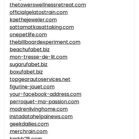
thetowerswellnessretreat.com
officialgelatostrain.com
kaethejeweler.com
sattamatkasattaking.com
onepetlife.com
thebillboardexperiment.com
beachufabet.biz
mon-tresse-de-lit.com
sugarufabet.biz
boxufabet.biz
topgearautoservices.net
figurine-jouet.com
your-facebook-address.com
perroquet-ma-passion.com
modrenlivinghome.com
instadatahelpainews.com
geekdailies.com
merchrain.com
kmbb28.com