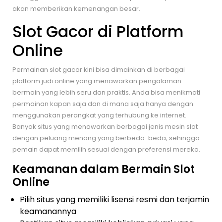
akan memberikan kemenangan besar.
Slot Gacor di Platform
Online
Permainan slot gacor kini bisa dimainkan di berbagai
platform judi online yang menawarkan pengalaman
bermain yang lebih seru dan praktis. Anda bisa menikmati
permainan kapan saja dan di mana saja hanya dengan
menggunakan perangkat yang terhubung ke internet.
Banyak situs yang menawarkan berbagai jenis mesin slot
dengan peluang menang yang berbeda-beda, sehingga
pemain dapat memilih sesuai dengan preferensi mereka.
Keamanan dalam Bermain Slot
Online
Pilih situs yang memiliki lisensi resmi dan terjamin
keamanannya