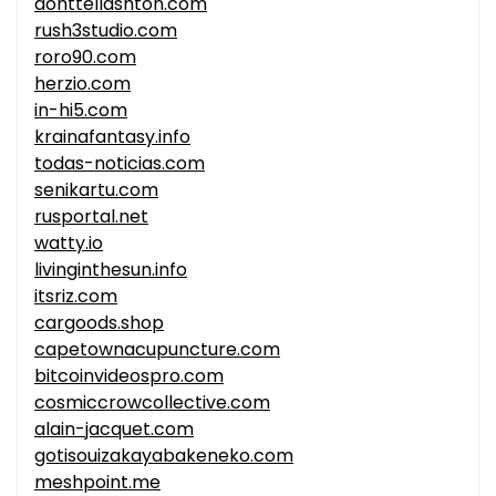
donttellashton.com
rush3studio.com
roro90.com
herzio.com
in-hi5.com
krainafantasy.info
todas-noticias.com
senikartu.com
rusportal.net
watty.io
livinginthesun.info
itsriz.com
cargoods.shop
capetownacupuncture.com
bitcoinvideospro.com
cosmiccrowcollective.com
alain-jacquet.com
gotisouizakayabakeneko.com
meshpoint.me