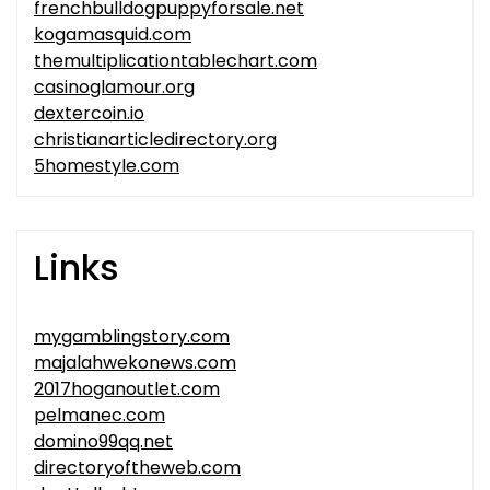
frenchbulldogpuppyforsale.net
kogamasquid.com
themultiplicationtablechart.com
casinoglamour.org
dextercoin.io
christianarticledirectory.org
5homestyle.com
Links
mygamblingstory.com
majalahwekonews.com
2017hoganoutlet.com
pelmanec.com
domino99qq.net
directoryoftheweb.com