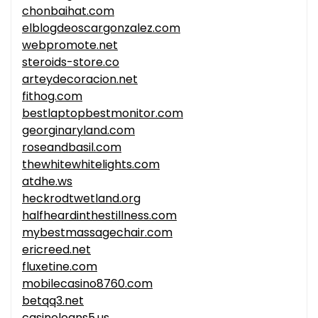
chonbaihat.com
elblogdeoscargonzalez.com
webpromote.net
steroids-store.co
arteydecoracion.net
fithog.com
bestlaptopbestmonitor.com
georginaryland.com
roseandbasil.com
thewhitewhitelights.com
atdhe.ws
heckrodtwetland.org
halfheardinthestillness.com
mybestmassagechair.com
ericreed.net
fluxetine.com
mobilecasino8760.com
betqq3.net
casinoloans5.us