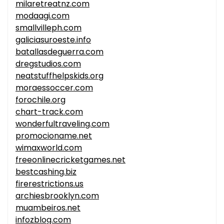
milaretreatnz.com
modaagi.com
smallvilleph.com
galiciasuroeste.info
batallasdeguerra.com
dregstudios.com
neatstuffhelpskids.org
moraessoccer.com
forochile.org
chart-track.com
wonderfultraveling.com
promocioname.net
wimaxworld.com
freeonlinecricketgames.net
bestcashing.biz
firerestrictions.us
archiesbrooklyn.com
muambeiros.net
infozblog.com