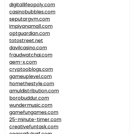
digitallifeopoly.com
casinobubbles.com
seputargym.com
impiyanamall.com
optguardian.com
totostreet.net
davilcasino.com
fraudwatchai.com
aem-x.com
cryptooblogs.com
gameuplevel.com
homethestyle.com
amuldistribution.com
borobuddur.com
wundermusic.com
gamefungames.com
25-minute-timer.com
creativefuntask.com
engrsaifulsaif.com