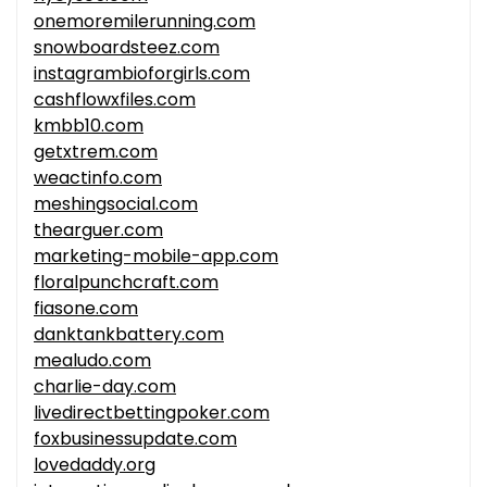
onemoremilerunning.com
snowboardsteez.com
instagrambioforgirls.com
cashflowxfiles.com
kmbb10.com
getxtrem.com
weactinfo.com
meshingsocial.com
thearguer.com
marketing-mobile-app.com
floralpunchcraft.com
fiasone.com
danktankbattery.com
mealudo.com
charlie-day.com
livedirectbettingpoker.com
foxbusinessupdate.com
lovedaddy.org