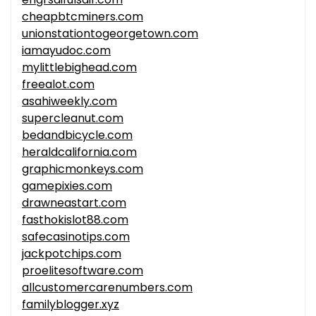
cheapbtcminers.com
unionstationtogeorgetown.com
iamayudoc.com
mylittlebighead.com
freealot.com
asahiweekly.com
supercleanut.com
bedandbicycle.com
heraldcalifornia.com
graphicmonkeys.com
gamepixies.com
drawneastart.com
fasthokislot88.com
safecasinotips.com
jackpotchips.com
proelitesoftware.com
allcustomercarenumbers.com
familyblogger.xyz