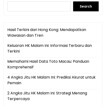
Search
Hasil Terkini dari Hong Kong: Mendapatkan
Wawasan dan Tren
Keluaran HK Malam Ini: Informasi Terbaru dan
Terkini
Memahami Hasil Data Toto Macau: Panduan
Komprehensif
4 Angka Jitu HK Malam Ini: Prediksi Akurat untuk
Pemain
2 Angka Jitu HK Malam Ini: Strategi Menang
Terpercaya