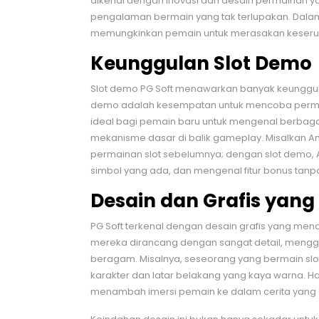
dikenal dengan inovasi dan desain permainan ya
pengalaman bermain yang tak terlupakan. Dalam ar
memungkinkan pemain untuk merasakan keseru
Keunggulan Slot Demo
Slot demo PG Soft menawarkan banyak keunggula
demo adalah kesempatan untuk mencoba permaina
ideal bagi pemain baru untuk mengenal berbag
mekanisme dasar di balik gameplay. Misalkan
permainan slot sebelumnya; dengan slot demo,
simbol yang ada, dan mengenal fitur bonus tanpa
Desain dan Grafis yang
PG Soft terkenal dengan desain grafis yang men
mereka dirancang dengan sangat detail, meng
beragam. Misalnya, seseorang yang bermain slo
karakter dan latar belakang yang kaya warna. Hal 
menambah imersi pemain ke dalam cerita yang d