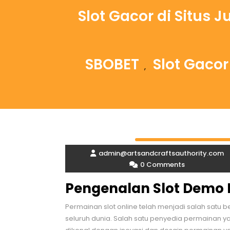
Slot Gacor di Situs 
SBOBET
Slot Gacor
,
admin@artsandcraftsauthority.com
0 Comments
Pengenalan Slot Demo 
Permainan slot online telah menjadi salah satu 
seluruh dunia. Salah satu penyedia permainan ya