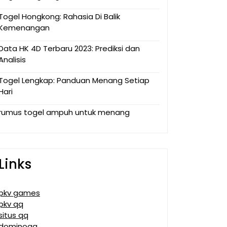
Togel Hongkong: Rahasia Di Balik
Kemenangan
Data HK 4D Terbaru 2023: Prediksi dan
Analisis
Togel Lengkap: Panduan Menang Setiap
Hari
rumus togel ampuh untuk menang
Links
pkv games
pkv qq
situs qq
dominoqq