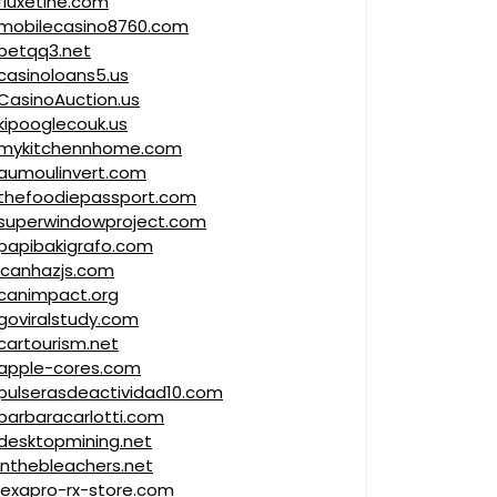
fluxetine.com
mobilecasino8760.com
betqq3.net
casinoloans5.us
CasinoAuction.us
kipooglecouk.us
mykitchennhome.com
aumoulinvert.com
thefoodiepassport.com
superwindowproject.com
papibakigrafo.com
icanhazjs.com
canimpact.org
goviralstudy.com
cartourism.net
apple-cores.com
pulserasdeactividad10.com
barbaracarlotti.com
desktopmining.net
inthebleachers.net
lexapro-rx-store.com