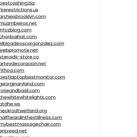
bestcashing.biz
firerestrictions.us
archiesbrooklyn.com
muambeiros.net
infozblog.com
chonbaihat.com
elblogdeoscargonzalez.com
webpromote.net
steroids-store.co
arteydecoracion.net
fithog.com
bestlaptopbestmonitor.com
georginaryland.com
roseandbasil.com
thewhitewhitelights.com
atdhe.ws
heckrodtwetland.org
halfheardinthestillness.com
mybestmassagechair.com
ericreed.net