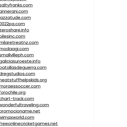
saltyfranks.com
annerani.com
jazzatude.com
0022pa.com
zeroshare.info
bilesinc.com
milaretreatnz.com
modaagi.com
smallvilleph.com
galiciasuroeste.info
batallasdeguerra.com
dregstudios.com
neatstuffhelpskids.org
moraessoccer.com
forochile.org
chart-track.com
wonderfultraveling.com
promocioname.net
wimaxworld.com
freeonlinecricketgames.net