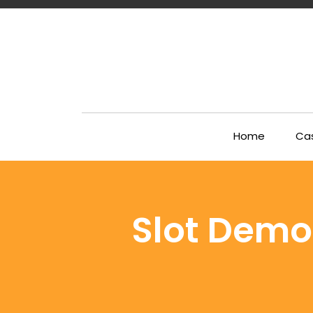
Skip
to
content
Home
Cas
Slot Demo