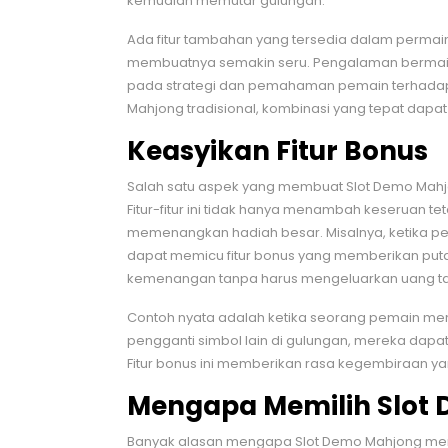
kemudian memutar gulungan.
Ada fitur tambahan yang tersedia dalam permain
membuatnya semakin seru. Pengalaman bermain 
pada strategi dan pemahaman pemain terhadap
Mahjong tradisional, kombinasi yang tepat dap
Keasyikan Fitur Bonus
Salah satu aspek yang membuat Slot Demo Mahjon
Fitur-fitur ini tidak hanya menambah keseruan t
memenangkan hadiah besar. Misalnya, ketika pe
dapat memicu fitur bonus yang memberikan putar
kemenangan tanpa harus mengeluarkan uang 
Contoh nyata adalah ketika seorang pemain mend
pengganti simbol lain di gulungan, mereka dap
Fitur bonus ini memberikan rasa kegembiraan ya
Mengapa Memilih Slot
Banyak alasan mengapa Slot Demo Mahjong menj