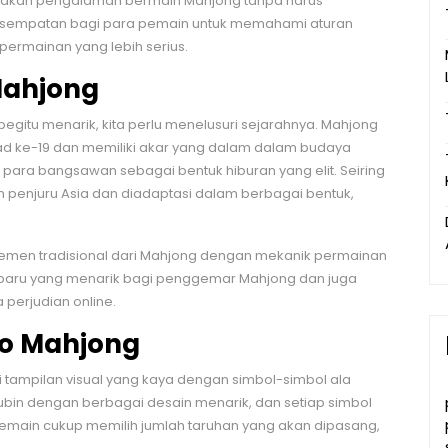
sakan pengalaman bermain Mahjong tanpa harus
kesempatan bagi para pemain untuk memahami aturan
permainan yang lebih serius.
Mahjong
tu menarik, kita perlu menelusuri sejarahnya. Mahjong
ad ke-19 dan memiliki akar yang dalam dalam budaya
 para bangsawan sebagai bentuk hiburan yang elit. Seiring
 penjuru Asia dan diadaptasi dalam berbagai bentuk,
en tradisional dari Mahjong dengan mekanik permainan
 baru yang menarik bagi penggemar Mahjong dan juga
perjudian online.
mo Mahjong
 tampilan visual yang kaya dengan simbol-simbol ala
bin dengan berbagai desain menarik, dan setiap simbol
emain cukup memilih jumlah taruhan yang akan dipasang,