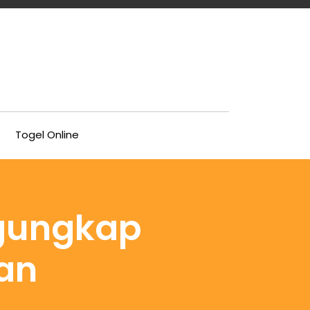
Togel Online
gungkap
an