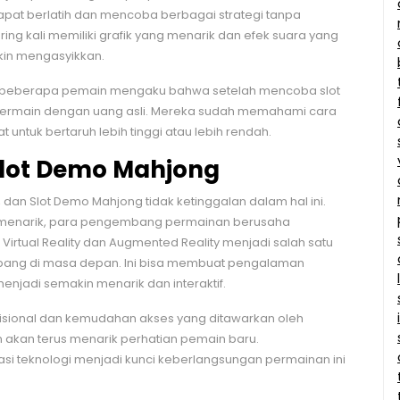
apat berlatih dan mencoba berbagai strategi tanpa
ring kali memiliki grafik yang menarik dan efek suara yang
in mengasyikkan.
 beberapa pemain mengaku bahwa setelah mencoba slot
 bermain dengan uang asli. Mereka sudah memahami cara
untuk bertaruh lebih tinggi atau lebih rendah.
Slot Demo Mahjong
 dan Slot Demo Mahjong tidak ketinggalan dalam hal ini.
ih menarik, para pengembang permainan berusaha
irtual Reality dan Augmented Reality menjadi salah satu
mbang di masa depan. Ini bisa membuat pengalaman
enjadi semakin menarik dan interaktif.
disional dan kemudahan akses yang ditawarkan oleh
 akan terus menarik perhatian pemain baru.
i teknologi menjadi kunci keberlangsungan permainan ini