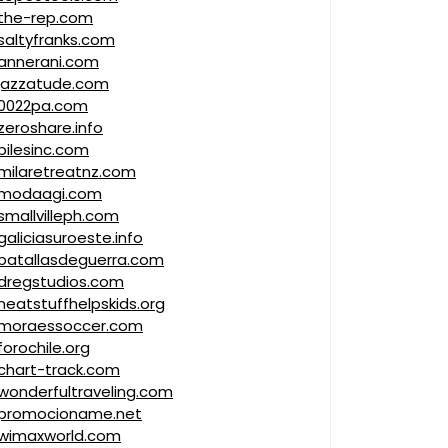
the-rep.com
saltyfranks.com
annerani.com
jazzatude.com
0022pa.com
zeroshare.info
bilesinc.com
milaretreatnz.com
modaagi.com
smallvilleph.com
galiciasuroeste.info
batallasdeguerra.com
dregstudios.com
neatstuffhelpskids.org
moraessoccer.com
forochile.org
chart-track.com
wonderfultraveling.com
promocioname.net
wimaxworld.com