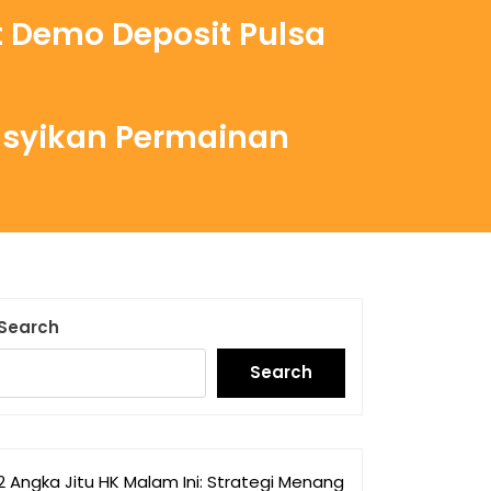
ot Demo Deposit Pulsa
syikan Permainan
Search
Search
2 Angka Jitu HK Malam Ini: Strategi Menang