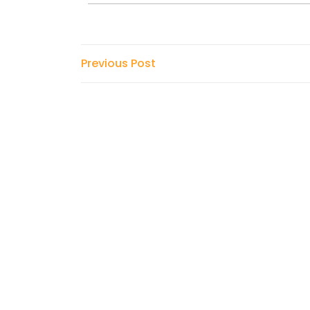
Post
Previous
Previous Post
Post
navigation