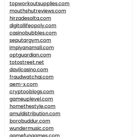
topworkoutsupplies.com
mouthshutreviews.com
hirzadesalta.com
digitallifeopoly.com
casinobubbles.com
seputargym.com
impiyanamall.com
optguardian.com
totostreet.net
davilcasino.com
fraudwatchai.com
aem-x.com
cryptooblogs.com
gameuplevel.com
homethestyle.com
amuldistribution.com
borobuddur.com
wundermusic.com
gamefungames.com