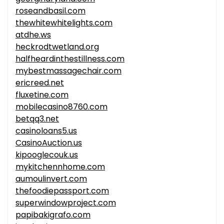
roseandbasil.com
thewhitewhitelights.com
atdhe.ws
heckrodtwetland.org
halfheardinthestillness.com
mybestmassagechair.com
ericreed.net
fluxetine.com
mobilecasino8760.com
betqq3.net
casinoloans5.us
CasinoAuction.us
kipooglecouk.us
mykitchennhome.com
aumoulinvert.com
thefoodiepassport.com
superwindowproject.com
papibakigrafo.com