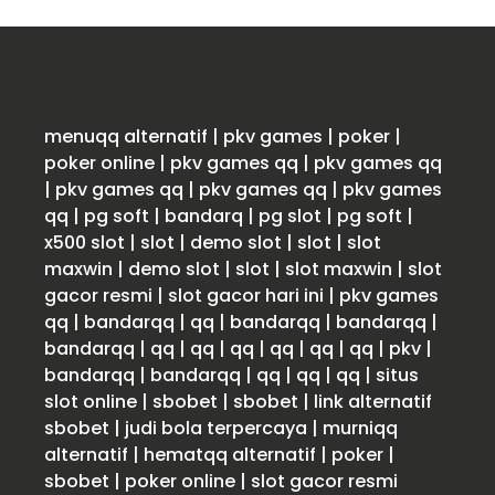
menuqq alternatif
|
pkv games
|
poker
|
poker online
|
pkv games qq
|
pkv games qq
|
pkv games qq
|
pkv games qq
|
pkv games
qq
|
pg soft
|
bandarq
|
pg slot
|
pg soft
|
x500 slot
|
slot
|
demo slot
|
slot
|
slot
maxwin
|
demo slot
|
slot
|
slot maxwin
|
slot
gacor resmi
|
slot gacor hari ini
|
pkv games
qq
|
bandarqq
|
qq
|
bandarqq
|
bandarqq
|
bandarqq
|
qq
|
qq
|
qq
|
qq
|
qq
|
qq
|
pkv
|
bandarqq
|
bandarqq
|
qq
|
qq
|
qq
|
situs
slot online
|
sbobet
|
sbobet
|
link alternatif
sbobet
|
judi bola terpercaya
|
murniqq
alternatif
|
hematqq alternatif
|
poker
|
sbobet
|
poker online
|
slot gacor resmi