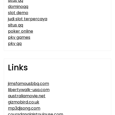
situs qq
dominoqq
slot demo
judi slot terpercaya
situs qq
poker online
pkv games
pkv qq
Links
jimsfamousbbq.com
libertywalk-usa.com
australiamovie.net
gizmobird.co.uk
mp3djsong.com
coursdanglaistoulouse.com