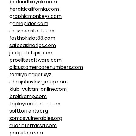
bedandbicycle.com
heraldcalifornia.com
graphicmonkeys.com
gamepixies.com
drawneastart.com
fasthokislot88.com
safecasinotips.com
jackpotchips.com
proelitesoftware.com
allcustomercarenumbers.com
familyblogger.xyz
chrisjohnslawgroup.com
klub-vulcan-online.com
breitkamp.com
tripleyresidence.com
softtorrents.org
somosvulnerables.org
duatloterrassa.com
pamufon.com