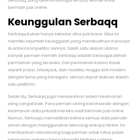
Serbaqq, yang dikenal sebagai tempat terbaik untuk
bermain judi online.
Keunggulan Serbaqq
Serbaqq bukan hanya sekadar situs judi biasa. Situs ini
memiliki sejumlah keunggulan yang membuatnya menonjol
di antara kompetitor lainnya. Salah satu alasan utama
banyak pemain memilih Serbaqq adalah berbagai pilihan
permainan yang tersedia. Dari permainan kasino klasik
seperti poker, blackjack, dan roulette, hingga slot modern
dengan tema yang beragam, semua dapat diakses dalam
satu platform.
Selain itu, Serbaqq juga menawarkan sistem keamanan
yang sangat baik. Para pemain sering kali khawatir dengan
keamanan data pribadi mereka saat bermain judi online.
Namun, Serbaqq memastikan bahwa semua data pemain
aman dengan menggunakan teknologi enkripsi terkini. Ini
memberikan rasa tenang bagi pemain untuk fokus pada
permainan mereka tanpa khawatir tentang potensi