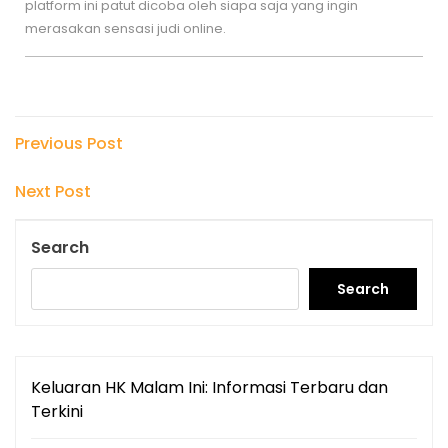
platform ini patut dicoba oleh siapa saja yang ingin
merasakan sensasi judi online.
Post
Previous
Previous Post
Post
navigation
Next
Next Post
Post
Search
Search
Keluaran HK Malam Ini: Informasi Terbaru dan
Terkini