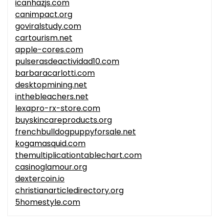
icanhazjs.com
canimpact.org
goviralstudy.com
cartourism.net
apple-cores.com
pulserasdeactividad10.com
barbaracarlotti.com
desktopmining.net
inthebleachers.net
lexapro-rx-store.com
buyskincareproducts.org
frenchbulldogpuppyforsale.net
kogamasquid.com
themultiplicationtablechart.com
casinoglamour.org
dextercoin.io
christianarticledirectory.org
5homestyle.com