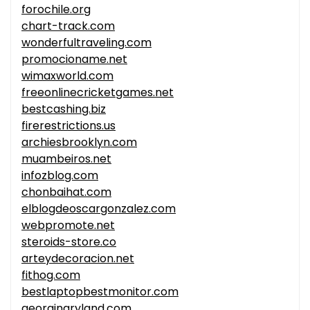
forochile.org
chart-track.com
wonderfultraveling.com
promocioname.net
wimaxworld.com
freeonlinecricketgames.net
bestcashing.biz
firerestrictions.us
archiesbrooklyn.com
muambeiros.net
infozblog.com
chonbaihat.com
elblogdeoscargonzalez.com
webpromote.net
steroids-store.co
arteydecoracion.net
fithog.com
bestlaptopbestmonitor.com
georginaryland.com