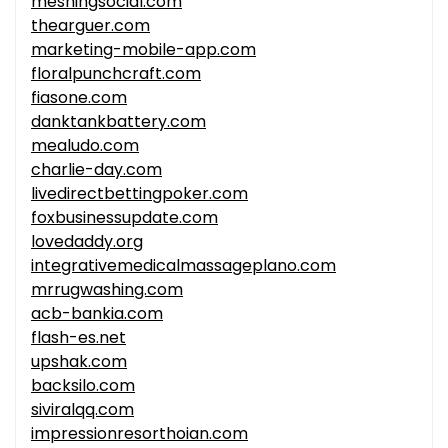
meshingsocial.com
thearguer.com
marketing-mobile-app.com
floralpunchcraft.com
fiasone.com
danktankbattery.com
mealudo.com
charlie-day.com
livedirectbettingpoker.com
foxbusinessupdate.com
lovedaddy.org
integrativemedicalmassageplano.com
mrrugwashing.com
acb-bankia.com
flash-es.net
upshak.com
backsilo.com
siviralqq.com
impressionresorthoian.com