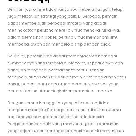
Bermain judi online tidak hanya soal keberuntungan, tetapi
juga melibatkan strategi yang baik. Di Serbaqq, pemain
dapat mempelajari berbagai strategi yang dapat
meningkatkan peluang mereka untuk menang. Misalnya,
dalam permainan poker, penting untuk memahami ilmu
membaca lawan dan mengelola chip dengan bijak.
Selain itu, pemain juga dapat memanfaatkan berbagai
sumber daya yang tersedia di platform, seperti artikel dan
panduan mengenai permainan tertentu. Dengan
mempelajari tips dan trik dari pemain berpengalaman atau
pakar, pemain baru dapat memperoleh wawasan yang
bermanfaat untuk meningkatkan permainan mereka.
Dengan semua keunggulan yang ditawarkan, tidak
mengherankan jika Serbaqq terus menjadi pilihan utama
bagi banyak penggemar judi online di Indonesia.
Pengalaman bermain yang menyenangkan, keamanan
yang terjamin, dan berbagai promosi menarik menjadikan