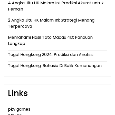
4 Angka Jitu HK Malam Ini: Prediksi Akurat untuk
Pemain
2 Angka Jitu HK Malam Ini: Strategi Menang
Terpercaya
Memahami Hasil Toto Macau 4D: Panduan
Lengkap
Togel Hongkong 2024: Prediksi dan Analisis
Togel Hongkong: Rahasia Di Balik Kemenangan
Links
pkv games