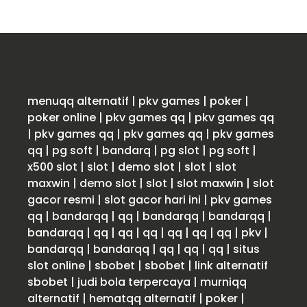
menuqq alternatif
|
pkv games
|
poker
|
poker online
|
pkv games qq
|
pkv games qq
|
pkv games qq
|
pkv games qq
|
pkv games
qq
|
pg soft
|
bandarq
|
pg slot
|
pg soft
|
x500 slot
|
slot
|
demo slot
|
slot
|
slot
maxwin
|
demo slot
|
slot
|
slot maxwin
|
slot
gacor resmi
|
slot gacor hari ini
|
pkv games
qq
|
bandarqq
|
qq
|
bandarqq
|
bandarqq
|
bandarqq
|
qq
|
qq
|
qq
|
qq
|
qq
|
qq
|
pkv
|
bandarqq
|
bandarqq
|
qq
|
qq
|
qq
|
situs
slot online
|
sbobet
|
sbobet
|
link alternatif
sbobet
|
judi bola terpercaya
|
murniqq
alternatif
|
hematqq alternatif
|
poker
|