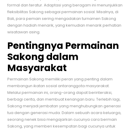
formal dan teratur. Adaptasi yang beragam ini menunjukkan
fleksibilitas Sakong sebagai permainan sosial. Misalnya, di
Bali, para pemain sering mengadakan turnamen Sakong
dengan hadiah menarik, yang kemudian menarik perhatian
wisatawan asing.
Pentingnya Permainan
Sakong dalam
Masyarakat
Permainan Sakong memiliki peran yang penting dalam
membangun ikatan sosial antaranggota masyarakat.
Melalui permainan ini, orang-orang dapat berinteraksi,
berbagi cerita, dan membuat kenangan baru. Terlebih lagi,
Sakong menjadi jembatan yang menghubungkan generasi
tua dengan generasi muda. Dalam sebuah acara keluarga,
seorang nenek bisa mengajarkan cucunya cara bermain
Sakong, yang memberi kesempatan bagi cucunya untuk