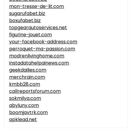
mon-tresse-de-lit.com
sugarufabet.biz
boxufabet.biz
topgearautoservices.net
figurine-jouet.com
your-facebook-address.com
perroquet-ma-passion.com
modrenlivinghome.com
instadatahelpainews.com
geekdailies.com
merchrain.com
kmbb28.com
callreportsforum.com
sokmilya.com
abyluny.com
boomjavtrk.com
apklead.net