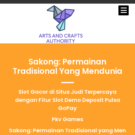
Skip
to
content
Sakong: Permainan
Tradisional Yang Mendunia
Slot Gacor di Situs Judi Terpercaya
dengan Fitur Slot Demo Deposit Pulsa
GoPay
Pkv Games
Sakong: Permainan Tradisional yang Men