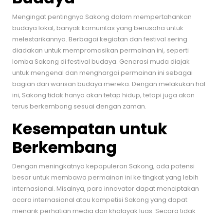
Mengingat pentingnya Sakong dalam mempertahankan
budaya lokal, banyak komunitas yang berusaha untuk
melestarikannya. Berbagai kegiatan dan festival sering
diadakan untuk mempromosikan permainan ini, seperti
lomba Sakong di festival budaya. Generasi muda diajak
untuk mengenal dan menghargai permainan ini sebagai
bagian dari warisan budaya mereka. Dengan melakukan hal
ini, Sakong tidak hanya akan tetap hidup, tetapi juga akan
terus berkembang sesuai dengan zaman.
Kesempatan untuk
Berkembang
Dengan meningkatnya kepopuleran Sakong, ada potensi
besar untuk membawa permainan ini ke tingkat yang lebih
internasional. Misalnya, para innovator dapat menciptakan
acara internasional atau kompetisi Sakong yang dapat
menarik perhatian media dan khalayak luas. Secara tidak