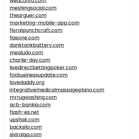
weactinfo.com
meshingsocial.com
thearguer.com
marketing-mobile-app.com
floralpunchcraft.com
fiasone.com
danktankbattery.com
mealudo.com
charlie-day.com
livedirectbettingpoker.com
foxbusinessupdate.com
lovedaddy.org
integrativemedicalmassageplano.com
mrrugwashing.com
acb-bankia.com
flash-es.net
upshak.com
backsilo.com
siviralqq.com