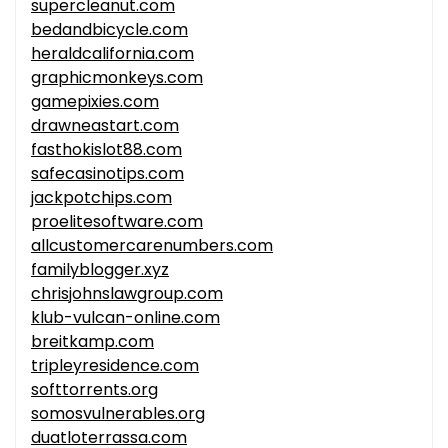
supercleanut.com
bedandbicycle.com
heraldcalifornia.com
graphicmonkeys.com
gamepixies.com
drawneastart.com
fasthokislot88.com
safecasinotips.com
jackpotchips.com
proelitesoftware.com
allcustomercarenumbers.com
familyblogger.xyz
chrisjohnslawgroup.com
klub-vulcan-online.com
breitkamp.com
tripleyresidence.com
softtorrents.org
somosvulnerables.org
duatloterrassa.com