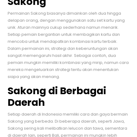
Sakong
Permainan Sakong biasanya dimainkan oleh dua hingga
delapan orang, dengan menggunakan satu set kartu yang
unik. Aturan mainnya cukup sederhana namun menarik.
Setiap pemain bergantian untuk membagikan kartu dan
mencoba untuk mendapatkan kombinasi kartu terbaik.
Dalam permainan ini, strategi dan keberuntungan akan
sangat memengaruhi hasil akhir. Sebagai contoh, dua
pemain mungkin memiliki kombinasi yang mirip, namun cara
mereka mengeluarkan strategi tentu akan menentukan
siapa yang akan menang.
Sakong di Berbagai
Daerah
Setiap daerah di Indonesia memiliki cara dan gaya bermain
Sakong yang berbeda. Di beberapa daerah, seperti Jawa,
Sakong sering kali melibatkan lelucon dan tawa, sementara
di daerah lain, seperti Bali, permainan ini mungkin lebih