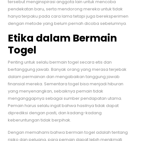
tersebut menginspirasi anggota lain untuk mencoba
pendekatan baru, serta mendorong mereka untuk tidak
hanya terpaku pada cara lama tetapi juga bereksperimen
dengan metode yang belum pernah dicoba sebelumnya.
Etika dalam Bermain
Togel
Penting untuk selalu bermain togel secara etis dan
bertanggung jawab. Banyak orang yang merasa terjebak
dalam permainan dan mengabaikan tanggung jawab
finansial mereka. Sementara togel bisa menjadi hiburan
yang menyenangkan, sebaiknya pemain tidak
menganggapnya sebagai sumber pendapatan utama.
Pemain harus selalu ingat bahwa hasilnya tidak dapat
diprediksi dengan pasti, dan kadang-kadang
keberuntungan tidak berpihak.
Dengan memahami bahwa bermain togel adalah tentang
risiko dan peluang, para pemain dapat lebih menikmati