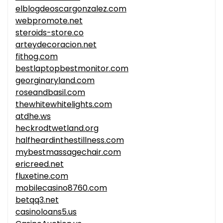
elblogdeoscargonzalez.com
webpromote.net
steroids-store.co
arteydecoracion.net
fithog.com
bestlaptopbestmonitor.com
georginaryland.com
roseandbasil.com
thewhitewhitelights.com
atdhe.ws
heckrodtwetland.org
halfheardinthestillness.com
mybestmassagechair.com
ericreed.net
fluxetine.com
mobilecasino8760.com
betqq3.net
casinoloans5.us