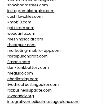
snowboardsteez.com
instagrambioforgirls.com
cashflowxfiles.com
kmbb10.com
getxtrem.com
weactinfo.com
meshingsocial.com
thearguer.com
marketing-mobile-app.com
floralpunchcraft.com
fiasone.com
danktankbattery.com
mealudo.com
charlie-day.com
livedirectbettingpoker.com
foxbusinessupdate.com
lovedaddy.org
integrativemedicalmassageplano.com