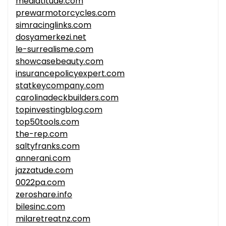
mediatitude.com
prewarmotorcycles.com
simracinglinks.com
dosyamerkezi.net
le-surrealisme.com
showcasebeauty.com
insurancepolicyexpert.com
statkeycompany.com
carolinadeckbuilders.com
topinvestingblog.com
top50tools.com
the-rep.com
saltyfranks.com
annerani.com
jazzatude.com
0022pa.com
zeroshare.info
bilesinc.com
milaretreatnz.com