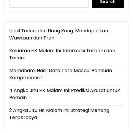
Search
Hasil Terkini dari Hong Kong: Mendapatkan
Wawasan dan Tren
Keluaran HK Malam Ini: Informasi Terbaru dan
Terkini
Memahami Hasil Data Toto Macau: Panduan
Komprehensif
4 Angka Jitu HK Malam Ini: Prediksi Akurat untuk
Pemain
2 Angka Jitu HK Malam Ini: Strategi Menang
Terpercaya