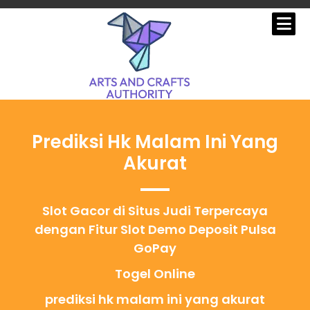
Skip
to
content
Prediksi Hk Malam Ini Yang
Akurat
Slot Gacor di Situs Judi Terpercaya
dengan Fitur Slot Demo Deposit Pulsa
GoPay
Togel Online
prediksi hk malam ini yang akurat