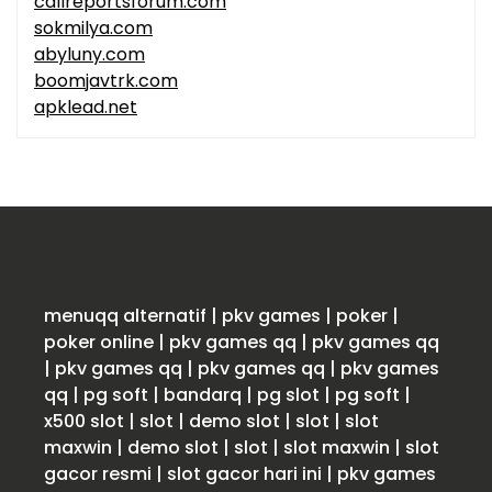
callreportsforum.com
sokmilya.com
abyluny.com
boomjavtrk.com
apklead.net
menuqq alternatif
|
pkv games
|
poker
|
poker online
|
pkv games qq
|
pkv games qq
|
pkv games qq
|
pkv games qq
|
pkv games
qq
|
pg soft
|
bandarq
|
pg slot
|
pg soft
|
x500 slot
|
slot
|
demo slot
|
slot
|
slot
maxwin
|
demo slot
|
slot
|
slot maxwin
|
slot
gacor resmi
|
slot gacor hari ini
|
pkv games