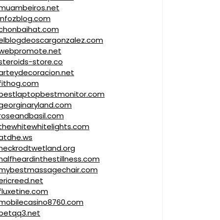
muambeiros.net
infozblog.com
chonbaihat.com
elblogdeoscargonzalez.com
webpromote.net
steroids-store.co
arteydecoracion.net
fithog.com
bestlaptopbestmonitor.com
georginaryland.com
roseandbasil.com
thewhitewhitelights.com
atdhe.ws
heckrodtwetland.org
halfheardinthestillness.com
mybestmassagechair.com
ericreed.net
fluxetine.com
mobilecasino8760.com
betqq3.net