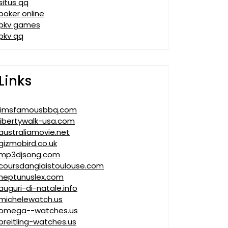
situs qq
poker online
pkv games
pkv qq
Links
jimsfamousbbq.com
libertywalk-usa.com
australiamovie.net
gizmobird.co.uk
mp3djsong.com
coursdanglaistoulouse.com
neptunuslex.com
auguri-di-natale.info
michelewatch.us
omega--watches.us
breitling-watches.us