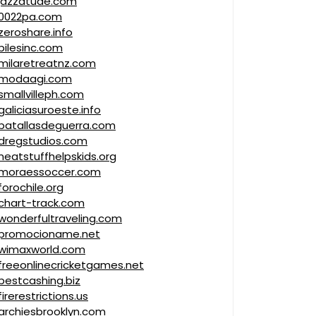
jazzatude.com
0022pa.com
zeroshare.info
bilesinc.com
milaretreatnz.com
modaagi.com
smallvilleph.com
galiciasuroeste.info
batallasdeguerra.com
dregstudios.com
neatstuffhelpskids.org
moraessoccer.com
forochile.org
chart-track.com
wonderfultraveling.com
promocioname.net
wimaxworld.com
freeonlinecricketgames.net
bestcashing.biz
firerestrictions.us
archiesbrooklyn.com