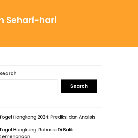
 Sehari-hari
Search
Search
Togel Hongkong 2024: Prediksi dan Analisis
Togel Hongkong: Rahasia Di Balik
Kemenangan