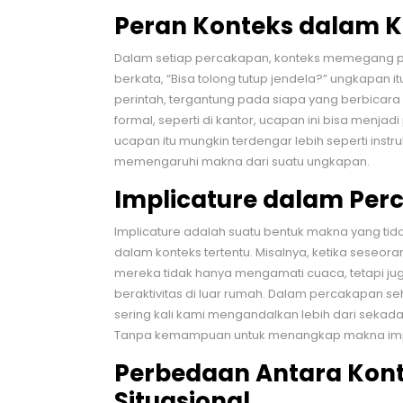
Peran Konteks dalam 
Dalam setiap percakapan, konteks memegang pe
berkata, “Bisa tolong tutup jendela?” ungkapan
perintah, tergantung pada siapa yang berbicara 
formal, seperti di kantor, ucapan ini bisa menja
ucapan itu mungkin terdengar lebih seperti instr
memengaruhi makna dari suatu ungkapan.
Implicature dalam Per
Implicature adalah suatu bentuk makna yang tida
dalam konteks tertentu. Misalnya, ketika seseora
mereka tidak hanya mengamati cuaca, tetapi ju
beraktivitas di luar rumah. Dalam percakapan se
sering kali kami mengandalkan lebih dari seka
Tanpa kemampuan untuk menangkap makna implisi
Perbedaan Antara Konte
Situasional