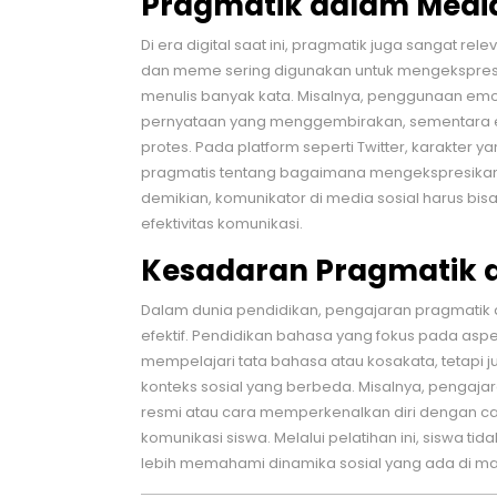
Pragmatik dalam Media
Di era digital saat ini, pragmatik juga sangat rel
dan meme sering digunakan untuk mengekspresi
menulis banyak kata. Misalnya, penggunaan emo
pernyataan yang menggembirakan, sementara 
protes. Pada platform seperti Twitter, karakter
pragmatis tentang bagaimana mengekspresikan 
demikian, komunikator di media sosial harus 
efektivitas komunikasi.
Kesadaran Pragmatik 
Dalam dunia pendidikan, pengajaran pragmatik
efektif. Pendidikan bahasa yang fokus pada asp
mempelajari tata bahasa atau kosakata, tetap
konteks sosial yang berbeda. Misalnya, pengaja
resmi atau cara memperkenalkan diri dengan c
komunikasi siswa. Melalui pelatihan ini, siswa t
lebih memahami dinamika sosial yang ada di ma