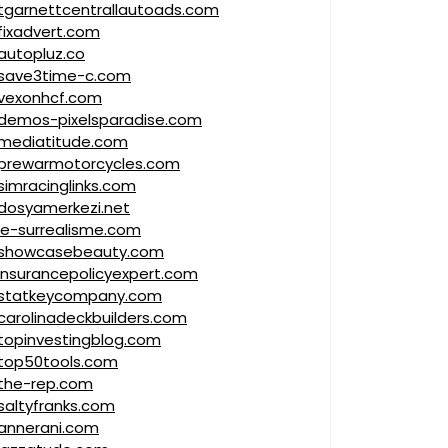
tgarnettcentrallautoads.com
fixadvert.com
autopluz.co
save3time-c.com
vexonhcf.com
demos-pixelsparadise.com
mediatitude.com
prewarmotorcycles.com
simracinglinks.com
dosyamerkezi.net
le-surrealisme.com
showcasebeauty.com
insurancepolicyexpert.com
statkeycompany.com
carolinadeckbuilders.com
topinvestingblog.com
top50tools.com
the-rep.com
saltyfranks.com
annerani.com