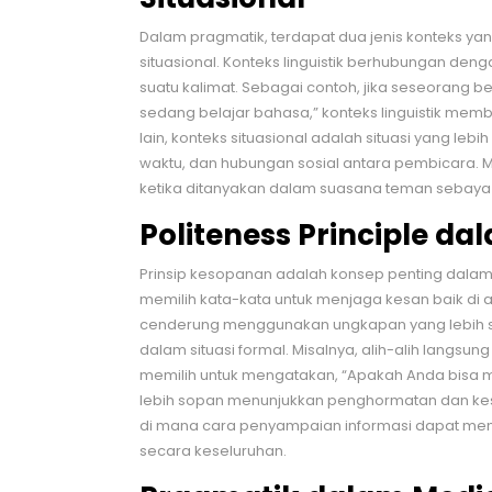
Dalam pragmatik, terdapat dua jenis konteks yang
situasional. Konteks linguistik berhubungan d
suatu kalimat. Sebagai contoh, jika seseorang be
sedang belajar bahasa,” konteks linguistik mem
lain, konteks situasional adalah situasi yang leb
waktu, dan hubungan sosial antara pembicara. Mi
ketika ditanyakan dalam suasana teman sebaya d
Politeness Principle dal
Prinsip kesopanan adalah konsep penting dalam
memilih kata-kata untuk menjaga kesan baik di ant
cenderung menggunakan ungkapan yang lebih so
dalam situasi formal. Misalnya, alih-alih langsun
memilih untuk mengatakan, “Apakah Anda bisa 
lebih sopan menunjukkan penghormatan dan kesadar
di mana cara penyampaian informasi dapat mem
secara keseluruhan.