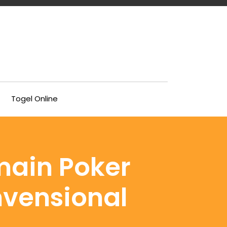
Togel Online
main Poker
nvensional