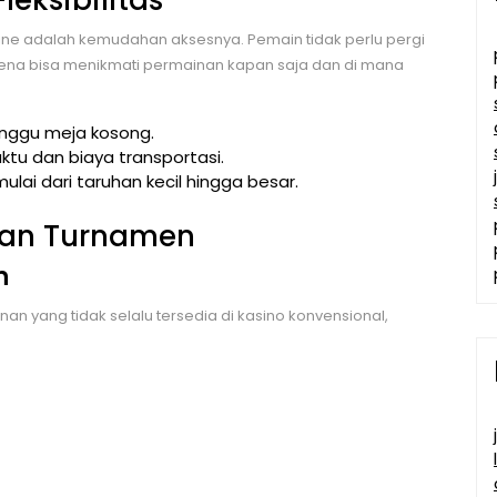
eksibilitas
ine adalah kemudahan aksesnya. Pemain tidak perlu pergi
arena bisa menikmati permainan kapan saja dan di mana
nggu meja kosong.
tu dan biaya transportasi.
 mulai dari taruhan kecil hingga besar.
dan Turnamen
n
n yang tidak selalu tersedia di kasino konvensional,