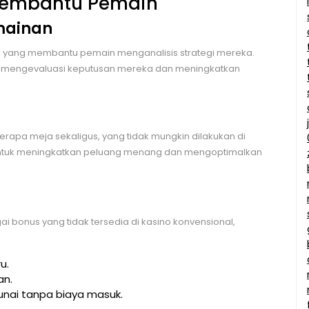
Membantu Pemain
rmainan
istik yang membantu pemain menganalisis strategi mereka.
a mengevaluasi keputusan mereka dan meningkatkan
erapa meja sekaligus, yang tidak mungkin dilakukan di
 untuk meningkatkan peluang menang dan mengoptimalkan
 bonus yang tidak tersedia di kasino konvensional,
u.
an.
unai tanpa biaya masuk.