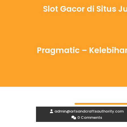
Slot Gacor di Situs 
Pragmatic – Kelebiha
admin@artsandcraftsauthority.com
0 Comments