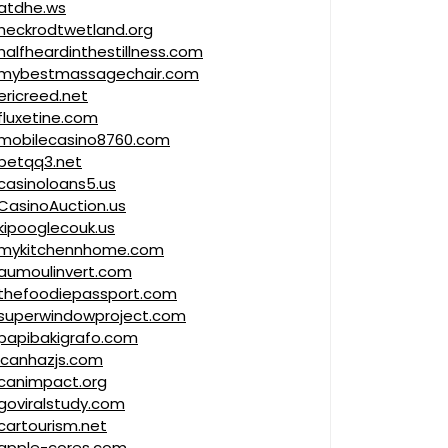
atdhe.ws
heckrodtwetland.org
halfheardinthestillness.com
mybestmassagechair.com
ericreed.net
fluxetine.com
mobilecasino8760.com
betqq3.net
casinoloans5.us
CasinoAuction.us
kipooglecouk.us
mykitchennhome.com
aumoulinvert.com
thefoodiepassport.com
superwindowproject.com
papibakigrafo.com
icanhazjs.com
canimpact.org
goviralstudy.com
cartourism.net
apple-cores.com