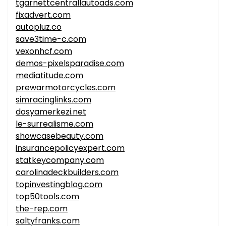
tgarnettcentrallautoads.com
fixadvert.com
autopluz.co
save3time-c.com
vexonhcf.com
demos-pixelsparadise.com
mediatitude.com
prewarmotorcycles.com
simracinglinks.com
dosyamerkezi.net
le-surrealisme.com
showcasebeauty.com
insurancepolicyexpert.com
statkeycompany.com
carolinadeckbuilders.com
topinvestingblog.com
top50tools.com
the-rep.com
saltyfranks.com