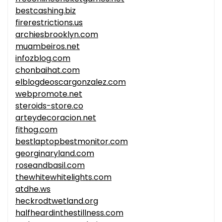
bestcashing.biz
firerestrictions.us
archiesbrooklyn.com
muambeiros.net
infozblog.com
chonbaihat.com
elblogdeoscargonzalez.com
webpromote.net
steroids-store.co
arteydecoracion.net
fithog.com
bestlaptopbestmonitor.com
georginaryland.com
roseandbasil.com
thewhitewhitelights.com
atdhe.ws
heckrodtwetland.org
halfheardinthestillness.com