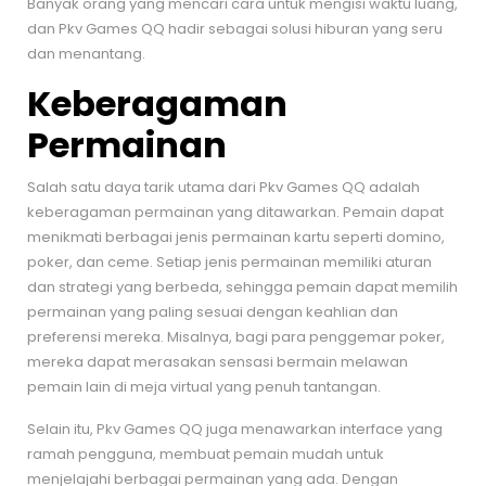
Banyak orang yang mencari cara untuk mengisi waktu luang,
dan Pkv Games QQ hadir sebagai solusi hiburan yang seru
dan menantang.
Keberagaman
Permainan
Salah satu daya tarik utama dari Pkv Games QQ adalah
keberagaman permainan yang ditawarkan. Pemain dapat
menikmati berbagai jenis permainan kartu seperti domino,
poker, dan ceme. Setiap jenis permainan memiliki aturan
dan strategi yang berbeda, sehingga pemain dapat memilih
permainan yang paling sesuai dengan keahlian dan
preferensi mereka. Misalnya, bagi para penggemar poker,
mereka dapat merasakan sensasi bermain melawan
pemain lain di meja virtual yang penuh tantangan.
Selain itu, Pkv Games QQ juga menawarkan interface yang
ramah pengguna, membuat pemain mudah untuk
menjelajahi berbagai permainan yang ada. Dengan