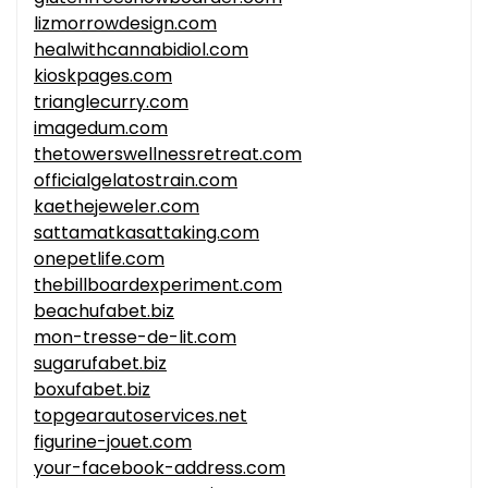
lizmorrowdesign.com
healwithcannabidiol.com
kioskpages.com
trianglecurry.com
imagedum.com
thetowerswellnessretreat.com
officialgelatostrain.com
kaethejeweler.com
sattamatkasattaking.com
onepetlife.com
thebillboardexperiment.com
beachufabet.biz
mon-tresse-de-lit.com
sugarufabet.biz
boxufabet.biz
topgearautoservices.net
figurine-jouet.com
your-facebook-address.com