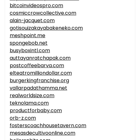
bitcoinvideospro.com
cosmiccrowcollective.com
alain-jacquet.com
gotisouizakayabakeneko.com
meshpoint.me
spongebob.net
busyboxintl.com
auttayanratchapak.com
postcoffeebarva.com
elteatromilliondollar.com
burgerkingfranchise.org
vallarpadathamma.net
realworldsize.com
teknolama.com
productforbaby.com
orb-z.com
fosterscoachhousetavern.com
mesasdecultivoonline.com