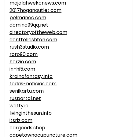
majalahwekonews.com
2017hoganoutlet.com
pelmanec.com
domino99qq.net
directoryoftheweb.com
donttellashton.com
rush3studio.com
roro90.com
herzio.com
in-hi5.com
krainafantasy.info
todas-noticias.com
senikartu.com
rusportal.net
watty.io
livinginthesun.info
itsriz.com
cargoods.shop
capetownacupuncture.com