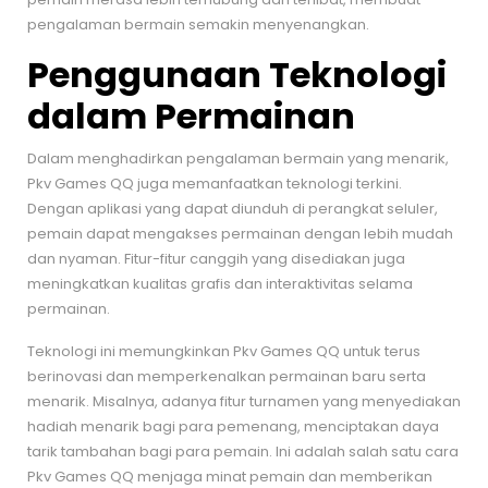
pengalaman bermain semakin menyenangkan.
Penggunaan Teknologi
dalam Permainan
Dalam menghadirkan pengalaman bermain yang menarik,
Pkv Games QQ juga memanfaatkan teknologi terkini.
Dengan aplikasi yang dapat diunduh di perangkat seluler,
pemain dapat mengakses permainan dengan lebih mudah
dan nyaman. Fitur-fitur canggih yang disediakan juga
meningkatkan kualitas grafis dan interaktivitas selama
permainan.
Teknologi ini memungkinkan Pkv Games QQ untuk terus
berinovasi dan memperkenalkan permainan baru serta
menarik. Misalnya, adanya fitur turnamen yang menyediakan
hadiah menarik bagi para pemenang, menciptakan daya
tarik tambahan bagi para pemain. Ini adalah salah satu cara
Pkv Games QQ menjaga minat pemain dan memberikan