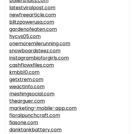
boilersnbits.com
latestviralpost.com
newfreearticle.com
blitzpowerusa.com
gardenofeaten.com
hycys05.com
onemoremilerunning.com
snowboardsteez.com
instagrambioforgirls.com
cashflowxfiles.com
kmbb10.com
getxtrem.com
weactinfo.com
meshingsocial.com
thearguer.com
marketing-mobile-app.com
floralpunchcraft.com
fiasone.com
danktankbattery.com