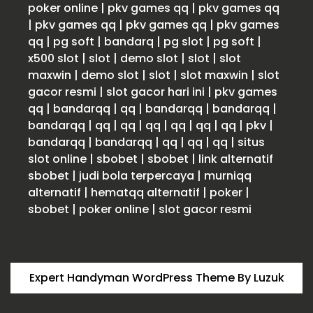
poker online
|
pkv games qq
|
pkv games qq
|
pkv games qq
|
pkv games qq
|
pkv games
qq
|
pg soft
|
bandarq
|
pg slot
|
pg soft
|
x500 slot
|
slot
|
demo slot
|
slot
|
slot
maxwin
|
demo slot
|
slot
|
slot maxwin
|
slot
gacor resmi
|
slot gacor hari ini
|
pkv games
qq
|
bandarqq
|
qq
|
bandarqq
|
bandarqq
|
bandarqq
|
qq
|
qq
|
qq
|
qq
|
qq
|
qq
|
pkv
|
bandarqq
|
bandarqq
|
qq
|
qq
|
qq
|
situs
slot online
|
sbobet
|
sbobet
|
link alternatif
sbobet
|
judi bola terpercaya
|
murniqq
alternatif
|
hematqq alternatif
|
poker
|
sbobet
|
poker online
|
slot gacor resmi
Expert Handyman WordPress Theme By Luzuk