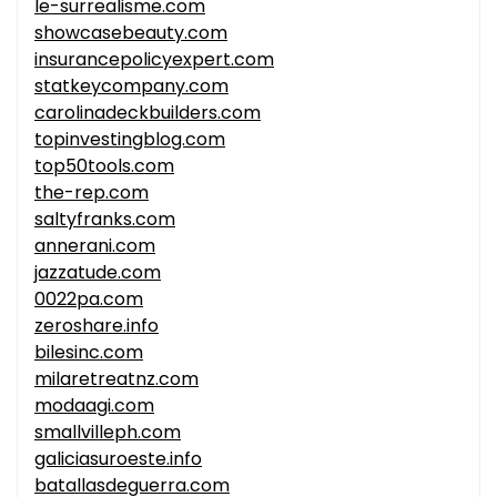
le-surrealisme.com
showcasebeauty.com
insurancepolicyexpert.com
statkeycompany.com
carolinadeckbuilders.com
topinvestingblog.com
top50tools.com
the-rep.com
saltyfranks.com
annerani.com
jazzatude.com
0022pa.com
zeroshare.info
bilesinc.com
milaretreatnz.com
modaagi.com
smallvilleph.com
galiciasuroeste.info
batallasdeguerra.com