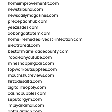
homeimprovementit.com
newstribunal.com
newsdailymagazines.com
preceptionhub.com
yeezislides.com
aobongdatotem.com
home-remedies-yeast-infection.com
electroreal.com
bestofmiami-dadecounty.com
ifoodieonyoutube.com
mineshoppingcart.com
topworkoutsupplies.com
mouthshutreviews.com
hirzadesalta.com
digitallifeopoly.com
casinobubbles.com
seputargym.com
impiyanamall.com
optguardian.com