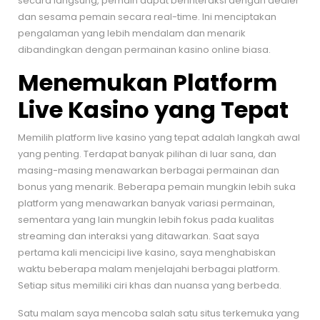
secara langsung, pemain dapat berinteraksi dengan dealer
dan sesama pemain secara real-time. Ini menciptakan
pengalaman yang lebih mendalam dan menarik
dibandingkan dengan permainan kasino online biasa.
Menemukan Platform
Live Kasino yang Tepat
Memilih platform live kasino yang tepat adalah langkah awal
yang penting. Terdapat banyak pilihan di luar sana, dan
masing-masing menawarkan berbagai permainan dan
bonus yang menarik. Beberapa pemain mungkin lebih suka
platform yang menawarkan banyak variasi permainan,
sementara yang lain mungkin lebih fokus pada kualitas
streaming dan interaksi yang ditawarkan. Saat saya
pertama kali mencicipi live kasino, saya menghabiskan
waktu beberapa malam menjelajahi berbagai platform.
Setiap situs memiliki ciri khas dan nuansa yang berbeda.
Satu malam saya mencoba salah satu situs terkemuka yang