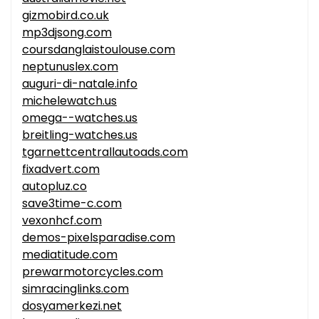
gizmobird.co.uk
mp3djsong.com
coursdanglaistoulouse.com
neptunuslex.com
auguri-di-natale.info
michelewatch.us
omega--watches.us
breitling-watches.us
tgarnettcentrallautoads.com
fixadvert.com
autopluz.co
save3time-c.com
vexonhcf.com
demos-pixelsparadise.com
mediatitude.com
prewarmotorcycles.com
simracinglinks.com
dosyamerkezi.net