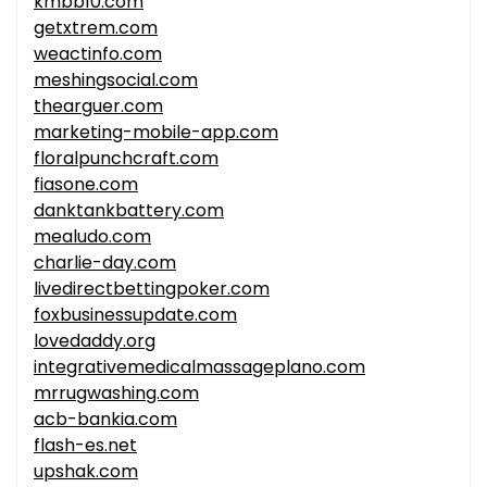
kmbb10.com
getxtrem.com
weactinfo.com
meshingsocial.com
thearguer.com
marketing-mobile-app.com
floralpunchcraft.com
fiasone.com
danktankbattery.com
mealudo.com
charlie-day.com
livedirectbettingpoker.com
foxbusinessupdate.com
lovedaddy.org
integrativemedicalmassageplano.com
mrrugwashing.com
acb-bankia.com
flash-es.net
upshak.com