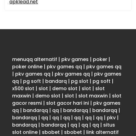
apklead.net
menuqq alternatif
|
pkv games
|
poker
|
poker online
|
pkv games qq
|
pkv games qq
|
pkv games qq
|
pkv games qq
|
pkv games
qq
|
pg soft
|
bandarq
|
pg slot
|
pg soft
|
x500 slot
|
slot
|
demo slot
|
slot
|
slot
maxwin
|
demo slot
|
slot
|
slot maxwin
|
slot
gacor resmi
|
slot gacor hari ini
|
pkv games
qq
|
bandarqq
|
qq
|
bandarqq
|
bandarqq
|
bandarqq
|
qq
|
qq
|
qq
|
qq
|
qq
|
qq
|
pkv
|
bandarqq
|
bandarqq
|
qq
|
qq
|
qq
|
situs
slot online
|
sbobet
|
sbobet
|
link alternatif