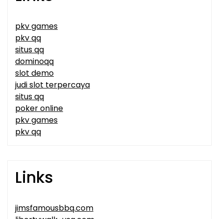
pkv games
pkv qq
situs qq
dominoqq
slot demo
judi slot terpercaya
situs qq
poker online
pkv games
pkv qq
Links
jimsfamousbbq.com