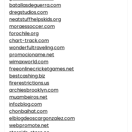
batallasdeguerra.com
dregstudios.com
neatstuffhelpskids.org
moraessoccer.com
forochile.org
chart-track.com
wonderfultraveling.com
promocioname.net
wimaxworld.com
freeonlinecricketgames.net
bestcashing.biz
firerestrictions.us
archiesbrooklyn.com
muambeiros.net
infozblog.com
chonbaihat.com
elblogdeoscargonzalez.com
webpromote.net