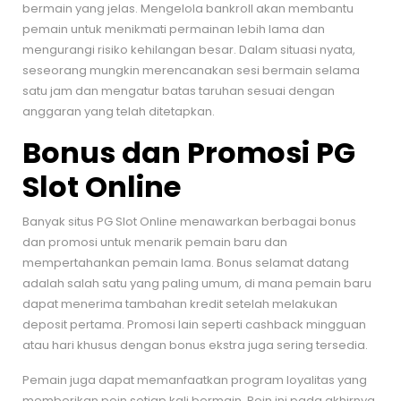
bermain yang jelas. Mengelola bankroll akan membantu
pemain untuk menikmati permainan lebih lama dan
mengurangi risiko kehilangan besar. Dalam situasi nyata,
seseorang mungkin merencanakan sesi bermain selama
satu jam dan mengatur batas taruhan sesuai dengan
anggaran yang telah ditetapkan.
Bonus dan Promosi PG
Slot Online
Banyak situs PG Slot Online menawarkan berbagai bonus
dan promosi untuk menarik pemain baru dan
mempertahankan pemain lama. Bonus selamat datang
adalah salah satu yang paling umum, di mana pemain baru
dapat menerima tambahan kredit setelah melakukan
deposit pertama. Promosi lain seperti cashback mingguan
atau hari khusus dengan bonus ekstra juga sering tersedia.
Pemain juga dapat memanfaatkan program loyalitas yang
memberikan poin setiap kali bermain. Poin ini pada akhirnya