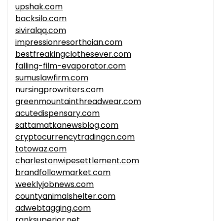
upshak.com
backsilo.com
siviralqq.com
impressionresorthoian.com
bestfreakingclothesever.com
falling-film-evaporator.com
sumuslawfirm.com
nursingprowriters.com
greenmountainthreadwear.com
acutedispensary.com
sattamatkanewsblog.com
cryptocurrencytradingcn.com
totowaz.com
charlestonwipesettlement.com
brandfollowmarket.com
weeklyjobnews.com
countyanimalshelter.com
adwebtagging.com
ranksuperior.net