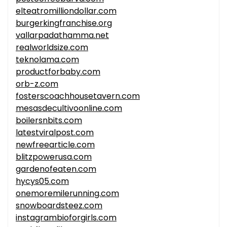
elteatromilliondollar.com
burgerkingfranchise.org
vallarpadathamma.net
realworldsize.com
teknolama.com
productforbaby.com
orb-z.com
fosterscoachhousetavern.com
mesasdecultivoonline.com
boilersnbits.com
latestviralpost.com
newfreearticle.com
blitzpowerusa.com
gardenofeaten.com
hycys05.com
onemoremilerunning.com
snowboardsteez.com
instagrambioforgirls.com