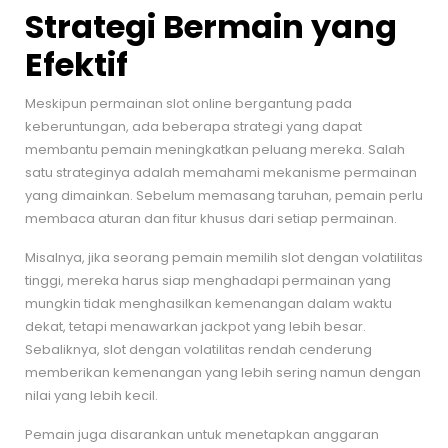
Strategi Bermain yang
Efektif
Meskipun permainan slot online bergantung pada
keberuntungan, ada beberapa strategi yang dapat
membantu pemain meningkatkan peluang mereka. Salah
satu strateginya adalah memahami mekanisme permainan
yang dimainkan. Sebelum memasang taruhan, pemain perlu
membaca aturan dan fitur khusus dari setiap permainan.
Misalnya, jika seorang pemain memilih slot dengan volatilitas
tinggi, mereka harus siap menghadapi permainan yang
mungkin tidak menghasilkan kemenangan dalam waktu
dekat, tetapi menawarkan jackpot yang lebih besar.
Sebaliknya, slot dengan volatilitas rendah cenderung
memberikan kemenangan yang lebih sering namun dengan
nilai yang lebih kecil.
Pemain juga disarankan untuk menetapkan anggaran