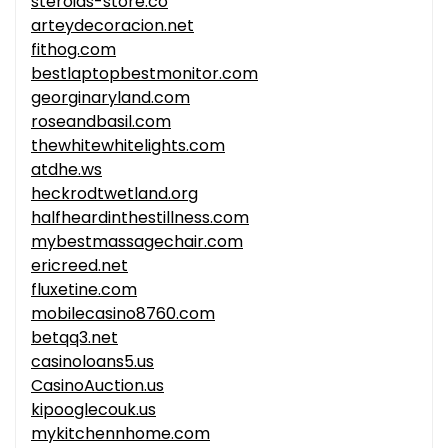
steroids-store.co
arteydecoracion.net
fithog.com
bestlaptopbestmonitor.com
georginaryland.com
roseandbasil.com
thewhitewhitelights.com
atdhe.ws
heckrodtwetland.org
halfheardinthestillness.com
mybestmassagechair.com
ericreed.net
fluxetine.com
mobilecasino8760.com
betqq3.net
casinoloans5.us
CasinoAuction.us
kipooglecouk.us
mykitchennhome.com