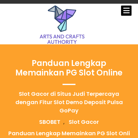
Skip
to
content
Panduan Lengkap
Memainkan PG Slot Online
Slot Gacor di Situs Judi Terpercaya
dengan Fitur Slot Demo Deposit Pulsa
GoPay
SBOBET
Slot Gacor
,
Panduan Lengkap Memainkan PG Slot Onli