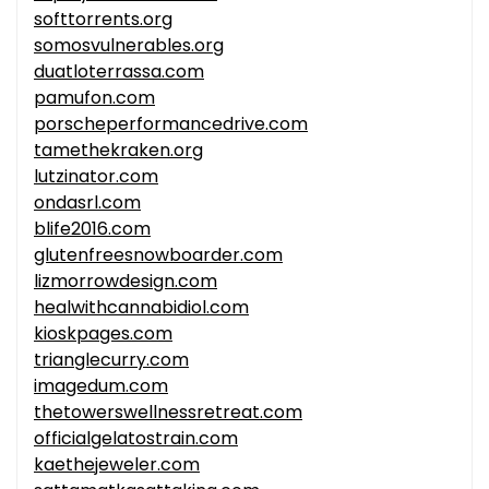
softtorrents.org
somosvulnerables.org
duatloterrassa.com
pamufon.com
porscheperformancedrive.com
tamethekraken.org
lutzinator.com
ondasrl.com
blife2016.com
glutenfreesnowboarder.com
lizmorrowdesign.com
healwithcannabidiol.com
kioskpages.com
trianglecurry.com
imagedum.com
thetowerswellnessretreat.com
officialgelatostrain.com
kaethejeweler.com