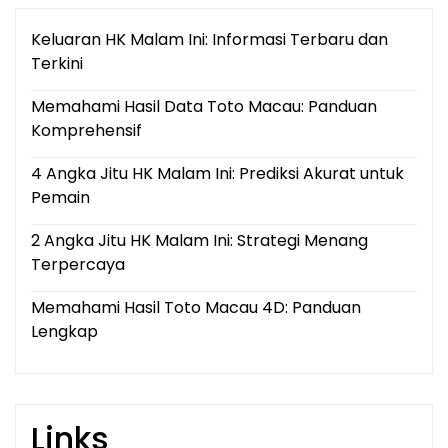
Keluaran HK Malam Ini: Informasi Terbaru dan
Terkini
Memahami Hasil Data Toto Macau: Panduan
Komprehensif
4 Angka Jitu HK Malam Ini: Prediksi Akurat untuk
Pemain
2 Angka Jitu HK Malam Ini: Strategi Menang
Terpercaya
Memahami Hasil Toto Macau 4D: Panduan
Lengkap
Links