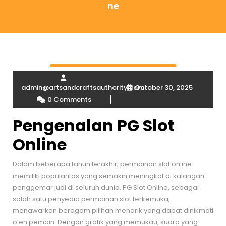
ne
admin@artsandcraftsauthority.com
October 30, 2025
0 Comments
Pengenalan PG Slot
Online
Dalam beberapa tahun terakhir, permainan slot online
memiliki popularitas yang semakin meningkat di kalangan
penggemar judi di seluruh dunia. PG Slot Online, sebagai
salah satu penyedia permainan slot terkemuka,
menawarkan beragam pilihan menarik yang dapat dinikmati
oleh pemain. Dengan grafik yang memukau, suara yang