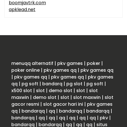
boomjavtrk.com
apklead.net
menuqq alternatif
|
pkv games
|
poker
|
poker online
|
pkv games qq
|
pkv games qq
|
pkv games qq
|
pkv games qq
|
pkv games
qq
|
pg soft
|
bandarq
|
pg slot
|
pg soft
|
x500 slot
|
slot
|
demo slot
|
slot
|
slot
maxwin
|
demo slot
|
slot
|
slot maxwin
|
slot
gacor resmi
|
slot gacor hari ini
|
pkv games
qq
|
bandarqq
|
qq
|
bandarqq
|
bandarqq
|
bandarqq
|
qq
|
qq
|
qq
|
qq
|
qq
|
qq
|
pkv
|
bandarqq
|
bandarqq
|
qq
|
qq
|
qq
|
situs