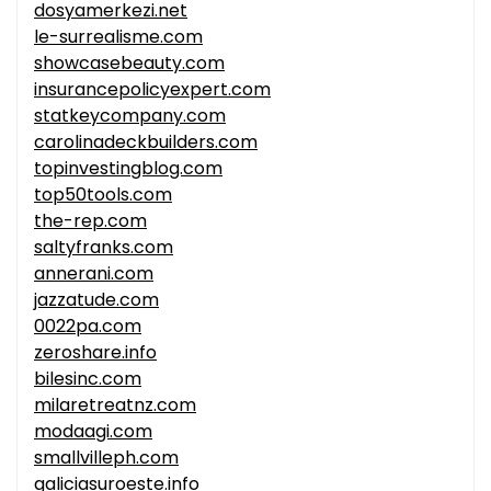
dosyamerkezi.net
le-surrealisme.com
showcasebeauty.com
insurancepolicyexpert.com
statkeycompany.com
carolinadeckbuilders.com
topinvestingblog.com
top50tools.com
the-rep.com
saltyfranks.com
annerani.com
jazzatude.com
0022pa.com
zeroshare.info
bilesinc.com
milaretreatnz.com
modaagi.com
smallvilleph.com
galiciasuroeste.info