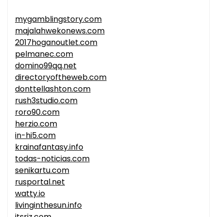
mygamblingstory.com
majalahwekonews.com
2017hoganoutlet.com
pelmanec.com
domino99qq.net
directoryoftheweb.com
donttellashton.com
rush3studio.com
roro90.com
herzio.com
in-hi5.com
krainafantasy.info
todas-noticias.com
senikartu.com
rusportal.net
watty.io
livinginthesun.info
itsriz.com