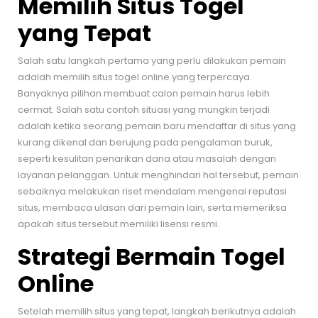
Memilih Situs Togel
yang Tepat
Salah satu langkah pertama yang perlu dilakukan pemain
adalah memilih situs togel online yang terpercaya.
Banyaknya pilihan membuat calon pemain harus lebih
cermat. Salah satu contoh situasi yang mungkin terjadi
adalah ketika seorang pemain baru mendaftar di situs yang
kurang dikenal dan berujung pada pengalaman buruk,
seperti kesulitan penarikan dana atau masalah dengan
layanan pelanggan. Untuk menghindari hal tersebut, pemain
sebaiknya melakukan riset mendalam mengenai reputasi
situs, membaca ulasan dari pemain lain, serta memeriksa
apakah situs tersebut memiliki lisensi resmi.
Strategi Bermain Togel
Online
Setelah memilih situs yang tepat, langkah berikutnya adalah