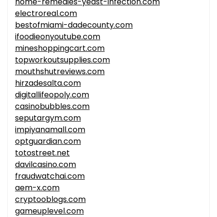
home-remedies-yeast-infection.com
electroreal.com
bestofmiami-dadecounty.com
ifoodieonyoutube.com
mineshoppingcart.com
topworkoutsupplies.com
mouthshutreviews.com
hirzadesalta.com
digitallifeopoly.com
casinobubbles.com
seputargym.com
impiyanamall.com
optguardian.com
totostreet.net
davilcasino.com
fraudwatchai.com
aem-x.com
cryptooblogs.com
gameuplevel.com