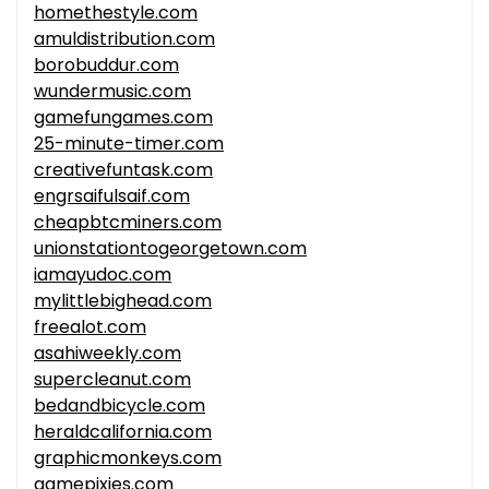
homethestyle.com
amuldistribution.com
borobuddur.com
wundermusic.com
gamefungames.com
25-minute-timer.com
creativefuntask.com
engrsaifulsaif.com
cheapbtcminers.com
unionstationtogeorgetown.com
iamayudoc.com
mylittlebighead.com
freealot.com
asahiweekly.com
supercleanut.com
bedandbicycle.com
heraldcalifornia.com
graphicmonkeys.com
gamepixies.com