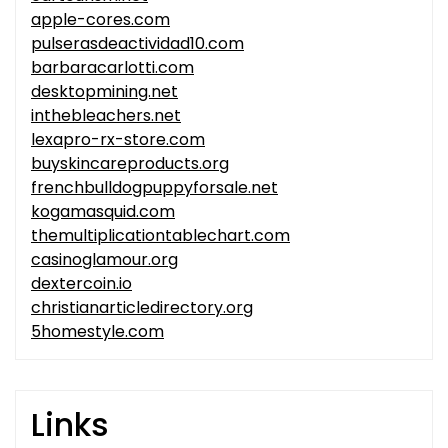
apple-cores.com
pulserasdeactividad10.com
barbaracarlotti.com
desktopmining.net
inthebleachers.net
lexapro-rx-store.com
buyskincareproducts.org
frenchbulldogpuppyforsale.net
kogamasquid.com
themultiplicationtablechart.com
casinoglamour.org
dextercoin.io
christianarticledirectory.org
5homestyle.com
Links