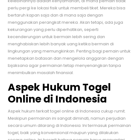
kelebihannya adalah kenyamanan, di mana pemain tidak
perlu pergi ke lokasi fisik untuk membeli tiket. Mereka bisa
bertaruh kapan saja dan di mana saja dengan
menggunakan perangkat mereka. Akan tetapi, ada juga
kekurangan yang perlu diperhatikan, seperti
kecenderungan untuk bermain lebih sering dan
menghabiskan lebih banyak uang ketika bermain di
lingkungan yang memungkinkan. Penting bagi pemain untuk
menetapkan batasan dan mengelola anggaran dengan
bijaksana agar permainan tetap menyenangkan tanpa
menimbulkan masalah finansial.
Aspek Hukum Togel
Online di Indonesia
Aspek hukum terkait togel online di Indonesia cukup rumit.
Meskipun permainan ini sangat diminati, namun perjudian
secara umum dilarang di Indonesia. Ini termasuk permainan
togel, baik yang konvensional maupun yang dilakukan
secara online. Ini berarti bahwa pemain harus menyadari