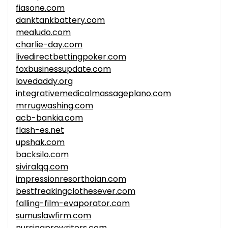
fiasone.com
danktankbattery.com
mealudo.com
charlie-day.com
livedirectbettingpoker.com
foxbusinessupdate.com
lovedaddy.org
integrativemedicalmassageplano.com
mrrugwashing.com
acb-bankia.com
flash-es.net
upshak.com
backsilo.com
siviralqq.com
impressionresorthoian.com
bestfreakingclothesever.com
falling-film-evaporator.com
sumuslawfirm.com
nursingprowriters.com