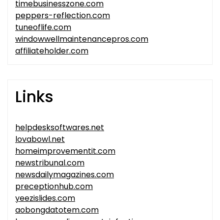
timebusinesszone.com
peppers-reflection.com
tuneoflife.com
windowwellmaintenancepros.com
affiliateholder.com
Links
helpdesksoftwares.net
lovabowl.net
homeimprovementit.com
newstribunal.com
newsdailymagazines.com
preceptionhub.com
yeezislides.com
aobongdatotem.com