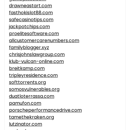
drawneastart.com
fasthokislot88.com
safecasinotips.com
jackpotchips.com
proelitesoftware.com
allcustomercarenumbers.com
familyblogger.xyz
chrisjohnslawgroup.com
klub-vulcan-online.com
breitkamp.com
tripleyresidence.com
softtorrents.org
somosvulnerables.org
duatloterrassa.com
pamufon.com
porscheperformancedrive.com
tamethekraken.org
lutzinator.com