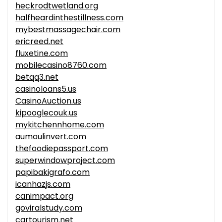
heckrodtwetland.org
halfheardinthestillness.com
mybestmassagechair.com
ericreed.net
fluxetine.com
mobilecasino8760.com
betqq3.net
casinoloans5.us
CasinoAuction.us
kipooglecouk.us
mykitchennhome.com
aumoulinvert.com
thefoodiepassport.com
superwindowproject.com
papibakigrafo.com
icanhazjs.com
canimpact.org
goviralstudy.com
cartourism.net