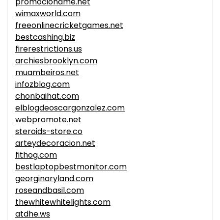
promocioname.net
wimaxworld.com
freeonlinecricketgames.net
bestcashing.biz
firerestrictions.us
archiesbrooklyn.com
muambeiros.net
infozblog.com
chonbaihat.com
elblogdeoscargonzalez.com
webpromote.net
steroids-store.co
arteydecoracion.net
fithog.com
bestlaptopbestmonitor.com
georginaryland.com
roseandbasil.com
thewhitewhitelights.com
atdhe.ws