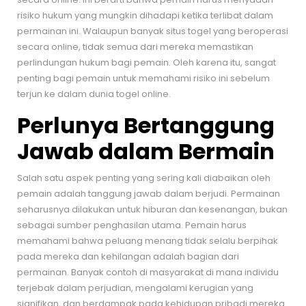
risiko hukum yang mungkin dihadapi ketika terlibat dalam
permainan ini. Walaupun banyak situs togel yang beroperasi
secara online, tidak semua dari mereka memastikan
perlindungan hukum bagi pemain. Oleh karena itu, sangat
penting bagi pemain untuk memahami risiko ini sebelum
terjun ke dalam dunia togel online.
Perlunya Bertanggung
Jawab dalam Bermain
Salah satu aspek penting yang sering kali diabaikan oleh
pemain adalah tanggung jawab dalam berjudi. Permainan
seharusnya dilakukan untuk hiburan dan kesenangan, bukan
sebagai sumber penghasilan utama. Pemain harus
memahami bahwa peluang menang tidak selalu berpihak
pada mereka dan kehilangan adalah bagian dari
permainan. Banyak contoh di masyarakat di mana individu
terjebak dalam perjudian, mengalami kerugian yang
signifikan, dan berdampak pada kehidupan pribadi mereka.