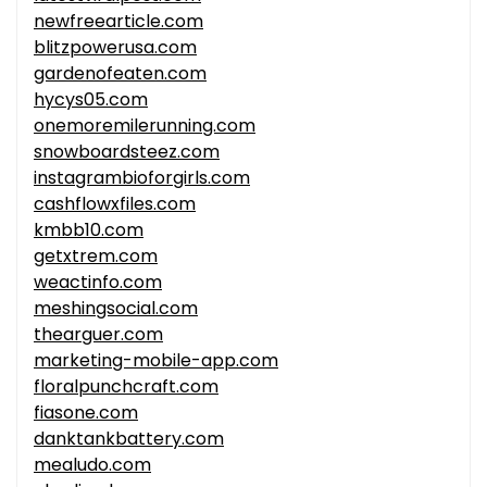
newfreearticle.com
blitzpowerusa.com
gardenofeaten.com
hycys05.com
onemoremilerunning.com
snowboardsteez.com
instagrambioforgirls.com
cashflowxfiles.com
kmbb10.com
getxtrem.com
weactinfo.com
meshingsocial.com
thearguer.com
marketing-mobile-app.com
floralpunchcraft.com
fiasone.com
danktankbattery.com
mealudo.com