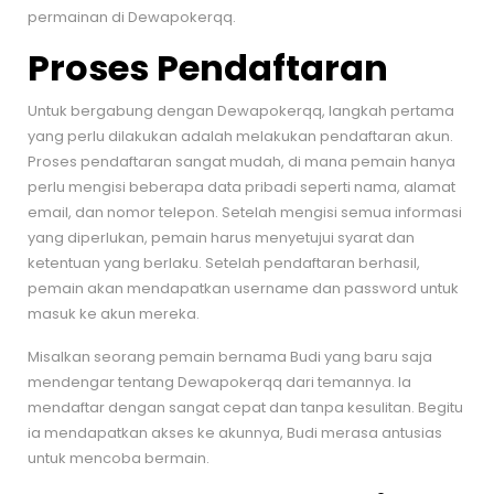
permainan di Dewapokerqq.
Proses Pendaftaran
Untuk bergabung dengan Dewapokerqq, langkah pertama
yang perlu dilakukan adalah melakukan pendaftaran akun.
Proses pendaftaran sangat mudah, di mana pemain hanya
perlu mengisi beberapa data pribadi seperti nama, alamat
email, dan nomor telepon. Setelah mengisi semua informasi
yang diperlukan, pemain harus menyetujui syarat dan
ketentuan yang berlaku. Setelah pendaftaran berhasil,
pemain akan mendapatkan username dan password untuk
masuk ke akun mereka.
Misalkan seorang pemain bernama Budi yang baru saja
mendengar tentang Dewapokerqq dari temannya. Ia
mendaftar dengan sangat cepat dan tanpa kesulitan. Begitu
ia mendapatkan akses ke akunnya, Budi merasa antusias
untuk mencoba bermain.