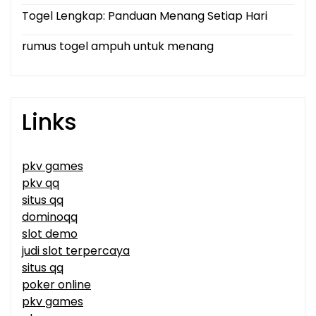
Togel Lengkap: Panduan Menang Setiap Hari
rumus togel ampuh untuk menang
Links
pkv games
pkv qq
situs qq
dominoqq
slot demo
judi slot terpercaya
situs qq
poker online
pkv games