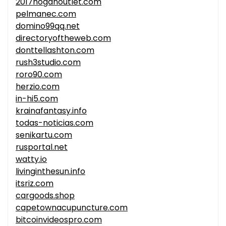
2017hoganoutlet.com
pelmanec.com
domino99qq.net
directoryoftheweb.com
donttellashton.com
rush3studio.com
roro90.com
herzio.com
in-hi5.com
krainafantasy.info
todas-noticias.com
senikartu.com
rusportal.net
watty.io
livinginthesun.info
itsriz.com
cargoods.shop
capetownacupuncture.com
bitcoinvideospro.com