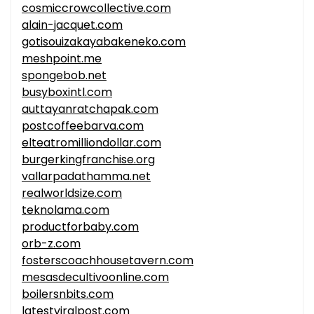
cosmiccrowcollective.com
alain-jacquet.com
gotisouizakayabakeneko.com
meshpoint.me
spongebob.net
busyboxintl.com
auttayanratchapak.com
postcoffeebarva.com
elteatromilliondollar.com
burgerkingfranchise.org
vallarpadathamma.net
realworldsize.com
teknolama.com
productforbaby.com
orb-z.com
fosterscoachhousetavern.com
mesasdecultivoonline.com
boilersnbits.com
latestviralpost.com