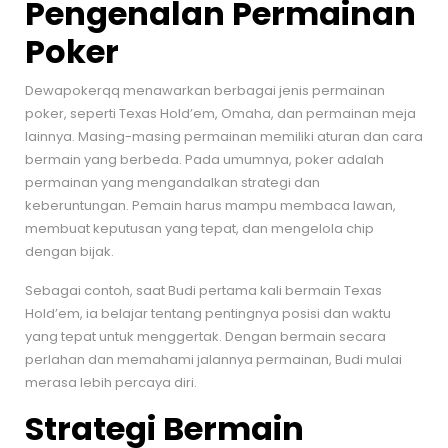
Pengenalan Permainan
Poker
Dewapokerqq menawarkan berbagai jenis permainan
poker, seperti Texas Hold’em, Omaha, dan permainan meja
lainnya. Masing-masing permainan memiliki aturan dan cara
bermain yang berbeda. Pada umumnya, poker adalah
permainan yang mengandalkan strategi dan
keberuntungan. Pemain harus mampu membaca lawan,
membuat keputusan yang tepat, dan mengelola chip
dengan bijak.
Sebagai contoh, saat Budi pertama kali bermain Texas
Hold’em, ia belajar tentang pentingnya posisi dan waktu
yang tepat untuk menggertak. Dengan bermain secara
perlahan dan memahami jalannya permainan, Budi mulai
merasa lebih percaya diri.
Strategi Bermain