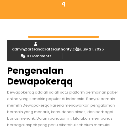
q
admin@artsandcraftsauthority.com
July 21, 2025
0 Comments
Pengenalan
Dewapokerqq
Dewapokerqq adalah salah satu platform permainan poker
online yang semakin populer di Indonesia. Banyak pemain
memilih Dewapokerqq karena menawarkan pengalaman
bermain yang menarik, kemudahan akses, dan berbagai
bonus menarik. Dalam panduan ini, kita akan membahas
berbagai aspek yang perlu diketahui sebelum memulai