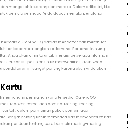
 seru dan menantang. Platform ini sangat cocok bagi
an mengasah keterampilan mereka. Dalam artikel ini, kita
uk pemula sehingga Anda dapat memulai perjalanan
uk bermain di GarenaQQ adalah mendaftar dan membuat
tuhkan beberapa langkah sederhana. Pertama, kunjungi
ftar. Anda akan diminta untuk mengisi beberapa informasi
di. Setelah itu, pastikan untuk memverifikasi akun Anda
es pendaftaran ini sangat penting karena akun Anda akan
Kartu
dalah memahami permainan yang tersedia. GarenaQQ
ermasuk poker, ceme, dan domino. Masing-masing
gai contoh, dalam permainan poker, pemain akan
erbaik. Sangat penting untuk membaca dan memahami aturan
mukan panduan tentang cara bermain masing-masing