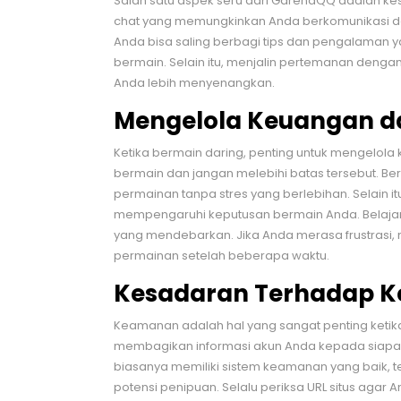
Salah satu aspek seru dari GarenaQQ adalah kes
chat yang memungkinkan Anda berkomunikasi de
Anda bisa saling berbagi tips dan pengalaman
bermain. Selain itu, menjalin pertemanan de
Anda lebih menyenangkan.
Mengelola Keuangan d
Ketika bermain daring, penting untuk mengelol
bermain dan jangan melebihi batas tersebut. 
permainan tanpa stres yang berlebihan. Selain i
mempengaruhi keputusan bermain Anda. Belajarla
yang mendebarkan. Jika Anda merasa frustrasi, 
permainan setelah beberapa waktu.
Kesadaran Terhadap 
Keamanan adalah hal yang sangat penting ketika 
membagikan informasi akun Anda kepada siapa 
biasanya memiliki sistem keamanan yang baik, te
potensi penipuan. Selalu periksa URL situs aga