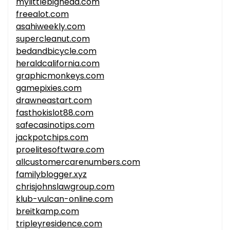
mylittlebighead.com
freealot.com
asahiweekly.com
supercleanut.com
bedandbicycle.com
heraldcalifornia.com
graphicmonkeys.com
gamepixies.com
drawneastart.com
fasthokislot88.com
safecasinotips.com
jackpotchips.com
proelitesoftware.com
allcustomercarenumbers.com
familyblogger.xyz
chrisjohnslawgroup.com
klub-vulcan-online.com
breitkamp.com
tripleyresidence.com