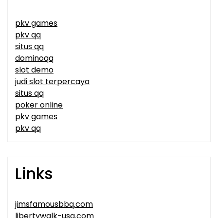
pkv games
pkv qq
situs qq
dominoqq
slot demo
judi slot terpercaya
situs qq
poker online
pkv games
pkv qq
Links
jimsfamousbbq.com
libertywalk-usa.com