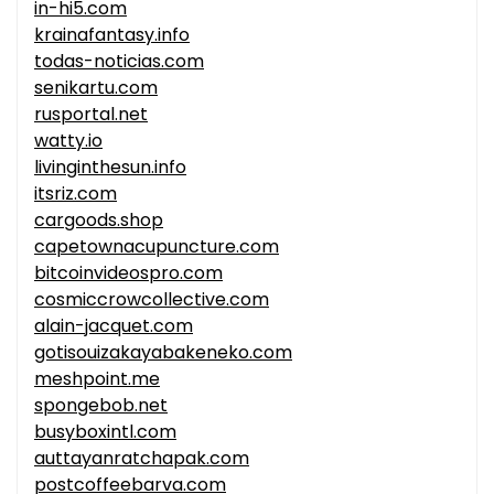
in-hi5.com
krainafantasy.info
todas-noticias.com
senikartu.com
rusportal.net
watty.io
livinginthesun.info
itsriz.com
cargoods.shop
capetownacupuncture.com
bitcoinvideospro.com
cosmiccrowcollective.com
alain-jacquet.com
gotisouizakayabakeneko.com
meshpoint.me
spongebob.net
busyboxintl.com
auttayanratchapak.com
postcoffeebarva.com