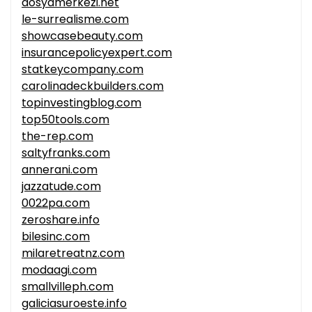
dosyamerkezi.net
le-surrealisme.com
showcasebeauty.com
insurancepolicyexpert.com
statkeycompany.com
carolinadeckbuilders.com
topinvestingblog.com
top50tools.com
the-rep.com
saltyfranks.com
annerani.com
jazzatude.com
0022pa.com
zeroshare.info
bilesinc.com
milaretreatnz.com
modaagi.com
smallvilleph.com
galiciasuroeste.info