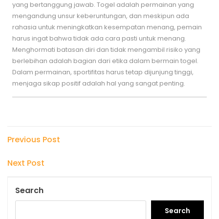
yang bertanggung jawab. Togel adalah permainan yang
mengandung unsur keberuntungan, dan meskipun ada
rahasia untuk meningkatkan kesempatan menang, pemain
harus ingat bahwa tidak ada cara pasti untuk menang.
Menghormati batasan diri dan tidak mengambil risiko yang
berlebihan adalah bagian dari etika dalam bermain togel.
Dalam permainan, sportifitas harus tetap dijunjung tinggi,
menjaga sikap positif adalah hal yang sangat penting.
Post
Previous
Previous Post
Post
navigation
Next
Next Post
Post
Search
Search