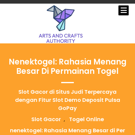
Skip
to
content
Nenektogel: Rahasia Menang
Besar Di Permainan Togel
Slot Gacor di Situs Judi Terpercaya
dengan Fitur Slot Demo Deposit Pulsa
GoPay
Slot Gacor
Togel Online
,
nenektogel: Rahasia Menang Besar di Per