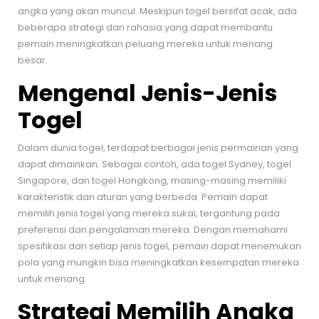
angka yang akan muncul. Meskipun togel bersifat acak, ada
beberapa strategi dan rahasia yang dapat membantu
pemain meningkatkan peluang mereka untuk menang
besar.
Mengenal Jenis-Jenis
Togel
Dalam dunia togel, terdapat berbagai jenis permainan yang
dapat dimainkan. Sebagai contoh, ada togel Sydney, togel
Singapore, dan togel Hongkong, masing-masing memiliki
karakteristik dan aturan yang berbeda. Pemain dapat
memilih jenis togel yang mereka sukai, tergantung pada
preferensi dan pengalaman mereka. Dengan memahami
spesifikasi dari setiap jenis togel, pemain dapat menemukan
pola yang mungkin bisa meningkatkan kesempatan mereka
untuk menang.
Strategi Memilih Angka