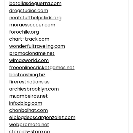
batallasdeguerra.com
dregstudios.com
neatstuffhelpskids.org
moraessoccer.com
forochile.org
chart-track.com
wonderfultraveling.com
promocioname.net
wimaxworld.com
freeonlinecricketgames.net
bestcashing.biz
firerestrictions.us
archiesbrooklyn.com
muambeiros.net
infozblog.com
chonbaihat.com
elblogdeoscargonzalez.com
webpromote.net
steroids-store.co