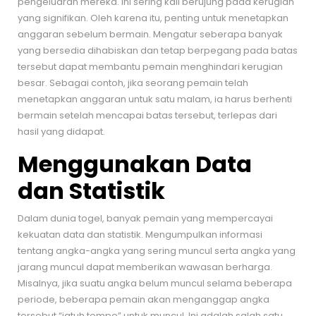
pengeluaran mereka. Ini sering kali berujung pada kerugian
yang signifikan. Oleh karena itu, penting untuk menetapkan
anggaran sebelum bermain. Mengatur seberapa banyak
yang bersedia dihabiskan dan tetap berpegang pada batas
tersebut dapat membantu pemain menghindari kerugian
besar. Sebagai contoh, jika seorang pemain telah
menetapkan anggaran untuk satu malam, ia harus berhenti
bermain setelah mencapai batas tersebut, terlepas dari
hasil yang didapat.
Menggunakan Data
dan Statistik
Dalam dunia togel, banyak pemain yang mempercayai
kekuatan data dan statistik. Mengumpulkan informasi
tentang angka-angka yang sering muncul serta angka yang
jarang muncul dapat memberikan wawasan berharga.
Misalnya, jika suatu angka belum muncul selama beberapa
periode, beberapa pemain akan menganggap angka
tersebut “jatuh tempo” untuk muncul. Ini adalah salah satu