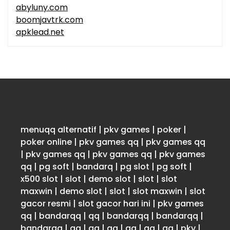
abyluny.com
boomjavtrk.com
apklead.net
menuqq alternatif
|
pkv games
|
poker
|
poker online
|
pkv games qq
|
pkv games qq
|
pkv games qq
|
pkv games qq
|
pkv games
qq
|
pg soft
|
bandarq
|
pg slot
|
pg soft
|
x500 slot
|
slot
|
demo slot
|
slot
|
slot
maxwin
|
demo slot
|
slot
|
slot maxwin
|
slot
gacor resmi
|
slot gacor hari ini
|
pkv games
qq
|
bandarqq
|
qq
|
bandarqq
|
bandarqq
|
bandarqq
|
qq
|
qq
|
qq
|
qq
|
qq
|
qq
|
pkv
|