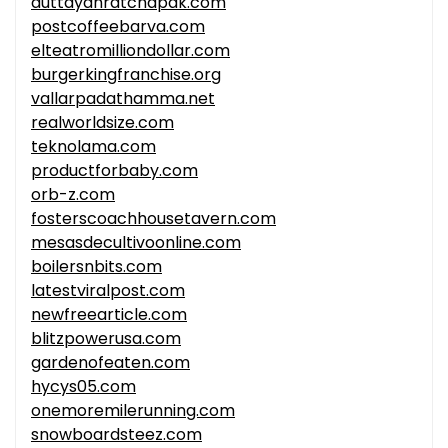
auttayanratchapak.com
postcoffeebarva.com
elteatromilliondollar.com
burgerkingfranchise.org
vallarpadathamma.net
realworldsize.com
teknolama.com
productforbaby.com
orb-z.com
fosterscoachhousetavern.com
mesasdecultivoonline.com
boilersnbits.com
latestviralpost.com
newfreearticle.com
blitzpowerusa.com
gardenofeaten.com
hycys05.com
onemoremilerunning.com
snowboardsteez.com