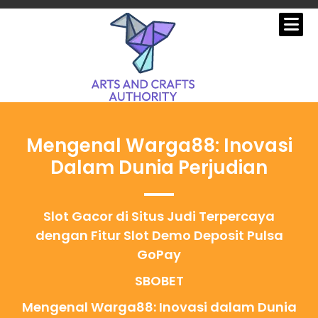
Skip
to
content
Mengenal Warga88: Inovasi
Dalam Dunia Perjudian
Slot Gacor di Situs Judi Terpercaya
dengan Fitur Slot Demo Deposit Pulsa
GoPay
SBOBET
Mengenal Warga88: Inovasi dalam Dunia