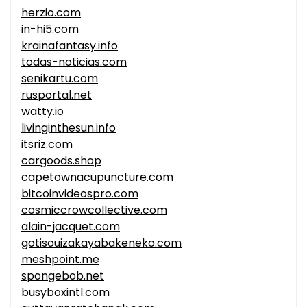
herzio.com
in-hi5.com
krainafantasy.info
todas-noticias.com
senikartu.com
rusportal.net
watty.io
livinginthesun.info
itsriz.com
cargoods.shop
capetownacupuncture.com
bitcoinvideospro.com
cosmiccrowcollective.com
alain-jacquet.com
gotisouizakayabakeneko.com
meshpoint.me
spongebob.net
busyboxintl.com