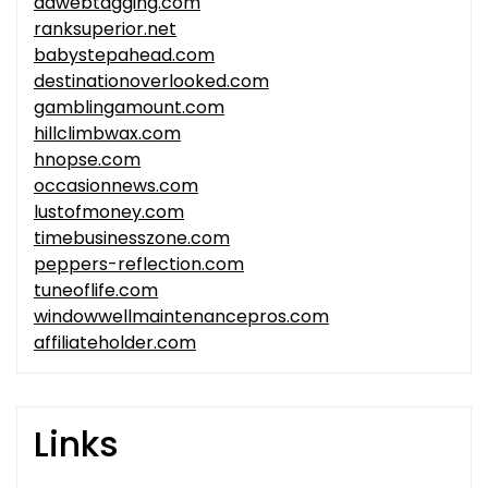
adwebtagging.com
ranksuperior.net
babystepahead.com
destinationoverlooked.com
gamblingamount.com
hillclimbwax.com
hnopse.com
occasionnews.com
lustofmoney.com
timebusinesszone.com
peppers-reflection.com
tuneoflife.com
windowwellmaintenancepros.com
affiliateholder.com
Links