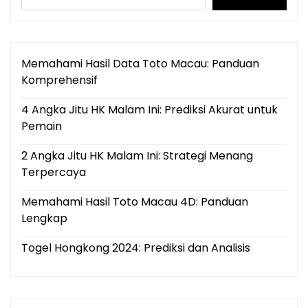
Memahami Hasil Data Toto Macau: Panduan
Komprehensif
4 Angka Jitu HK Malam Ini: Prediksi Akurat untuk
Pemain
2 Angka Jitu HK Malam Ini: Strategi Menang
Terpercaya
Memahami Hasil Toto Macau 4D: Panduan
Lengkap
Togel Hongkong 2024: Prediksi dan Analisis