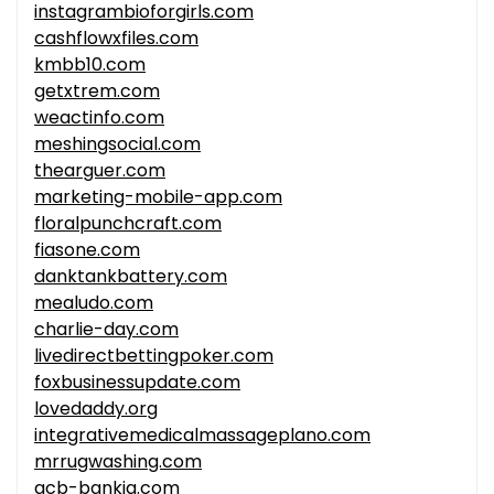
instagrambioforgirls.com
cashflowxfiles.com
kmbb10.com
getxtrem.com
weactinfo.com
meshingsocial.com
thearguer.com
marketing-mobile-app.com
floralpunchcraft.com
fiasone.com
danktankbattery.com
mealudo.com
charlie-day.com
livedirectbettingpoker.com
foxbusinessupdate.com
lovedaddy.org
integrativemedicalmassageplano.com
mrrugwashing.com
acb-bankia.com