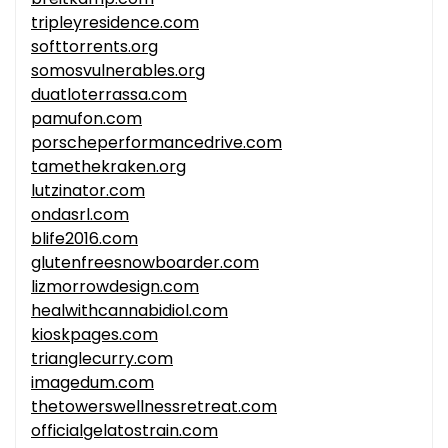
tripleyresidence.com
softtorrents.org
somosvulnerables.org
duatloterrassa.com
pamufon.com
porscheperformancedrive.com
tamethekraken.org
lutzinator.com
ondasrl.com
blife2016.com
glutenfreesnowboarder.com
lizmorrowdesign.com
healwithcannabidiol.com
kioskpages.com
trianglecurry.com
imagedum.com
thetowerswellnessretreat.com
officialgelatostrain.com