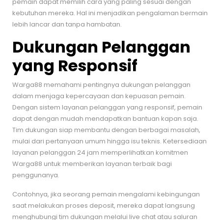
pemain dapat memilih cara yang paling sesuai dengan
kebutuhan mereka. Hal ini menjadikan pengalaman bermain
lebih lancar dan tanpa hambatan.
Dukungan Pelanggan
yang Responsif
Warga88 memahami pentingnya dukungan pelanggan
dalam menjaga kepercayaan dan kepuasan pemain.
Dengan sistem layanan pelanggan yang responsif, pemain
dapat dengan mudah mendapatkan bantuan kapan saja.
Tim dukungan siap membantu dengan berbagai masalah,
mulai dari pertanyaan umum hingga isu teknis. Ketersediaan
layanan pelanggan 24 jam memperlihatkan komitmen
Warga88 untuk memberikan layanan terbaik bagi
penggunanya.
Contohnya, jika seorang pemain mengalami kebingungan
saat melakukan proses deposit, mereka dapat langsung
menghubungi tim dukungan melalui live chat atau saluran