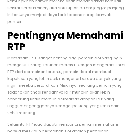
kemungkinan bahwa mereka akan mendapatkan kembali
sekitar seratus ninety dua ribu rupiah dalam jangka panjang.
Ini tentunya menjadi daya tarik tersendiri bagi banyak
pemain.
Pentingnya Memahami
RTP
Memahami RTP sangat penting bagi pemain slot yang ingin
mengatur strategi taruhan mereka. Dengan mengetahui nilai
RTP dari permainan tertentu, pemain dapat membuat
keputusan yang lebih baik mengenai berapa banyak yang
ingin mereka pertaruhkan. Misalnya, seorang pemain yang
sadar akan tinggi rendahnya RTP mungkin akan lebih
cenderung untuk memilih permainan dengan RTP yang
tinggi, menganggapnya sebagai peluang yang lebih baik
untuk menang.
Selain itu, RTP juga dapat membantu pemain memahami
bahwa meskipun permainan slot adalah permainan