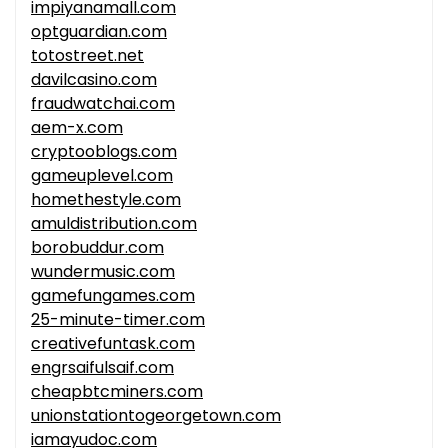
impiyanamall.com
optguardian.com
totostreet.net
davilcasino.com
fraudwatchai.com
aem-x.com
cryptooblogs.com
gameuplevel.com
homethestyle.com
amuldistribution.com
borobuddur.com
wundermusic.com
gamefungames.com
25-minute-timer.com
creativefuntask.com
engrsaifulsaif.com
cheapbtcminers.com
unionstationtogeorgetown.com
iamayudoc.com