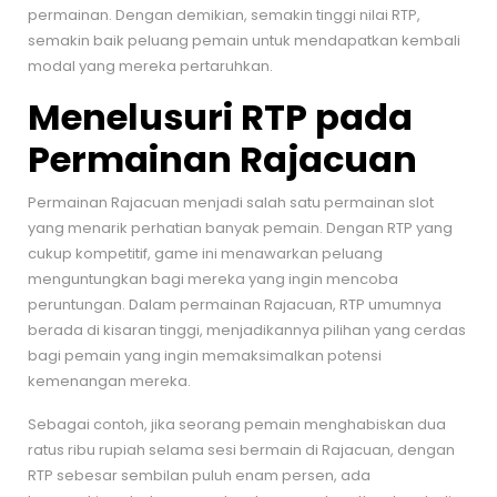
permainan. Dengan demikian, semakin tinggi nilai RTP,
semakin baik peluang pemain untuk mendapatkan kembali
modal yang mereka pertaruhkan.
Menelusuri RTP pada
Permainan Rajacuan
Permainan Rajacuan menjadi salah satu permainan slot
yang menarik perhatian banyak pemain. Dengan RTP yang
cukup kompetitif, game ini menawarkan peluang
menguntungkan bagi mereka yang ingin mencoba
peruntungan. Dalam permainan Rajacuan, RTP umumnya
berada di kisaran tinggi, menjadikannya pilihan yang cerdas
bagi pemain yang ingin memaksimalkan potensi
kemenangan mereka.
Sebagai contoh, jika seorang pemain menghabiskan dua
ratus ribu rupiah selama sesi bermain di Rajacuan, dengan
RTP sebesar sembilan puluh enam persen, ada