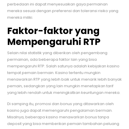
perbedaan ini dapat menyesuaikan gaya permainan
mereka sesuai dengan preferensi dan toleransi risiko yang
mereka miliki.
Faktor-faktor yang
Mempengaruhi RTP
Selain nilai statistik yang diberikan oleh pengembang
permainan, ada beberapa faktor lain yang bisa
mempengaruhi RTP. Salah satunya adalah kebijakan kasino
tempat pemain bermain. Kasino tertentu mungkin
menawarkan RTP yang lebih baik untuk menarik lebih banyak
pemain, sedangkan yang lain mungkin menetapkan tarif
yang lebih rendah untuk meningkatkan keuntungan mereka.
Di samping itu, promosi dan bonus yang ditawarkan oleh
kasino juga dapat memengaruhi pengalaman bermain.
Misalnya, beberapa kasino menawarkan bonus tanpa
deposit yang bisa memberikan pemain tambahan peluang