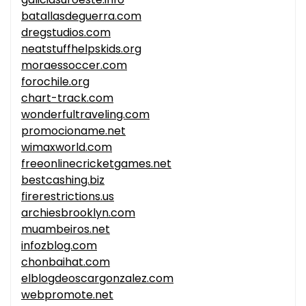
batallasdeguerra.com
dregstudios.com
neatstuffhelpskids.org
moraessoccer.com
forochile.org
chart-track.com
wonderfultraveling.com
promocioname.net
wimaxworld.com
freeonlinecricketgames.net
bestcashing.biz
firerestrictions.us
archiesbrooklyn.com
muambeiros.net
infozblog.com
chonbaihat.com
elblogdeoscargonzalez.com
webpromote.net