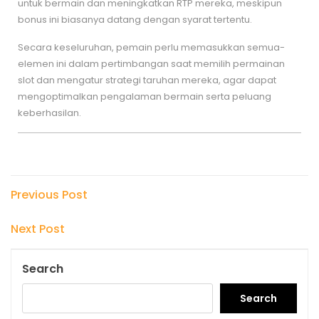
untuk bermain dan meningkatkan RTP mereka, meskipun
bonus ini biasanya datang dengan syarat tertentu.
Secara keseluruhan, pemain perlu memasukkan semua-
elemen ini dalam pertimbangan saat memilih permainan
slot dan mengatur strategi taruhan mereka, agar dapat
mengoptimalkan pengalaman bermain serta peluang
keberhasilan.
Post
Previous
Previous Post
Post
navigation
Next
Next Post
Post
Search
Search