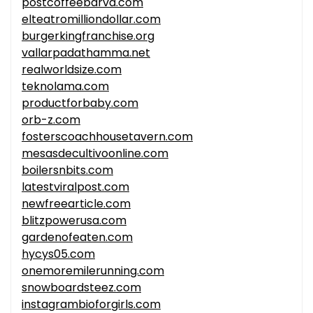
postcoffeebarva.com
elteatromilliondollar.com
burgerkingfranchise.org
vallarpadathamma.net
realworldsize.com
teknolama.com
productforbaby.com
orb-z.com
fosterscoachhousetavern.com
mesasdecultivoonline.com
boilersnbits.com
latestviralpost.com
newfreearticle.com
blitzpowerusa.com
gardenofeaten.com
hycys05.com
onemoremilerunning.com
snowboardsteez.com
instagrambioforgirls.com