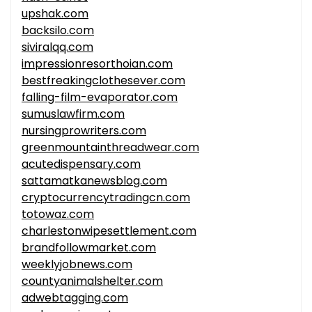
upshak.com
backsilo.com
siviralqq.com
impressionresorthoian.com
bestfreakingclothesever.com
falling-film-evaporator.com
sumuslawfirm.com
nursingprowriters.com
greenmountainthreadwear.com
acutedispensary.com
sattamatkanewsblog.com
cryptocurrencytradingcn.com
totowaz.com
charlestonwipesettlement.com
brandfollowmarket.com
weeklyjobnews.com
countyanimalshelter.com
adwebtagging.com