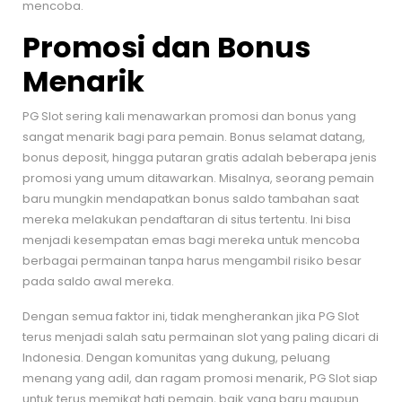
mencoba.
Promosi dan Bonus
Menarik
PG Slot sering kali menawarkan promosi dan bonus yang
sangat menarik bagi para pemain. Bonus selamat datang,
bonus deposit, hingga putaran gratis adalah beberapa jenis
promosi yang umum ditawarkan. Misalnya, seorang pemain
baru mungkin mendapatkan bonus saldo tambahan saat
mereka melakukan pendaftaran di situs tertentu. Ini bisa
menjadi kesempatan emas bagi mereka untuk mencoba
berbagai permainan tanpa harus mengambil risiko besar
pada saldo awal mereka.
Dengan semua faktor ini, tidak mengherankan jika PG Slot
terus menjadi salah satu permainan slot yang paling dicari di
Indonesia. Dengan komunitas yang dukung, peluang
menang yang adil, dan ragam promosi menarik, PG Slot siap
untuk terus memikat hati pemain, baik yang baru maupun