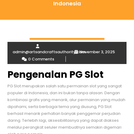
Indonesia
admin@artsandcraftsauthority.com
November 3, 2025
0 Comments
Pengenalan PG Slot
PG Slot merupakan salah satu permainan slot yang sangat
populer di Indonesia, dan ini bukan tanpa alasan. Dengan
kombinasi grafis yang menarik, alur permainan yang mudah
dipahami, serta berbagai tema yang diusung, PG Slot
berhasil menarik perhatian banyak penggemar perjudian
daring. Terlebih lagi, aksesibilitasnya yang dapat diakses
melalui perangkat seluler membuatnya semakin digemari