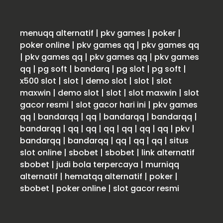
menuqq alternatif
|
pkv games
|
poker
|
poker online
|
pkv games qq
|
pkv games qq
|
pkv games qq
|
pkv games qq
|
pkv games
qq
|
pg soft
|
bandarq
|
pg slot
|
pg soft
|
x500 slot
|
slot
|
demo slot
|
slot
|
slot
maxwin
|
demo slot
|
slot
|
slot maxwin
|
slot
gacor resmi
|
slot gacor hari ini
|
pkv games
qq
|
bandarqq
|
qq
|
bandarqq
|
bandarqq
|
bandarqq
|
qq
|
qq
|
qq
|
qq
|
qq
|
qq
|
pkv
|
bandarqq
|
bandarqq
|
qq
|
qq
|
qq
|
situs
slot online
|
sbobet
|
sbobet
|
link alternatif
sbobet
|
judi bola terpercaya
|
murniqq
alternatif
|
hematqq alternatif
|
poker
|
sbobet
|
poker online
|
slot gacor resmi