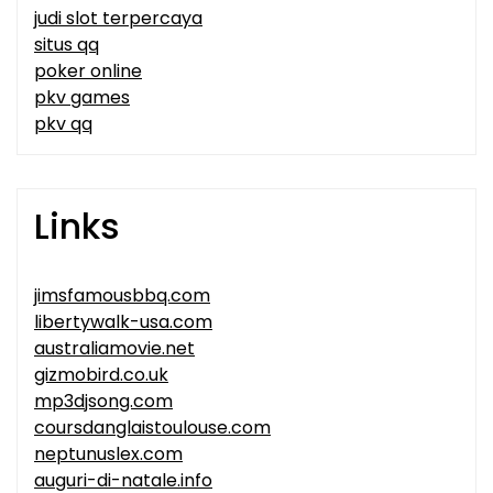
judi slot terpercaya
situs qq
poker online
pkv games
pkv qq
Links
jimsfamousbbq.com
libertywalk-usa.com
australiamovie.net
gizmobird.co.uk
mp3djsong.com
coursdanglaistoulouse.com
neptunuslex.com
auguri-di-natale.info