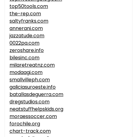
top50tools.com
the-rep.com
saltyfranks.com
annerani.com
jazzatude.com
0022pa.com
zeroshare.info
bilesinc.com
milaretreatnz.com
modaagi.com
smallvilleph.com
galiciasuroeste.info
batallasdeguerra.com
dregstudios.com
neatstuffhelpskids.org
moraessoccer.com
forochile.org
chart-track.com