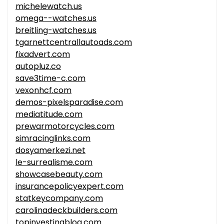
michelewatch.us
omega--watches.us
breitling-watches.us
tgarnettcentrallautoads.com
fixadvert.com
autopluz.co
save3time-c.com
vexonhcf.com
demos-pixelsparadise.com
mediatitude.com
prewarmotorcycles.com
simracinglinks.com
dosyamerkezi.net
le-surrealisme.com
showcasebeauty.com
insurancepolicyexpert.com
statkeycompany.com
carolinadeckbuilders.com
topinvestingblog.com