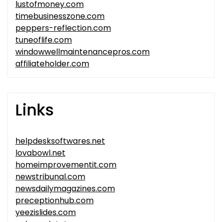
lustofmoney.com
timebusinesszone.com
peppers-reflection.com
tuneoflife.com
windowwellmaintenancepros.com
affiliateholder.com
Links
helpdesksoftwares.net
lovabowl.net
homeimprovementit.com
newstribunal.com
newsdailymagazines.com
preceptionhub.com
yeezislides.com