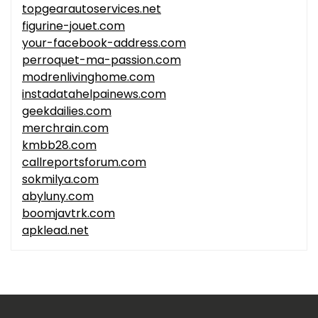
topgearautoservices.net
figurine-jouet.com
your-facebook-address.com
perroquet-ma-passion.com
modrenlivinghome.com
instadatahelpainews.com
geekdailies.com
merchrain.com
kmbb28.com
callreportsforum.com
sokmilya.com
abyluny.com
boomjavtrk.com
apklead.net