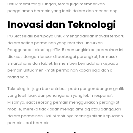
untuk memutar gulungan, tetapi juga memberikan
pengalaman bermain yang lebih dalam dan menantang.
Inovasi dan Teknologi
PG Slot selalu berupaya untuk menghadirkan inovasi terbaru
dalam setiap permainan yang mereka luncurkan.
Penggunaan teknologi HTML5 memungkinkan permainan ini
diakses dengan lancar di berbagai perangkat, termasuk
smartphone dan tablet. Ini memberi kemudahan kepada
pemain untuk menikmati permainan kapan saja dan di
mana saja.
Teknologi ini juga berkontribusi pada pengembangan grafik
yang lebih baik dan penanganan yang lebih responsif.
Misalnya, saat seorang pemain menggunakan perangkat
mobile, mereka tidak akan mengalami lag atau gangguan
dalam permainan. Hal ini tentunya meningkatkan kepuasan
pemain saat bermain.