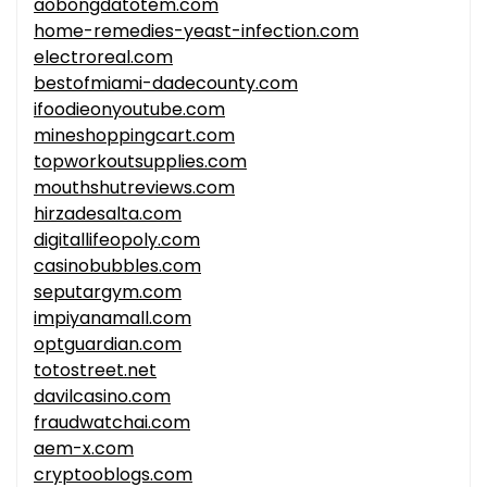
aobongdatotem.com
home-remedies-yeast-infection.com
electroreal.com
bestofmiami-dadecounty.com
ifoodieonyoutube.com
mineshoppingcart.com
topworkoutsupplies.com
mouthshutreviews.com
hirzadesalta.com
digitallifeopoly.com
casinobubbles.com
seputargym.com
impiyanamall.com
optguardian.com
totostreet.net
davilcasino.com
fraudwatchai.com
aem-x.com
cryptooblogs.com