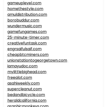
gameuplevel.com
homethestyle.com
amuldistribution.com
borobuddur.com
wundermusic.com
gamefungames.com
25-minute-timer.com
creativefuntask.com
engrsaifulsaif.com
cheapbtcminers.com
unionstationtogeorgetown.com
iamayudoc.com
mylittlebighead.com
freealot.com
asahiweekly.com
supercleanut.com
bedandbicycle.com
heraldcalifornia.com
graphicmonkeys.com