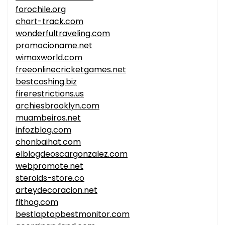
forochile.org
chart-track.com
wonderfultraveling.com
promocioname.net
wimaxworld.com
freeonlinecricketgames.net
bestcashing.biz
firerestrictions.us
archiesbrooklyn.com
muambeiros.net
infozblog.com
chonbaihat.com
elblogdeoscargonzalez.com
webpromote.net
steroids-store.co
arteydecoracion.net
fithog.com
bestlaptopbestmonitor.com