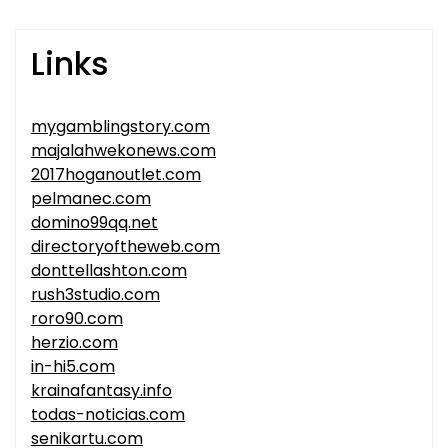
Links
mygamblingstory.com
majalahwekonews.com
2017hoganoutlet.com
pelmanec.com
domino99qq.net
directoryoftheweb.com
donttellashton.com
rush3studio.com
roro90.com
herzio.com
in-hi5.com
krainafantasy.info
todas-noticias.com
senikartu.com