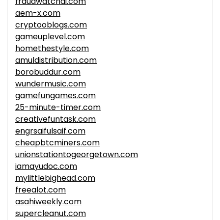
fraudwatchai.com
aem-x.com
cryptooblogs.com
gameuplevel.com
homethestyle.com
amuldistribution.com
borobuddur.com
wundermusic.com
gamefungames.com
25-minute-timer.com
creativefuntask.com
engrsaifulsaif.com
cheapbtcminers.com
unionstationtogeorgetown.com
iamayudoc.com
mylittlebighead.com
freealot.com
asahiweekly.com
supercleanut.com