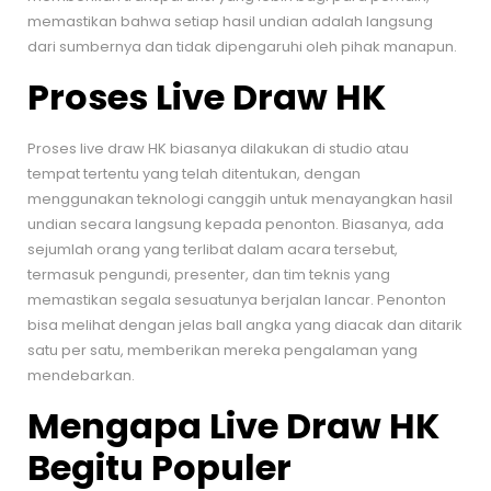
memastikan bahwa setiap hasil undian adalah langsung
dari sumbernya dan tidak dipengaruhi oleh pihak manapun.
Proses Live Draw HK
Proses live draw HK biasanya dilakukan di studio atau
tempat tertentu yang telah ditentukan, dengan
menggunakan teknologi canggih untuk menayangkan hasil
undian secara langsung kepada penonton. Biasanya, ada
sejumlah orang yang terlibat dalam acara tersebut,
termasuk pengundi, presenter, dan tim teknis yang
memastikan segala sesuatunya berjalan lancar. Penonton
bisa melihat dengan jelas ball angka yang diacak dan ditarik
satu per satu, memberikan mereka pengalaman yang
mendebarkan.
Mengapa Live Draw HK
Begitu Populer