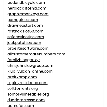
bedandbicycle.com
heraldcalifornia.com
graphicmonkeys.com
gamepixies.com
drawneastart.com
fasthokislot88.com
safecasinotips.com
jackpotchips.com
proelitesoftware.com
allcustomercarenumbers.com
familyblogger.xyz
chrisjohnslawgroup.com
klub-vulcan-online.com
breitkamp.com
tripleyresidence.com
softtorrents.org
somosvulnerables.org
duatloterrassa.com
pamufon.com