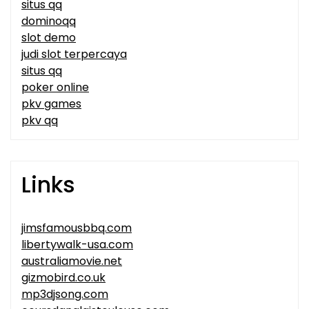
situs qq
dominoqq
slot demo
judi slot terpercaya
situs qq
poker online
pkv games
pkv qq
Links
jimsfamousbbq.com
libertywalk-usa.com
australiamovie.net
gizmobird.co.uk
mp3djsong.com