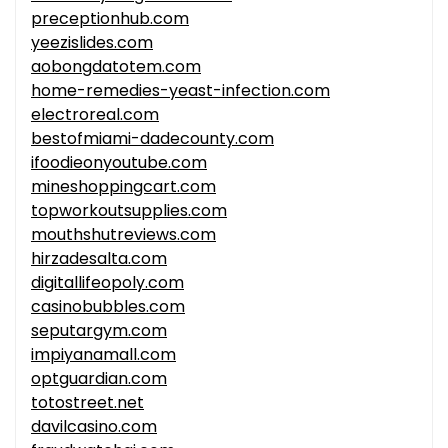
preceptionhub.com
yeezislides.com
aobongdatotem.com
home-remedies-yeast-infection.com
electroreal.com
bestofmiami-dadecounty.com
ifoodieonyoutube.com
mineshoppingcart.com
topworkoutsupplies.com
mouthshutreviews.com
hirzadesalta.com
digitallifeopoly.com
casinobubbles.com
seputargym.com
impiyanamall.com
optguardian.com
totostreet.net
davilcasino.com