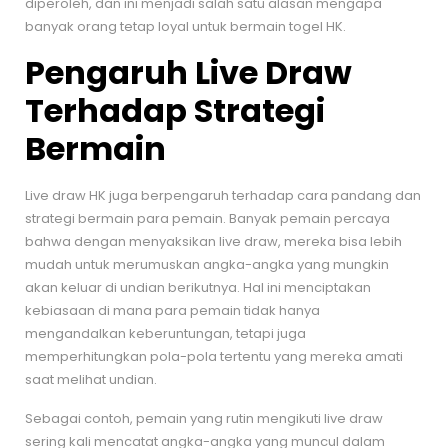
diperoleh, dan ini menjadi salah satu alasan mengapa
banyak orang tetap loyal untuk bermain togel HK.
Pengaruh Live Draw
Terhadap Strategi
Bermain
Live draw HK juga berpengaruh terhadap cara pandang dan
strategi bermain para pemain. Banyak pemain percaya
bahwa dengan menyaksikan live draw, mereka bisa lebih
mudah untuk merumuskan angka-angka yang mungkin
akan keluar di undian berikutnya. Hal ini menciptakan
kebiasaan di mana para pemain tidak hanya
mengandalkan keberuntungan, tetapi juga
memperhitungkan pola-pola tertentu yang mereka amati
saat melihat undian.
Sebagai contoh, pemain yang rutin mengikuti live draw
sering kali mencatat angka-angka yang muncul dalam