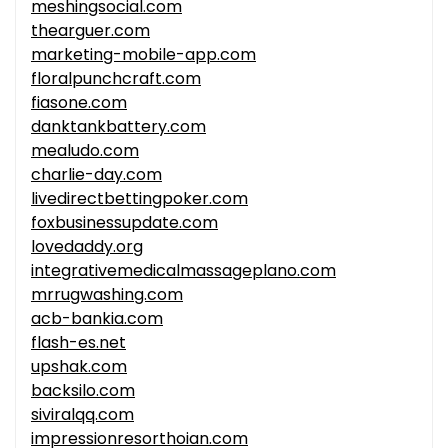
meshingsocial.com
thearguer.com
marketing-mobile-app.com
floralpunchcraft.com
fiasone.com
danktankbattery.com
mealudo.com
charlie-day.com
livedirectbettingpoker.com
foxbusinessupdate.com
lovedaddy.org
integrativemedicalmassageplano.com
mrrugwashing.com
acb-bankia.com
flash-es.net
upshak.com
backsilo.com
siviralqq.com
impressionresorthoian.com