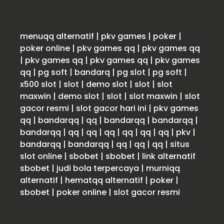
menuqq alternatif
|
pkv games
|
poker
|
poker online
|
pkv games qq
|
pkv games qq
|
pkv games qq
|
pkv games qq
|
pkv games
qq
|
pg soft
|
bandarq
|
pg slot
|
pg soft
|
x500 slot
|
slot
|
demo slot
|
slot
|
slot
maxwin
|
demo slot
|
slot
|
slot maxwin
|
slot
gacor resmi
|
slot gacor hari ini
|
pkv games
qq
|
bandarqq
|
qq
|
bandarqq
|
bandarqq
|
bandarqq
|
qq
|
qq
|
qq
|
qq
|
qq
|
qq
|
pkv
|
bandarqq
|
bandarqq
|
qq
|
qq
|
qq
|
situs
slot online
|
sbobet
|
sbobet
|
link alternatif
sbobet
|
judi bola terpercaya
|
murniqq
alternatif
|
hematqq alternatif
|
poker
|
sbobet
|
poker online
|
slot gacor resmi