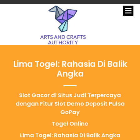
Skip
to
content
Lima Togel: Rahasia Di Balik
Angka
Slot Gacor di Situs Judi Terpercaya
dengan Fitur Slot Demo Deposit Pulsa
GoPay
Togel Online
Lima Togel: Rahasia Di Balik Angka