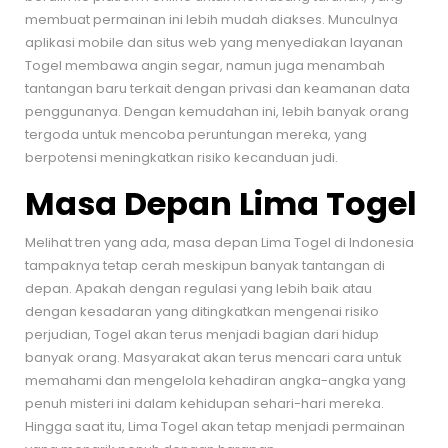
membuat permainan ini lebih mudah diakses. Munculnya
aplikasi mobile dan situs web yang menyediakan layanan
Togel membawa angin segar, namun juga menambah
tantangan baru terkait dengan privasi dan keamanan data
penggunanya. Dengan kemudahan ini, lebih banyak orang
tergoda untuk mencoba peruntungan mereka, yang
berpotensi meningkatkan risiko kecanduan judi.
Masa Depan Lima Togel
Melihat tren yang ada, masa depan Lima Togel di Indonesia
tampaknya tetap cerah meskipun banyak tantangan di
depan. Apakah dengan regulasi yang lebih baik atau
dengan kesadaran yang ditingkatkan mengenai risiko
perjudian, Togel akan terus menjadi bagian dari hidup
banyak orang. Masyarakat akan terus mencari cara untuk
memahami dan mengelola kehadiran angka-angka yang
penuh misteri ini dalam kehidupan sehari-hari mereka.
Hingga saat itu, Lima Togel akan tetap menjadi permainan