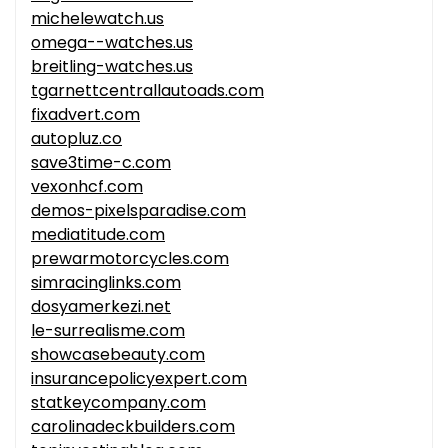
michelewatch.us
omega--watches.us
breitling-watches.us
tgarnettcentrallautoads.com
fixadvert.com
autopluz.co
save3time-c.com
vexonhcf.com
demos-pixelsparadise.com
mediatitude.com
prewarmotorcycles.com
simracinglinks.com
dosyamerkezi.net
le-surrealisme.com
showcasebeauty.com
insurancepolicyexpert.com
statkeycompany.com
carolinadeckbuilders.com