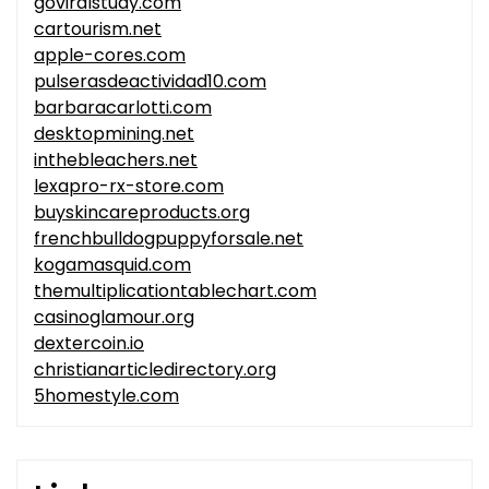
goviralstudy.com
cartourism.net
apple-cores.com
pulserasdeactividad10.com
barbaracarlotti.com
desktopmining.net
inthebleachers.net
lexapro-rx-store.com
buyskincareproducts.org
frenchbulldogpuppyforsale.net
kogamasquid.com
themultiplicationtablechart.com
casinoglamour.org
dextercoin.io
christianarticledirectory.org
5homestyle.com