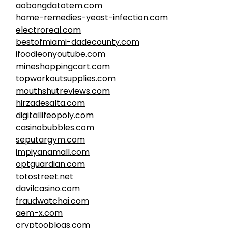
aobongdatotem.com
home-remedies-yeast-infection.com
electroreal.com
bestofmiami-dadecounty.com
ifoodieonyoutube.com
mineshoppingcart.com
topworkoutsupplies.com
mouthshutreviews.com
hirzadesalta.com
digitallifeopoly.com
casinobubbles.com
seputargym.com
impiyanamall.com
optguardian.com
totostreet.net
davilcasino.com
fraudwatchai.com
aem-x.com
cryptooblogs.com