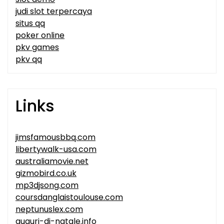
judi slot terpercaya
situs qq
poker online
pkv games
pkv qq
Links
jimsfamousbbq.com
libertywalk-usa.com
australiamovie.net
gizmobird.co.uk
mp3djsong.com
coursdanglaistoulouse.com
neptunuslex.com
auguri-di-natale.info