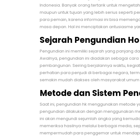
Indonesia. Banyak orang tertarik untuk mengetahu
maupun untuk tujuan yang lebih serius seperti perj
para pemain, karena informasi ini bisa memen
masa depan. Hal ini menciptakan antusiasme yan
Sejarah Pengundian H
Pengundian ini memiliki sejarah yang panjang da
Awalnya, pengundian ini diadakan sebagai car
pembangunan. Seiring berjalannya waktu, kegiata
perhatian para penjudi di berbagai negara, termas
semakin mudah diakses oleh masyarakat umum me
Metode dan Sistem Pen
Saat ini, pengundian hk menggunakan metode ya
pengundian dilakukan dengan menggunakan mesin
ini akan mengundi sejumlah angka yang kemud
memeriksa hasilnya melalui berbagai media, seper
mempermudah para penggemar untuk mendapatkan