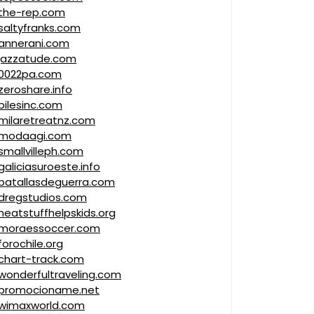
the-rep.com
saltyfranks.com
annerani.com
jazzatude.com
0022pa.com
zeroshare.info
bilesinc.com
milaretreatnz.com
modaagi.com
smallvilleph.com
galiciasuroeste.info
batallasdeguerra.com
dregstudios.com
neatstuffhelpskids.org
moraessoccer.com
forochile.org
chart-track.com
wonderfultraveling.com
promocioname.net
wimaxworld.com