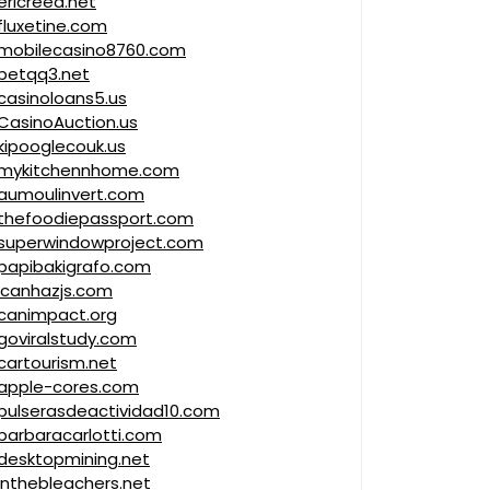
ericreed.net
fluxetine.com
mobilecasino8760.com
betqq3.net
casinoloans5.us
CasinoAuction.us
kipooglecouk.us
mykitchennhome.com
aumoulinvert.com
thefoodiepassport.com
superwindowproject.com
papibakigrafo.com
icanhazjs.com
canimpact.org
goviralstudy.com
cartourism.net
apple-cores.com
pulserasdeactividad10.com
barbaracarlotti.com
desktopmining.net
inthebleachers.net