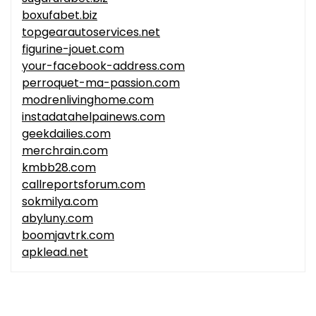
boxufabet.biz
topgearautoservices.net
figurine-jouet.com
your-facebook-address.com
perroquet-ma-passion.com
modrenlivinghome.com
instadatahelpainews.com
geekdailies.com
merchrain.com
kmbb28.com
callreportsforum.com
sokmilya.com
abyluny.com
boomjavtrk.com
apklead.net