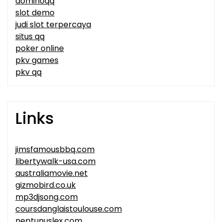
dominoqq
slot demo
judi slot terpercaya
situs qq
poker online
pkv games
pkv qq
Links
jimsfamousbbq.com
libertywalk-usa.com
australiamovie.net
gizmobird.co.uk
mp3djsong.com
coursdanglaistoulouse.com
neptunuslex.com