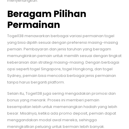
menyenangkan.
Beragam Pilihan
Permainan
Togel138 menawarkan berbagai variasi permainan togel
yang bisa dipilih sesuai dengan preferensi masing-masing
pemain. Pembayaran dan jenis taruhan yang beragam
memungkinkan pemain untuk memilih sesuai dengan tingkat
keberanian dan strategi masing-masing. Dengan berbagai
opsi seperti togel Singapore, togel Hongkong, dan togel
Sydney, pemain bisa mencoba berbagai jenis permainan
tanpa harus berganti platform.
Selain itu, Togel138 juga sering mengadakan promosi dan
bonus yang menarik. Proses ini memberi pemain
kesempatan lebih untuk memenangkan hadiah yang lebih
besar. Misalnya, ketika ada promo deposit, pemain dapat
menggandakan modal awal mereka, sehingga
meningkatkan peluang untuk bermain lebih banyak.