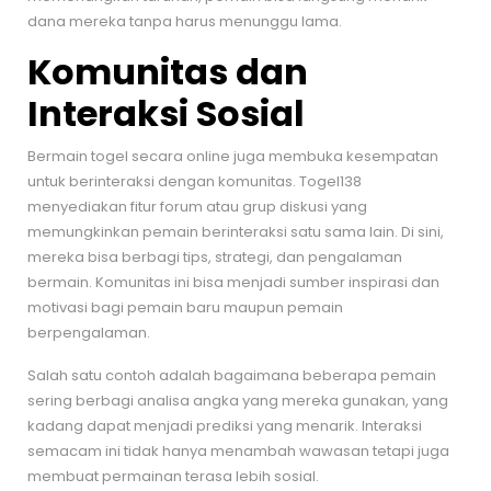
dana mereka tanpa harus menunggu lama.
Komunitas dan
Interaksi Sosial
Bermain togel secara online juga membuka kesempatan
untuk berinteraksi dengan komunitas. Togel138
menyediakan fitur forum atau grup diskusi yang
memungkinkan pemain berinteraksi satu sama lain. Di sini,
mereka bisa berbagi tips, strategi, dan pengalaman
bermain. Komunitas ini bisa menjadi sumber inspirasi dan
motivasi bagi pemain baru maupun pemain
berpengalaman.
Salah satu contoh adalah bagaimana beberapa pemain
sering berbagi analisa angka yang mereka gunakan, yang
kadang dapat menjadi prediksi yang menarik. Interaksi
semacam ini tidak hanya menambah wawasan tetapi juga
membuat permainan terasa lebih sosial.