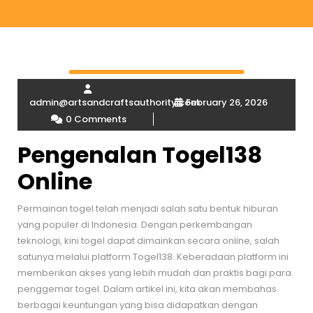
admin@artsandcraftsauthority.com
February 26, 2026
0 Comments
Pengenalan Togel138
Online
Permainan togel telah menjadi salah satu bentuk hiburan
yang populer di Indonesia. Dengan perkembangan
teknologi, kini togel dapat dimainkan secara online, salah
satunya melalui platform Togel138. Keberadaan platform ini
memberikan akses yang lebih mudah dan praktis bagi para
penggemar togel. Dalam artikel ini, kita akan membahas
berbagai keuntungan yang bisa didapatkan dengan