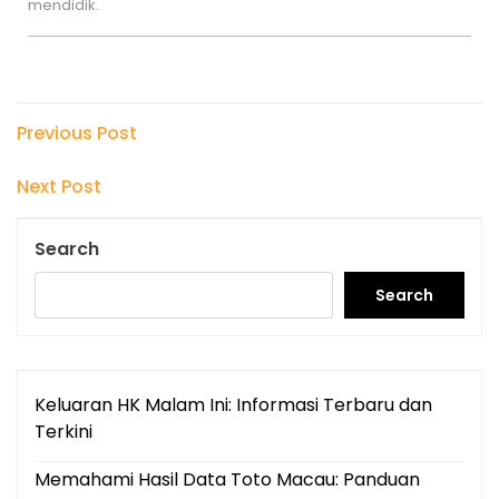
mendidik.
Post
Previous
Previous Post
Post
navigation
Next
Next Post
Post
Search
Search
Keluaran HK Malam Ini: Informasi Terbaru dan
Terkini
Memahami Hasil Data Toto Macau: Panduan