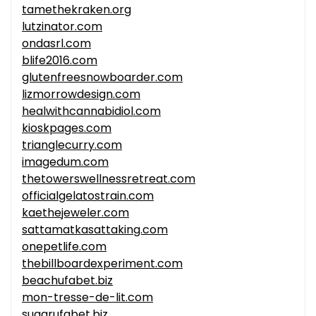
tamethekraken.org
lutzinator.com
ondasrl.com
blife2016.com
glutenfreesnowboarder.com
lizmorrowdesign.com
healwithcannabidiol.com
kioskpages.com
trianglecurry.com
imagedum.com
thetowerswellnessretreat.com
officialgelatostrain.com
kaethejeweler.com
sattamatkasattaking.com
onepetlife.com
thebillboardexperiment.com
beachufabet.biz
mon-tresse-de-lit.com
sugarufabet.biz