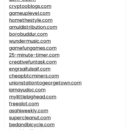
cryptooblogs.com
gameuplevel.com
homethestyle.com
amuldistribution.com
borobuddur.com
wundermusic.com
gamefungames.com
25-minute-timer.com
creativefuntask.com
engrsaifulsaif.com
cheapbtcminers.com
unionstationtogeorgetown.com
iamayudoc.com
mylittlebighead.com
freealot.com
asahiweekly.com
supercleanut.com
bedandbicycle.com