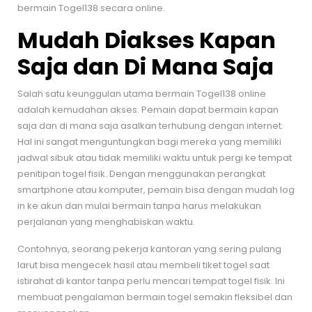
bermain Togel138 secara online.
Mudah Diakses Kapan
Saja dan Di Mana Saja
Salah satu keunggulan utama bermain Togel138 online
adalah kemudahan akses. Pemain dapat bermain kapan
saja dan di mana saja asalkan terhubung dengan internet.
Hal ini sangat menguntungkan bagi mereka yang memiliki
jadwal sibuk atau tidak memiliki waktu untuk pergi ke tempat
penitipan togel fisik. Dengan menggunakan perangkat
smartphone atau komputer, pemain bisa dengan mudah log
in ke akun dan mulai bermain tanpa harus melakukan
perjalanan yang menghabiskan waktu.
Contohnya, seorang pekerja kantoran yang sering pulang
larut bisa mengecek hasil atau membeli tiket togel saat
istirahat di kantor tanpa perlu mencari tempat togel fisik. Ini
membuat pengalaman bermain togel semakin fleksibel dan