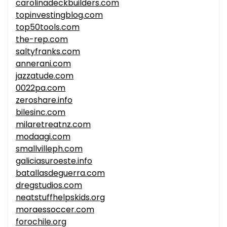
carolinadeckbuilders.com
topinvestingblog.com
top50tools.com
the-rep.com
saltyfranks.com
annerani.com
jazzatude.com
0022pa.com
zeroshare.info
bilesinc.com
milaretreatnz.com
modaagi.com
smallvilleph.com
galiciasuroeste.info
batallasdeguerra.com
dregstudios.com
neatstuffhelpskids.org
moraessoccer.com
forochile.org