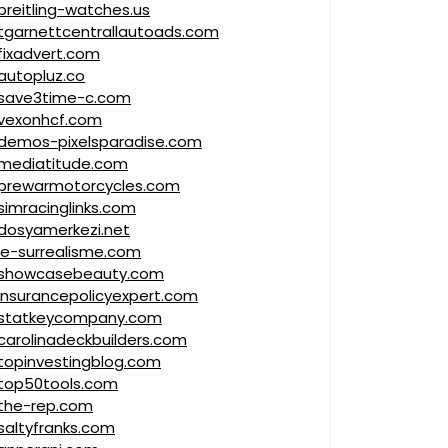
breitling-watches.us
tgarnettcentrallautoads.com
fixadvert.com
autopluz.co
save3time-c.com
vexonhcf.com
demos-pixelsparadise.com
mediatitude.com
prewarmotorcycles.com
simracinglinks.com
dosyamerkezi.net
le-surrealisme.com
showcasebeauty.com
insurancepolicyexpert.com
statkeycompany.com
carolinadeckbuilders.com
topinvestingblog.com
top50tools.com
the-rep.com
saltyfranks.com