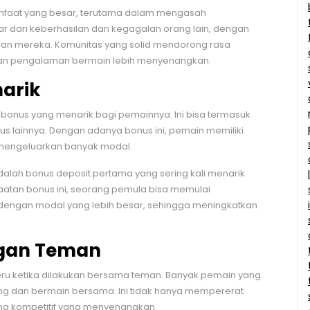
faat yang besar, terutama dalam mengasah
jar dari keberhasilan dan kegagalan orang lain, dengan
an mereka. Komunitas yang solid mendorong rasa
kan pengalaman bermain lebih menyenangkan.
arik
nus yang menarik bagi pemainnya. Ini bisa termasuk
s lainnya. Dengan adanya bonus ini, pemain memiliki
 mengeluarkan banyak modal.
dalah bonus deposit pertama yang sering kali menarik
atan bonus ini, seorang pemula bisa memulai
 dengan modal yang lebih besar, sehingga meningkatkan
ngan Teman
eru ketika dilakukan bersama teman. Banyak pemain yang
 dan bermain bersama. Ini tidak hanya mempererat
ana kompetitif yang menyenangkan.