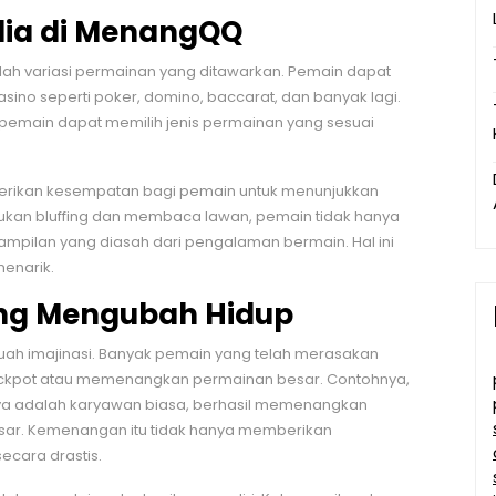
dia di MenangQQ
lah variasi permainan yang ditawarkan. Pemain dapat
sino seperti poker, domino, baccarat, dan banyak lagi.
n pemain dapat memilih jenis permainan yang sesuai
rikan kesempatan bagi pemain untuk menunjukkan
ukan bluffing dan membaca lawan, pemain tidak hanya
ampilan yang diasah dari pengalaman bermain. Hal ini
enarik.
ng Mengubah Hidup
h imajinasi. Banyak pemain yang telah merasakan
jackpot atau memenangkan permainan besar. Contohnya,
a adalah karyawan biasa, berhasil memenangkan
sar. Kemenangan itu tidak hanya memberikan
ecara drastis.