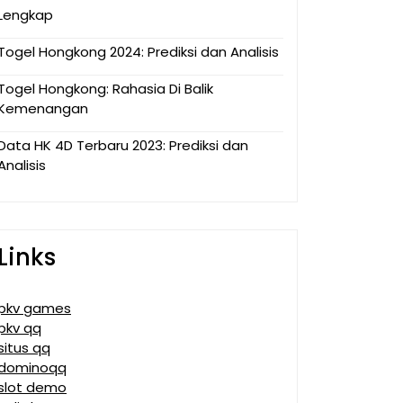
Lengkap
Togel Hongkong 2024: Prediksi dan Analisis
Togel Hongkong: Rahasia Di Balik
Kemenangan
Data HK 4D Terbaru 2023: Prediksi dan
Analisis
Links
pkv games
pkv qq
situs qq
dominoqq
slot demo