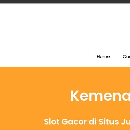
Skip
to
content
Home
Cas
Kemena
Slot Gacor di Situs 