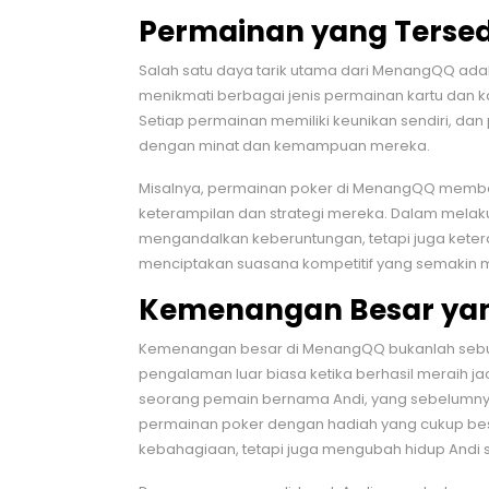
Permainan yang Terse
Salah satu daya tarik utama dari MenangQQ ada
menikmati berbagai jenis permainan kartu dan ka
Setiap permainan memiliki keunikan sendiri, da
dengan minat dan kemampuan mereka.
Misalnya, permainan poker di MenangQQ membe
keterampilan dan strategi mereka. Dalam melak
mengandalkan keberuntungan, tetapi juga keter
menciptakan suasana kompetitif yang semakin m
Kemenangan Besar ya
Kemenangan besar di MenangQQ bukanlah sebua
pengalaman luar biasa ketika berhasil meraih 
seorang pemain bernama Andi, yang sebelumny
permainan poker dengan hadiah yang cukup be
kebahagiaan, tetapi juga mengubah hidup Andi s