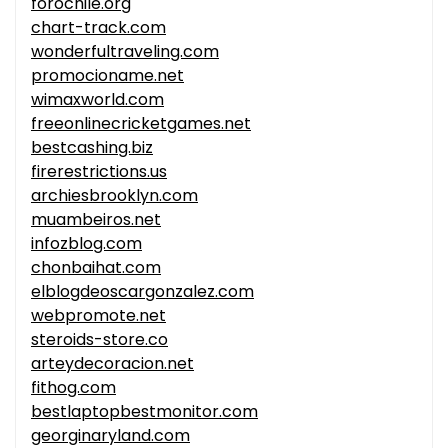
forochile.org
chart-track.com
wonderfultraveling.com
promocioname.net
wimaxworld.com
freeonlinecricketgames.net
bestcashing.biz
firerestrictions.us
archiesbrooklyn.com
muambeiros.net
infozblog.com
chonbaihat.com
elblogdeoscargonzalez.com
webpromote.net
steroids-store.co
arteydecoracion.net
fithog.com
bestlaptopbestmonitor.com
georginaryland.com