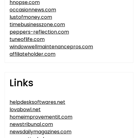
hnopse.com
occasionnews.com
lustofmoney.com
timebusinesszone.com
peppers-reflection.com
tuneoflife.com
windowwellmaintenancepros.com
affiliateholder.com
Links
helpdesksoftwares.net
lovabowl.net
homeimprovementit.com
newstribunal.com
newsdailymagazines.com