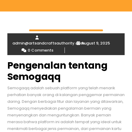
admin@artsandcraftsauthority.com
August 9, 2025
0 Comments
Pengenalan tentang
Semogaqq
Semogaqq adalah sebuah platform yang telah menarik
perhatian banyak orang di kalangan penggemar permainan
daring. Dengan berbagai fitur dan layanan yang ditawarkan,
Semogaqq menyediakan pengalaman bermain yang
menyenangkan dan menguntungkan. Banyak pemain
merasa bahwa platform ini adalah tempat yang ideal untuk
menikmati berbagai jenis permainan, dari permainan kartu