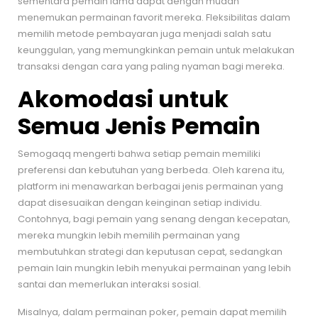
sementara pemain lama dapat dengan mudah
menemukan permainan favorit mereka. Fleksibilitas dalam
memilih metode pembayaran juga menjadi salah satu
keunggulan, yang memungkinkan pemain untuk melakukan
transaksi dengan cara yang paling nyaman bagi mereka.
Akomodasi untuk
Semua Jenis Pemain
Semogaqq mengerti bahwa setiap pemain memiliki
preferensi dan kebutuhan yang berbeda. Oleh karena itu,
platform ini menawarkan berbagai jenis permainan yang
dapat disesuaikan dengan keinginan setiap individu.
Contohnya, bagi pemain yang senang dengan kecepatan,
mereka mungkin lebih memilih permainan yang
membutuhkan strategi dan keputusan cepat, sedangkan
pemain lain mungkin lebih menyukai permainan yang lebih
santai dan memerlukan interaksi sosial.
Misalnya, dalam permainan poker, pemain dapat memilih