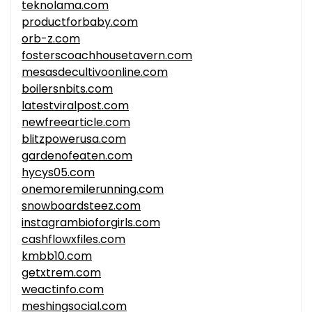
teknolama.com
productforbaby.com
orb-z.com
fosterscoachhousetavern.com
mesasdecultivoonline.com
boilersnbits.com
latestviralpost.com
newfreearticle.com
blitzpowerusa.com
gardenofeaten.com
hycys05.com
onemoremilerunning.com
snowboardsteez.com
instagrambioforgirls.com
cashflowxfiles.com
kmbb10.com
getxtrem.com
weactinfo.com
meshingsocial.com