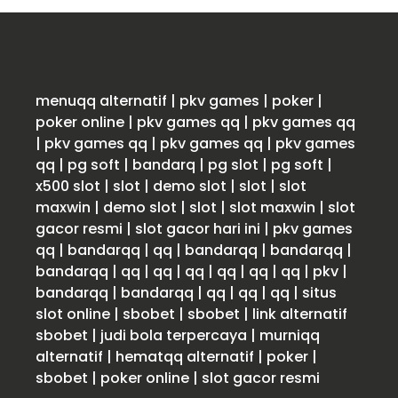
menuqq alternatif
|
pkv games
|
poker
|
poker online
|
pkv games qq
|
pkv games qq
|
pkv games qq
|
pkv games qq
|
pkv games
qq
|
pg soft
|
bandarq
|
pg slot
|
pg soft
|
x500 slot
|
slot
|
demo slot
|
slot
|
slot
maxwin
|
demo slot
|
slot
|
slot maxwin
|
slot
gacor resmi
|
slot gacor hari ini
|
pkv games
qq
|
bandarqq
|
qq
|
bandarqq
|
bandarqq
|
bandarqq
|
qq
|
qq
|
qq
|
qq
|
qq
|
qq
|
pkv
|
bandarqq
|
bandarqq
|
qq
|
qq
|
qq
|
situs
slot online
|
sbobet
|
sbobet
|
link alternatif
sbobet
|
judi bola terpercaya
|
murniqq
alternatif
|
hematqq alternatif
|
poker
|
sbobet
|
poker online
|
slot gacor resmi