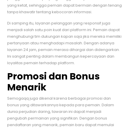
yang ketat, sehingga pemain dapat bermain dengan tenang
tanpa khawatir tentang kebocoran informasi.
Di samping itu, layanan pelanggan yang responsif juga
menjadi salah satu poin kuat dari platform ini. Pemain dapat
menghubungi tim dukungan kapan saja jika mereka memiliki
pertanyaan atau menghadapi masalah. Dengan adanya
layanan 24 jam, pemain merasa dihargai dan didengarkan.
Ini sangat penting dalam membangun kepercayaan dan
loyalitas pemain terhadap platform.
Promosi dan Bonus
Menarik
Semogaqq juga dikenal karena berbagai promosi dan
bonus yang ditawarkannya kepada para pemain. Dalam
dunia perjudian daring, tawaran ini dapat menjadi
pengubah permainan yang signifikan. Dengan bonus
pendaftaran yang menarik, pemain baru dapat memulai