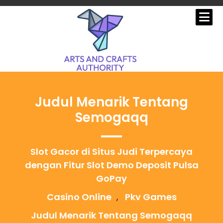
Skip
to
content
Judul Menarik Tentang
Semogaqq
Slot Gacor di Situs Judi Terpercaya
dengan Fitur Slot Demo Deposit Pulsa
GoPay
Casino Online
Pkv Games
,
Judul Menarik Tentang Semogaqq