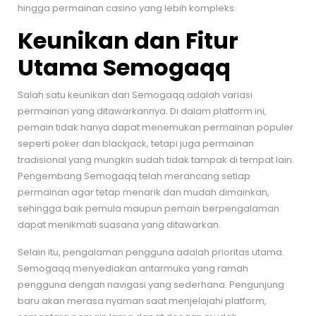
hingga permainan casino yang lebih kompleks.
Keunikan dan Fitur
Utama Semogaqq
Salah satu keunikan dari Semogaqq adalah variasi
permainan yang ditawarkannya. Di dalam platform ini,
pemain tidak hanya dapat menemukan permainan populer
seperti poker dan blackjack, tetapi juga permainan
tradisional yang mungkin sudah tidak tampak di tempat lain.
Pengembang Semogaqq telah merancang setiap
permainan agar tetap menarik dan mudah dimainkan,
sehingga baik pemula maupun pemain berpengalaman
dapat menikmati suasana yang ditawarkan.
Selain itu, pengalaman pengguna adalah prioritas utama.
Semogaqq menyediakan antarmuka yang ramah
pengguna dengan navigasi yang sederhana. Pengunjung
baru akan merasa nyaman saat menjelajahi platform,