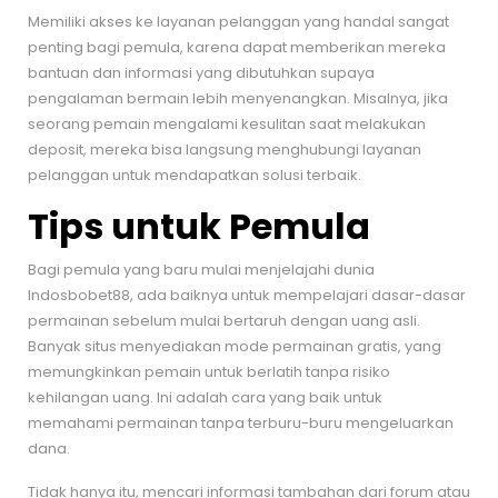
Memiliki akses ke layanan pelanggan yang handal sangat
penting bagi pemula, karena dapat memberikan mereka
bantuan dan informasi yang dibutuhkan supaya
pengalaman bermain lebih menyenangkan. Misalnya, jika
seorang pemain mengalami kesulitan saat melakukan
deposit, mereka bisa langsung menghubungi layanan
pelanggan untuk mendapatkan solusi terbaik.
Tips untuk Pemula
Bagi pemula yang baru mulai menjelajahi dunia
Indosbobet88, ada baiknya untuk mempelajari dasar-dasar
permainan sebelum mulai bertaruh dengan uang asli.
Banyak situs menyediakan mode permainan gratis, yang
memungkinkan pemain untuk berlatih tanpa risiko
kehilangan uang. Ini adalah cara yang baik untuk
memahami permainan tanpa terburu-buru mengeluarkan
dana.
Tidak hanya itu, mencari informasi tambahan dari forum atau