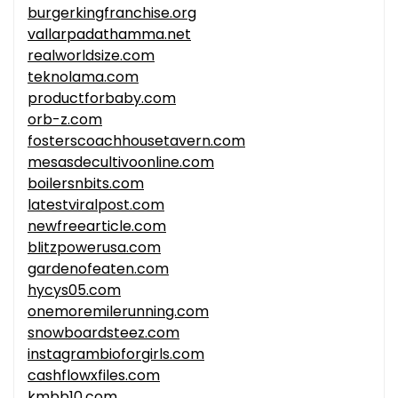
burgerkingfranchise.org
vallarpadathamma.net
realworldsize.com
teknolama.com
productforbaby.com
orb-z.com
fosterscoachhousetavern.com
mesasdecultivoonline.com
boilersnbits.com
latestviralpost.com
newfreearticle.com
blitzpowerusa.com
gardenofeaten.com
hycys05.com
onemoremilerunning.com
snowboardsteez.com
instagrambioforgirls.com
cashflowxfiles.com
kmbb10.com