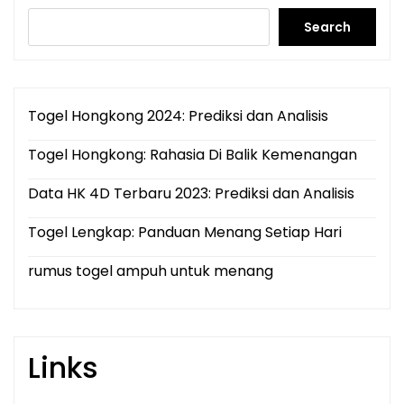
Search
Togel Hongkong 2024: Prediksi dan Analisis
Togel Hongkong: Rahasia Di Balik Kemenangan
Data HK 4D Terbaru 2023: Prediksi dan Analisis
Togel Lengkap: Panduan Menang Setiap Hari
rumus togel ampuh untuk menang
Links