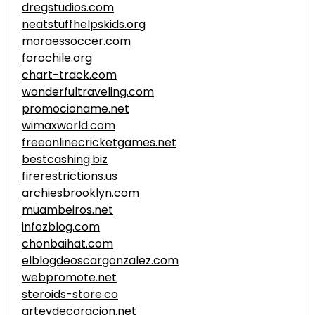
dregstudios.com
neatstuffhelpskids.org
moraessoccer.com
forochile.org
chart-track.com
wonderfultraveling.com
promocioname.net
wimaxworld.com
freeonlinecricketgames.net
bestcashing.biz
firerestrictions.us
archiesbrooklyn.com
muambeiros.net
infozblog.com
chonbaihat.com
elblogdeoscargonzalez.com
webpromote.net
steroids-store.co
arteydecoracion.net