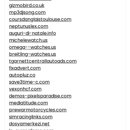
gizmobird.co.uk
mp3djsong.com
coursdanglaistoulouse.com
neptunuslex.com
auguri-di-natale.info
michelewatch.us
omega--watches.us
breitling-watches.us
tgarnettcentrallautoads.com
fixadvert.com
autopluz.co
save3time-c.com
vexonhcf.com
demos-pixelsparadise.com
mediatitude.com
prewarmotorcycles.com
simracinglinks.com
dosyamerkezi.net