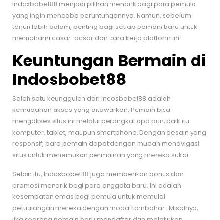
Indosbobet88 menjadi pilihan menarik bagi para pemula
yang ingin mencoba peruntungannya. Namun, sebelum
terjun lebih dalam, penting bagi setiap pemain baru untuk
memahami dasar-dasar dan cara kerja platform ini.
Keuntungan Bermain di
Indosbobet88
Salah satu keunggulan dari Indosbobet88 adalah
kemudahan akses yang ditawarkan. Pemain bisa
mengakses situs ini melalui perangkat apa pun, baik itu
komputer, tablet, maupun smartphone. Dengan desain yang
responsif, para pemain dapat dengan mudah menavigasi
situs untuk menemukan permainan yang mereka sukai.
Selain itu, Indosbobet88 juga memberikan bonus dan
promosi menarik bagi para anggota baru. Ini adalah
kesempatan emas bagi pemula untuk memulai
petualangan mereka dengan modal tambahan. Misalnya,
jika seorang pemain baru mendaftar dan melakukan