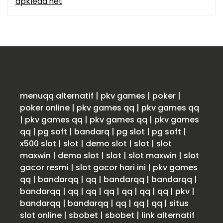
apklead.net
menuqq alternatif
|
pkv games
|
poker
|
poker online
|
pkv games qq
|
pkv games qq
|
pkv games qq
|
pkv games qq
|
pkv games
qq
|
pg soft
|
bandarq
|
pg slot
|
pg soft
|
x500 slot
|
slot
|
demo slot
|
slot
|
slot
maxwin
|
demo slot
|
slot
|
slot maxwin
|
slot
gacor resmi
|
slot gacor hari ini
|
pkv games
qq
|
bandarqq
|
qq
|
bandarqq
|
bandarqq
|
bandarqq
|
qq
|
qq
|
qq
|
qq
|
qq
|
qq
|
pkv
|
bandarqq
|
bandarqq
|
qq
|
qq
|
qq
|
situs
slot online
|
sbobet
|
sbobet
|
link alternatif