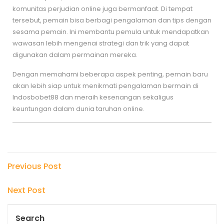
komunitas perjudian online juga bermanfaat. Di tempat
tersebut, pemain bisa berbagi pengalaman dan tips dengan
sesama pemain. Ini membantu pemula untuk mendapatkan
wawasan lebih mengenai strategi dan trik yang dapat
digunakan dalam permainan mereka.
Dengan memahami beberapa aspek penting, pemain baru
akan lebih siap untuk menikmati pengalaman bermain di
Indosbobet88 dan meraih kesenangan sekaligus
keuntungan dalam dunia taruhan online.
Post
Previous
Previous Post
Post
navigation
Next
Next Post
Post
Search