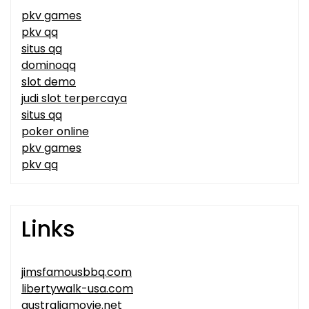
pkv games
pkv qq
situs qq
dominoqq
slot demo
judi slot terpercaya
situs qq
poker online
pkv games
pkv qq
Links
jimsfamousbbq.com
libertywalk-usa.com
australiamovie.net