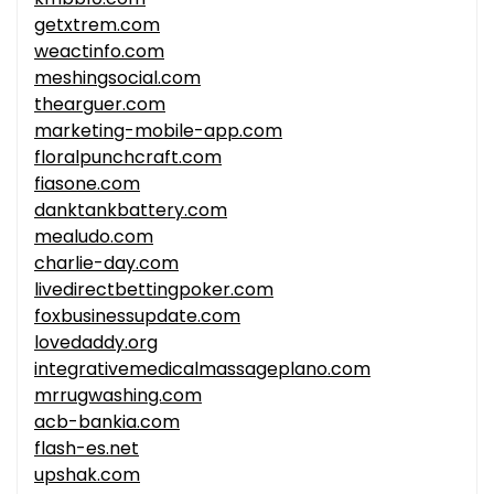
getxtrem.com
weactinfo.com
meshingsocial.com
thearguer.com
marketing-mobile-app.com
floralpunchcraft.com
fiasone.com
danktankbattery.com
mealudo.com
charlie-day.com
livedirectbettingpoker.com
foxbusinessupdate.com
lovedaddy.org
integrativemedicalmassageplano.com
mrrugwashing.com
acb-bankia.com
flash-es.net
upshak.com