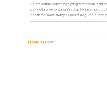
Dalam setiap permainan yang dimainkan, ada pel
pembelajaran tentang strategi, kerjasama, ata
dapat memberi dampak positif bagi kehidupan 
Post
Previous
Previous Post
Post
navigation