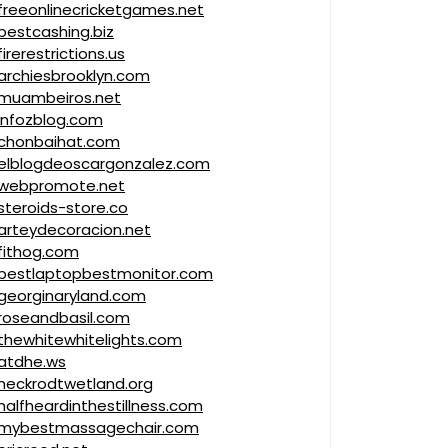
freeonlinecricketgames.net
bestcashing.biz
firerestrictions.us
archiesbrooklyn.com
muambeiros.net
infozblog.com
chonbaihat.com
elblogdeoscargonzalez.com
webpromote.net
steroids-store.co
arteydecoracion.net
fithog.com
bestlaptopbestmonitor.com
georginaryland.com
roseandbasil.com
thewhitewhitelights.com
atdhe.ws
heckrodtwetland.org
halfheardinthestillness.com
mybestmassagechair.com