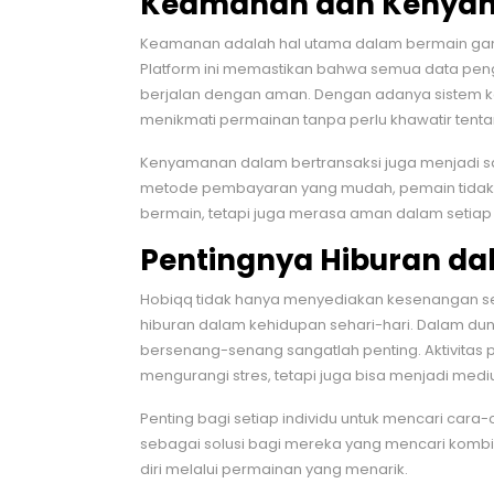
Keamanan dan Kenyam
Keamanan adalah hal utama dalam bermain gam
Platform ini memastikan bahwa semua data peng
berjalan dengan aman. Dengan adanya sistem k
menikmati permainan tanpa perlu khawatir tentang
Kenyamanan dalam bertransaksi juga menjadi s
metode pembayaran yang mudah, pemain tidak han
bermain, tetapi juga merasa aman dalam setiap 
Pentingnya Hiburan da
Hobiqq tidak hanya menyediakan kesenangan sem
hiburan dalam kehidupan sehari-hari. Dalam dun
bersenang-senang sangatlah penting. Aktivitas
mengurangi stres, tetapi juga bisa menjadi medi
Penting bagi setiap individu untuk mencari cara
sebagai solusi bagi mereka yang mencari kombin
diri melalui permainan yang menarik.