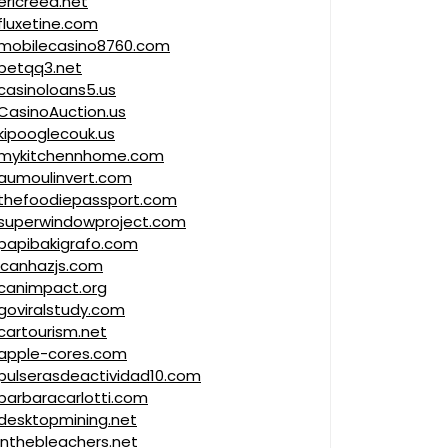
ericreed.net
fluxetine.com
mobilecasino8760.com
betqq3.net
casinoloans5.us
CasinoAuction.us
kipooglecouk.us
mykitchennhome.com
aumoulinvert.com
thefoodiepassport.com
superwindowproject.com
papibakigrafo.com
icanhazjs.com
canimpact.org
goviralstudy.com
cartourism.net
apple-cores.com
pulserasdeactividad10.com
barbaracarlotti.com
desktopmining.net
inthebleachers.net