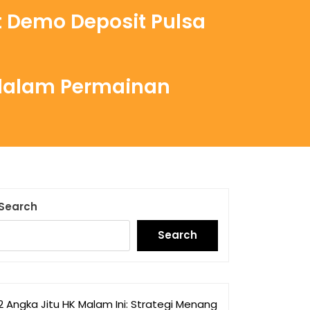
ot Demo Deposit Pulsa
dalam Permainan
Search
Search
2 Angka Jitu HK Malam Ini: Strategi Menang