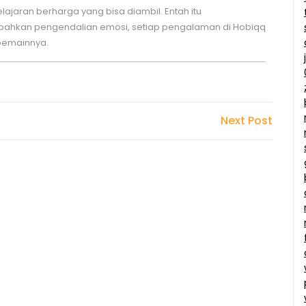
ajaran berharga yang bisa diambil. Entah itu
u bahkan pengendalian emosi, setiap pengalaman di Hobiqq
pemainnya.
Next
Next Post
Post