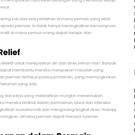
 ini menciptakan rasa keterhubungan yang membuat setiap
besar.
ring kali ada sesi pelatihan di mana pemain yang lebih
epada pemula. Ini tidak hanya meningkatkan kemampuan
boratif di mana semua orang dapat belajar dan
elief
fektif untuk melepaskan diri dari stres sehari-hari. Banyak
n dapat membantu mereka melupakan masalah yang
tian pemain terfokus pada permainan, yang memungkinkan
 tekanan yang ada.
ang dari kerja yang melelahkan mungkin menemukan
a mereka terlibat dalam permainan, tawa dan interaksi
gkatkan suasana hati dan mengurangi tingkat stres. Hobiqq
enangkan, dimana pemain dapat merasa nyaman