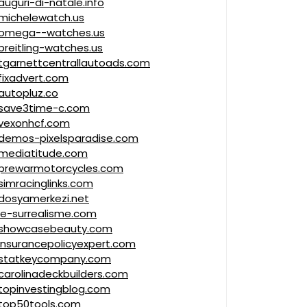
auguri-di-natale.info
michelewatch.us
omega--watches.us
breitling-watches.us
tgarnettcentrallautoads.com
fixadvert.com
autopluz.co
save3time-c.com
vexonhcf.com
demos-pixelsparadise.com
mediatitude.com
prewarmotorcycles.com
simracinglinks.com
dosyamerkezi.net
le-surrealisme.com
showcasebeauty.com
insurancepolicyexpert.com
statkeycompany.com
carolinadeckbuilders.com
topinvestingblog.com
top50tools.com