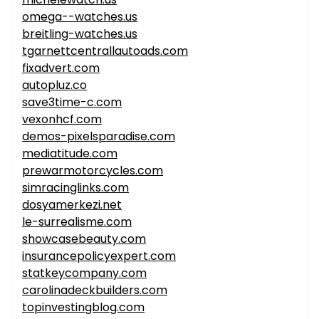
omega--watches.us
breitling-watches.us
tgarnettcentrallautoads.com
fixadvert.com
autopluz.co
save3time-c.com
vexonhcf.com
demos-pixelsparadise.com
mediatitude.com
prewarmotorcycles.com
simracinglinks.com
dosyamerkezi.net
le-surrealisme.com
showcasebeauty.com
insurancepolicyexpert.com
statkeycompany.com
carolinadeckbuilders.com
topinvestingblog.com