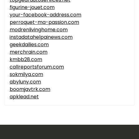
figurine-jouet.com
your-facebook-address.com
perroquet-ma-passion.com
modrenlivinghome.com
instadatahelpainews.com
geekdailies.com
merchrain.com
kmbb28.com
callreportsforum.com
sokmilya.com
abyluny.com
boomjavtrk.com
apklead.net