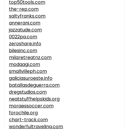
top50tools.com
the-rep.com
saltyfranks.com
annerani.com
jazzatude.com
0022pa.com
zeroshare.info
bilesinc.com
milaretreatnz.com
modaagi.com
smallvilleph.com
galiciasuroeste.info
batallasdeguerra.com
dregstudios.com
neatstuffhelpskids.org
moraessoccer.com
forochile.org
chart-track.com
wonderfultraveling.com