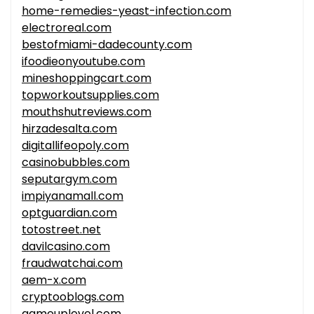
home-remedies-yeast-infection.com
electroreal.com
bestofmiami-dadecounty.com
ifoodieonyoutube.com
mineshoppingcart.com
topworkoutsupplies.com
mouthshutreviews.com
hirzadesalta.com
digitallifeopoly.com
casinobubbles.com
seputargym.com
impiyanamall.com
optguardian.com
totostreet.net
davilcasino.com
fraudwatchai.com
aem-x.com
cryptooblogs.com
gameuplevel.com