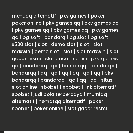
menuqq alternatif
|
pkv games
|
poker
|
poker online
|
pkv games qq
|
pkv games qq
|
pkv games qq
|
pkv games qq
|
pkv games
qq
|
pg soft
|
bandarq
|
pg slot
|
pg soft
|
x500 slot
|
slot
|
demo slot
|
slot
|
slot
maxwin
|
demo slot
|
slot
|
slot maxwin
|
slot
gacor resmi
|
slot gacor hari ini
|
pkv games
qq
|
bandarqq
|
qq
|
bandarqq
|
bandarqq
|
bandarqq
|
qq
|
qq
|
qq
|
qq
|
qq
|
qq
|
pkv
|
bandarqq
|
bandarqq
|
qq
|
qq
|
qq
|
situs
slot online
|
sbobet
|
sbobet
|
link alternatif
sbobet
|
judi bola terpercaya
|
murniqq
alternatif
|
hematqq alternatif
|
poker
|
sbobet
|
poker online
|
slot gacor resmi