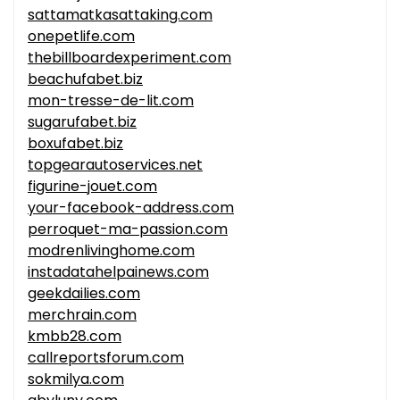
sattamatkasattaking.com
onepetlife.com
thebillboardexperiment.com
beachufabet.biz
mon-tresse-de-lit.com
sugarufabet.biz
boxufabet.biz
topgearautoservices.net
figurine-jouet.com
your-facebook-address.com
perroquet-ma-passion.com
modrenlivinghome.com
instadatahelpainews.com
geekdailies.com
merchrain.com
kmbb28.com
callreportsforum.com
sokmilya.com