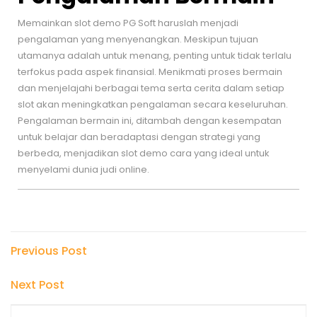
Memainkan slot demo PG Soft haruslah menjadi
pengalaman yang menyenangkan. Meskipun tujuan
utamanya adalah untuk menang, penting untuk tidak terlalu
terfokus pada aspek finansial. Menikmati proses bermain
dan menjelajahi berbagai tema serta cerita dalam setiap
slot akan meningkatkan pengalaman secara keseluruhan.
Pengalaman bermain ini, ditambah dengan kesempatan
untuk belajar dan beradaptasi dengan strategi yang
berbeda, menjadikan slot demo cara yang ideal untuk
menyelami dunia judi online.
Post
Previous
Previous Post
Post
navigation
Next
Next Post
Post