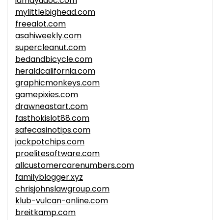
iamayudoc.com
mylittlebighead.com
freealot.com
asahiweekly.com
supercleanut.com
bedandbicycle.com
heraldcalifornia.com
graphicmonkeys.com
gamepixies.com
drawneastart.com
fasthokislot88.com
safecasinotips.com
jackpotchips.com
proelitesoftware.com
allcustomercarenumbers.com
familyblogger.xyz
chrisjohnslawgroup.com
klub-vulcan-online.com
breitkamp.com