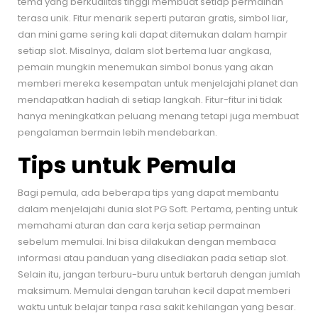
tema yang berkualitas tinggi membuat setiap permainan
terasa unik. Fitur menarik seperti putaran gratis, simbol liar,
dan mini game sering kali dapat ditemukan dalam hampir
setiap slot. Misalnya, dalam slot bertema luar angkasa,
pemain mungkin menemukan simbol bonus yang akan
memberi mereka kesempatan untuk menjelajahi planet dan
mendapatkan hadiah di setiap langkah. Fitur-fitur ini tidak
hanya meningkatkan peluang menang tetapi juga membuat
pengalaman bermain lebih mendebarkan.
Tips untuk Pemula
Bagi pemula, ada beberapa tips yang dapat membantu
dalam menjelajahi dunia slot PG Soft. Pertama, penting untuk
memahami aturan dan cara kerja setiap permainan
sebelum memulai. Ini bisa dilakukan dengan membaca
informasi atau panduan yang disediakan pada setiap slot.
Selain itu, jangan terburu-buru untuk bertaruh dengan jumlah
maksimum. Memulai dengan taruhan kecil dapat memberi
waktu untuk belajar tanpa rasa sakit kehilangan yang besar.