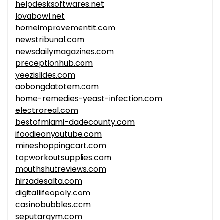
helpdesksoftwares.net
lovabowl.net
homeimprovementit.com
newstribunal.com
newsdailymagazines.com
preceptionhub.com
yeezislides.com
aobongdatotem.com
home-remedies-yeast-infection.com
electroreal.com
bestofmiami-dadecounty.com
ifoodieonyoutube.com
mineshoppingcart.com
topworkoutsupplies.com
mouthshutreviews.com
hirzadesalta.com
digitallifeopoly.com
casinobubbles.com
seputargym.com