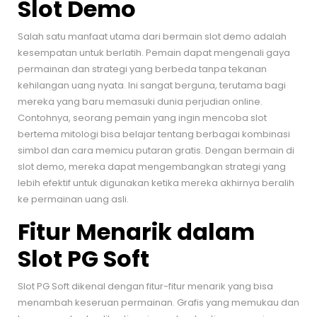
Slot Demo
Salah satu manfaat utama dari bermain slot demo adalah
kesempatan untuk berlatih. Pemain dapat mengenali gaya
permainan dan strategi yang berbeda tanpa tekanan
kehilangan uang nyata. Ini sangat berguna, terutama bagi
mereka yang baru memasuki dunia perjudian online.
Contohnya, seorang pemain yang ingin mencoba slot
bertema mitologi bisa belajar tentang berbagai kombinasi
simbol dan cara memicu putaran gratis. Dengan bermain di
slot demo, mereka dapat mengembangkan strategi yang
lebih efektif untuk digunakan ketika mereka akhirnya beralih
ke permainan uang asli.
Fitur Menarik dalam
Slot PG Soft
Slot PG Soft dikenal dengan fitur-fitur menarik yang bisa
menambah keseruan permainan. Grafis yang memukau dan