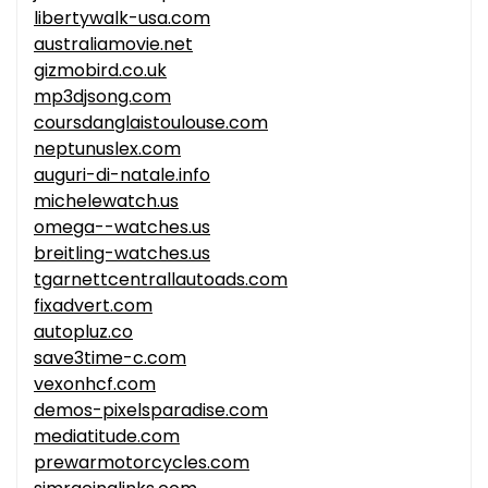
libertywalk-usa.com
australiamovie.net
gizmobird.co.uk
mp3djsong.com
coursdanglaistoulouse.com
neptunuslex.com
auguri-di-natale.info
michelewatch.us
omega--watches.us
breitling-watches.us
tgarnettcentrallautoads.com
fixadvert.com
autopluz.co
save3time-c.com
vexonhcf.com
demos-pixelsparadise.com
mediatitude.com
prewarmotorcycles.com