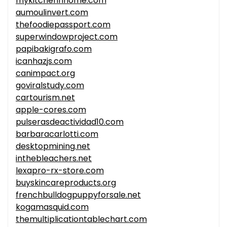
mykitchennhome.com
aumoulinvert.com
thefoodiepassport.com
superwindowproject.com
papibakigrafo.com
icanhazjs.com
canimpact.org
goviralstudy.com
cartourism.net
apple-cores.com
pulserasdeactividad10.com
barbaracarlotti.com
desktopmining.net
inthebleachers.net
lexapro-rx-store.com
buyskincareproducts.org
frenchbulldogpuppyforsale.net
kogamasquid.com
themultiplicationtablechart.com