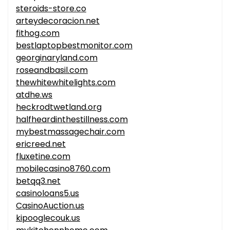
steroids-store.co
arteydecoracion.net
fithog.com
bestlaptopbestmonitor.com
georginaryland.com
roseandbasil.com
thewhitewhitelights.com
atdhe.ws
heckrodtwetland.org
halfheardinthestillness.com
mybestmassagechair.com
ericreed.net
fluxetine.com
mobilecasino8760.com
betqq3.net
casinoloans5.us
CasinoAuction.us
kipooglecouk.us