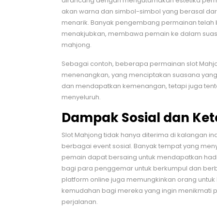
dirancang dengan mengutamakan estetika perma
akan warna dan simbol-simbol yang berasal d
menarik. Banyak pengembang permainan telah b
menakjubkan, membawa pemain ke dalam suasa
mahjong.
Sebagai contoh, beberapa permainan slot Mah
menenangkan, yang menciptakan suasana yang le
dan mendapatkan kemenangan, tetapi juga tent
menyeluruh.
Dampak Sosial dan Ket
Slot Mahjong tidak hanya diterima di kalangan ind
berbagai event sosial. Banyak tempat yang men
pemain dapat bersaing untuk mendapatkan had
bagi para penggemar untuk berkumpul dan berba
platform online juga memungkinkan orang untuk 
kemudahan bagi mereka yang ingin menikmati p
perjalanan.