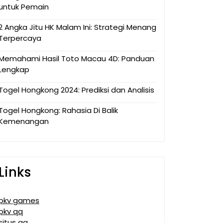
untuk Pemain
2 Angka Jitu HK Malam Ini: Strategi Menang
Terpercaya
Memahami Hasil Toto Macau 4D: Panduan
Lengkap
Togel Hongkong 2024: Prediksi dan Analisis
Togel Hongkong: Rahasia Di Balik
Kemenangan
Links
pkv games
pkv qq
situs qq