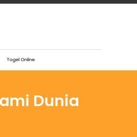
Togel Online
lami Dunia