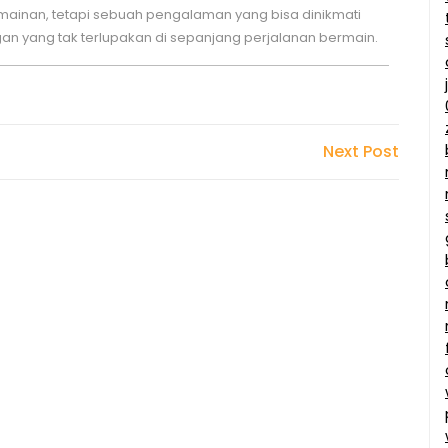
mainan, tetapi sebuah pengalaman yang bisa dinikmati
 yang tak terlupakan di sepanjang perjalanan bermain.
Next
Next Post
Post