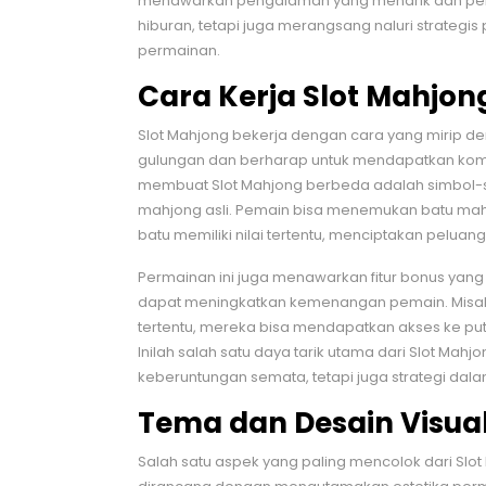
menawarkan pengalaman yang menarik dan penu
hiburan, tetapi juga merangsang naluri strate
permainan.
Cara Kerja Slot Mahjon
Slot Mahjong bekerja dengan cara yang mirip de
gulungan dan berharap untuk mendapatkan kom
membuat Slot Mahjong berbeda adalah simbol-s
mahjong asli. Pemain bisa menemukan batu mah
batu memiliki nilai tertentu, menciptakan pelu
Permainan ini juga menawarkan fitur bonus yang m
dapat meningkatkan kemenangan pemain. Misaln
tertentu, mereka bisa mendapatkan akses ke pu
Inilah salah satu daya tarik utama dari Slot Ma
keberuntungan semata, tetapi juga strategi dala
Tema dan Desain Visua
Salah satu aspek yang paling mencolok dari Slot