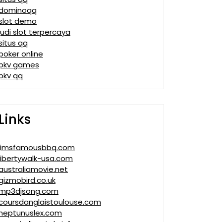
dominoqq
slot demo
judi slot terpercaya
situs qq
poker online
pkv games
pkv qq
Links
jimsfamousbbq.com
libertywalk-usa.com
australiamovie.net
gizmobird.co.uk
mp3djsong.com
coursdanglaistoulouse.com
neptunuslex.com