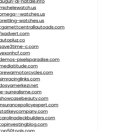
auguri-di-natale.info
michelewatch.us
omega--watches.us
breitling-watches.us
tgarnettcentrallautoads.com
fixadvert.com
autopluz.co
save3time-c.com
vexonhcf.com
demos-pixelsparadise.com
mediatitude.com
prewarmotorcycles.com
simracinglinks.com
dosyamerkezi.net
le-surrealisme.com
showcasebeauty.com
insurancepolicyexpert.com
statkeycompany.com
carolinadeckbuilders.com
topinvestingblog.com
top50tools.com