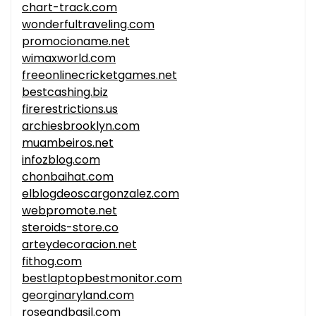
chart-track.com
wonderfultraveling.com
promocioname.net
wimaxworld.com
freeonlinecricketgames.net
bestcashing.biz
firerestrictions.us
archiesbrooklyn.com
muambeiros.net
infozblog.com
chonbaihat.com
elblogdeoscargonzalez.com
webpromote.net
steroids-store.co
arteydecoracion.net
fithog.com
bestlaptopbestmonitor.com
georginaryland.com
roseandbasil.com