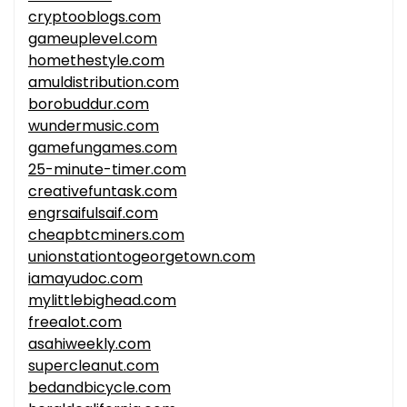
cryptooblogs.com
gameuplevel.com
homethestyle.com
amuldistribution.com
borobuddur.com
wundermusic.com
gamefungames.com
25-minute-timer.com
creativefuntask.com
engrsaifulsaif.com
cheapbtcminers.com
unionstationtogeorgetown.com
iamayudoc.com
mylittlebighead.com
freealot.com
asahiweekly.com
supercleanut.com
bedandbicycle.com