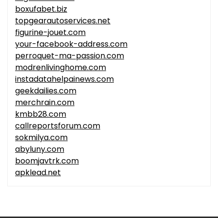
boxufabet.biz
topgearautoservices.net
figurine-jouet.com
your-facebook-address.com
perroquet-ma-passion.com
modrenlivinghome.com
instadatahelpainews.com
geekdailies.com
merchrain.com
kmbb28.com
callreportsforum.com
sokmilya.com
abyluny.com
boomjavtrk.com
apklead.net