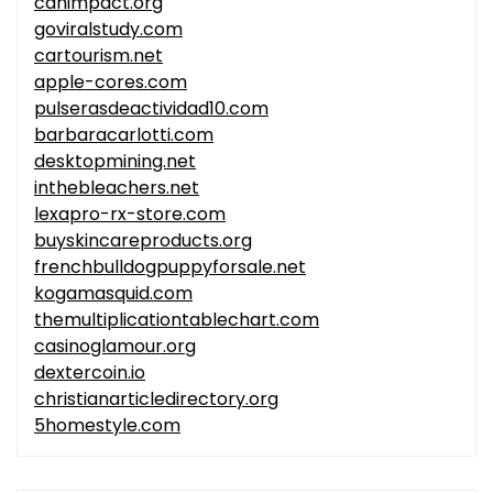
canimpact.org
goviralstudy.com
cartourism.net
apple-cores.com
pulserasdeactividad10.com
barbaracarlotti.com
desktopmining.net
inthebleachers.net
lexapro-rx-store.com
buyskincareproducts.org
frenchbulldogpuppyforsale.net
kogamasquid.com
themultiplicationtablechart.com
casinoglamour.org
dextercoin.io
christianarticledirectory.org
5homestyle.com