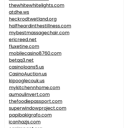
thewhitewhitelights.com
atdhe.ws
heckrodtwetland.org
halfheardinthestillness.com
mybestmassagechair.com
ericreed.net
fluxetine.com
mobilecasino8760.com
betqq3.net
casinoloans5.us
CasinoAuction.us
kipooglecouk.us
mykitchennhome.com
aumoulinvert.com
thefoodiepassport.com
superwindowproject.com
papibakigrafo.com
icanhazjs.com