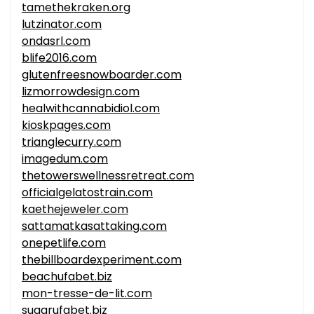
tamethekraken.org
lutzinator.com
ondasrl.com
blife2016.com
glutenfreesnowboarder.com
lizmorrowdesign.com
healwithcannabidiol.com
kioskpages.com
trianglecurry.com
imagedum.com
thetowerswellnessretreat.com
officialgelatostrain.com
kaethejeweler.com
sattamatkasattaking.com
onepetlife.com
thebillboardexperiment.com
beachufabet.biz
mon-tresse-de-lit.com
sugarufabet.biz