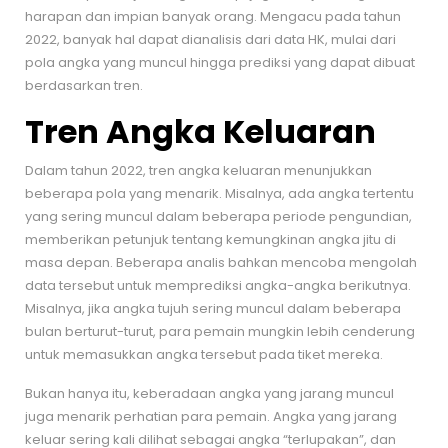
harapan dan impian banyak orang. Mengacu pada tahun
2022, banyak hal dapat dianalisis dari data HK, mulai dari
pola angka yang muncul hingga prediksi yang dapat dibuat
berdasarkan tren.
Tren Angka Keluaran
Dalam tahun 2022, tren angka keluaran menunjukkan
beberapa pola yang menarik. Misalnya, ada angka tertentu
yang sering muncul dalam beberapa periode pengundian,
memberikan petunjuk tentang kemungkinan angka jitu di
masa depan. Beberapa analis bahkan mencoba mengolah
data tersebut untuk memprediksi angka-angka berikutnya.
Misalnya, jika angka tujuh sering muncul dalam beberapa
bulan berturut-turut, para pemain mungkin lebih cenderung
untuk memasukkan angka tersebut pada tiket mereka.
Bukan hanya itu, keberadaan angka yang jarang muncul
juga menarik perhatian para pemain. Angka yang jarang
keluar sering kali dilihat sebagai angka “terlupakan”, dan