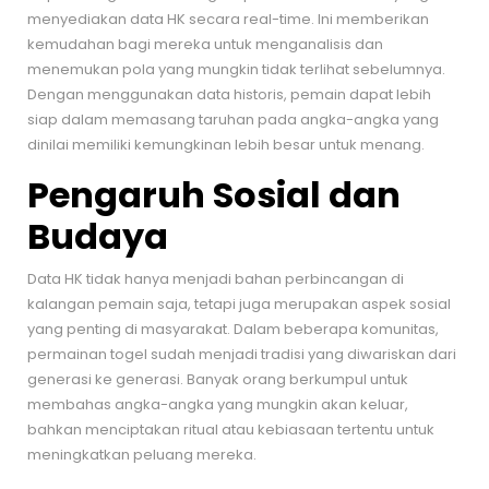
menyediakan data HK secara real-time. Ini memberikan
kemudahan bagi mereka untuk menganalisis dan
menemukan pola yang mungkin tidak terlihat sebelumnya.
Dengan menggunakan data historis, pemain dapat lebih
siap dalam memasang taruhan pada angka-angka yang
dinilai memiliki kemungkinan lebih besar untuk menang.
Pengaruh Sosial dan
Budaya
Data HK tidak hanya menjadi bahan perbincangan di
kalangan pemain saja, tetapi juga merupakan aspek sosial
yang penting di masyarakat. Dalam beberapa komunitas,
permainan togel sudah menjadi tradisi yang diwariskan dari
generasi ke generasi. Banyak orang berkumpul untuk
membahas angka-angka yang mungkin akan keluar,
bahkan menciptakan ritual atau kebiasaan tertentu untuk
meningkatkan peluang mereka.