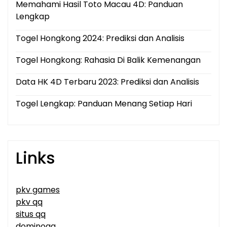
Memahami Hasil Toto Macau 4D: Panduan
Lengkap
Togel Hongkong 2024: Prediksi dan Analisis
Togel Hongkong: Rahasia Di Balik Kemenangan
Data HK 4D Terbaru 2023: Prediksi dan Analisis
Togel Lengkap: Panduan Menang Setiap Hari
Links
pkv games
pkv qq
situs qq
dominoqq