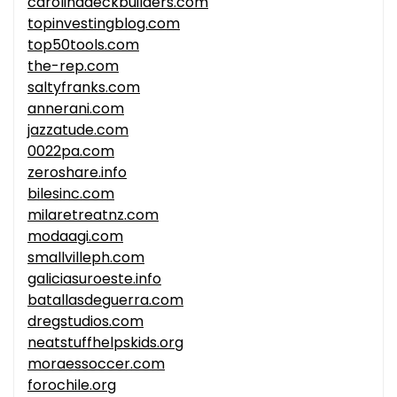
carolinadeckbuilders.com
topinvestingblog.com
top50tools.com
the-rep.com
saltyfranks.com
annerani.com
jazzatude.com
0022pa.com
zeroshare.info
bilesinc.com
milaretreatnz.com
modaagi.com
smallvilleph.com
galiciasuroeste.info
batallasdeguerra.com
dregstudios.com
neatstuffhelpskids.org
moraessoccer.com
forochile.org