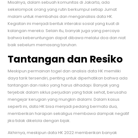
Misalnya, dalam sebuah komunitas di Jakarta, ada
sekelompok orang yang rutin berkumpul setiap Jumat
malam untuk membahas dan menganalisis data HK.
Kegiatan ini menjadi bentuk interaksi sosial yang kuat di
kalangan mereka. Selain itu, banyak juga yang percaya
bahwa keberuntungan dapat dibawa melalui doa dan niat
baik sebelum memasang taruhan.
Tantangan dan Resiko
Meskipun permainan togel dan analisis data HK memiliki
daya tarik tersendiri, penting untuk diperhatikan bahwa ada
tantangan dan risiko yang harus dihadapi. Banyak yang
terjebak dalam siklus perjudian yang tidak sehat, berusaha
mengejar kerugian yang mungkin dialami. Dalam kasus
seperti ini, data HK bisa menjadi pedang bermata dua,
memberikan harapan sekaligus membawa dampak negatif
jika tidak dikelola dengan bijak.
Akhirnya, meskipun data HK 2022 memberikan banyak