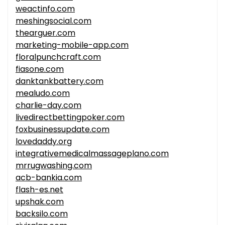
weactinfo.com
meshingsocial.com
thearguer.com
marketing-mobile-app.com
floralpunchcraft.com
fiasone.com
danktankbattery.com
mealudo.com
charlie-day.com
livedirectbettingpoker.com
foxbusinessupdate.com
lovedaddy.org
integrativemedicalmassageplano.com
mrrugwashing.com
acb-bankia.com
flash-es.net
upshak.com
backsilo.com