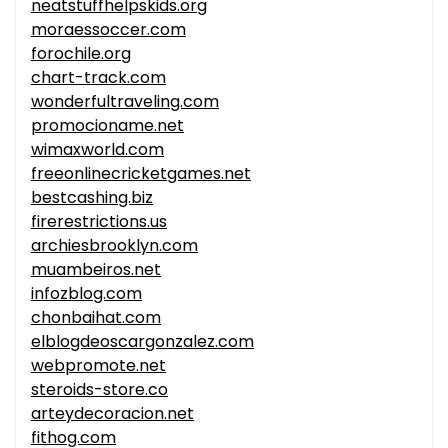
neatstuffhelpskids.org
moraessoccer.com
forochile.org
chart-track.com
wonderfultraveling.com
promocioname.net
wimaxworld.com
freeonlinecricketgames.net
bestcashing.biz
firerestrictions.us
archiesbrooklyn.com
muambeiros.net
infozblog.com
chonbaihat.com
elblogdeoscargonzalez.com
webpromote.net
steroids-store.co
arteydecoracion.net
fithog.com