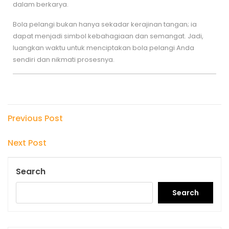
dalam berkarya.
Bola pelangi bukan hanya sekadar kerajinan tangan; ia
dapat menjadi simbol kebahagiaan dan semangat. Jadi,
luangkan waktu untuk menciptakan bola pelangi Anda
sendiri dan nikmati prosesnya.
Post
Previous
Previous Post
Post
navigation
Next
Next Post
Post
Search
Search