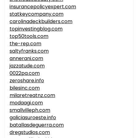
insurancepolicyexpert.com
statkeycompany.com
carolinadeckbuilders.com
topinvestingblog.com
top50tools.com
the-rep.com
saltyfranks.com
annerani.com
jazzatude.com
0022pa.com
zeroshare.info
bilesinc.com
milaretreatnz.com
modaagi.com
smallvilleph.com
galiciasuroeste.info
batallasdeguerra.com
dregstudios.com