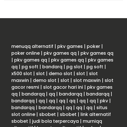
menuqq alternatif
|
pkv games
|
poker
|
poker online
|
pkv games qq
|
pkv games qq
|
pkv games qq
|
pkv games qq
|
pkv games
qq
|
pg soft
|
bandarq
|
pg slot
|
pg soft
|
x500 slot
|
slot
|
demo slot
|
slot
|
slot
maxwin
|
demo slot
|
slot
|
slot maxwin
|
slot
gacor resmi
|
slot gacor hari ini
|
pkv games
qq
|
bandarqq
|
qq
|
bandarqq
|
bandarqq
|
bandarqq
|
qq
|
qq
|
qq
|
qq
|
qq
|
qq
|
pkv
|
bandarqq
|
bandarqq
|
qq
|
qq
|
qq
|
situs
slot online
|
sbobet
|
sbobet
|
link alternatif
sbobet
|
judi bola terpercaya
|
murniqq