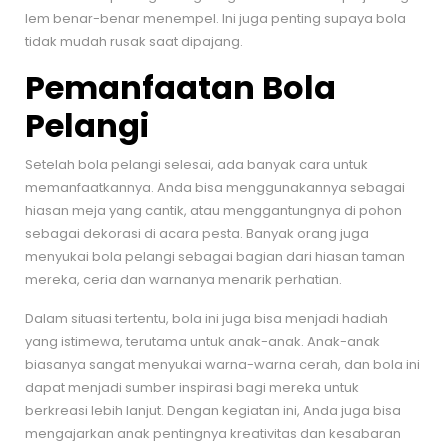
lem benar-benar menempel. Ini juga penting supaya bola
tidak mudah rusak saat dipajang.
Pemanfaatan Bola
Pelangi
Setelah bola pelangi selesai, ada banyak cara untuk
memanfaatkannya. Anda bisa menggunakannya sebagai
hiasan meja yang cantik, atau menggantungnya di pohon
sebagai dekorasi di acara pesta. Banyak orang juga
menyukai bola pelangi sebagai bagian dari hiasan taman
mereka, ceria dan warnanya menarik perhatian.
Dalam situasi tertentu, bola ini juga bisa menjadi hadiah
yang istimewa, terutama untuk anak-anak. Anak-anak
biasanya sangat menyukai warna-warna cerah, dan bola ini
dapat menjadi sumber inspirasi bagi mereka untuk
berkreasi lebih lanjut. Dengan kegiatan ini, Anda juga bisa
mengajarkan anak pentingnya kreativitas dan kesabaran