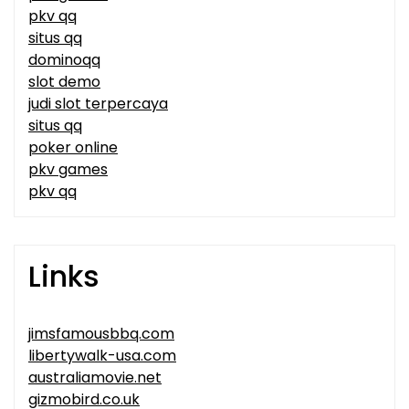
pkv qq
situs qq
dominoqq
slot demo
judi slot terpercaya
situs qq
poker online
pkv games
pkv qq
Links
jimsfamousbbq.com
libertywalk-usa.com
australiamovie.net
gizmobird.co.uk