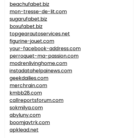
beachufabet.biz
mon-tresse-de-lit.com
sugarufabet.biz
boxufabet.biz
topgearautoservices.net
figurine-jouet.com
your-facebook-address.com
perroquet-ma-passion.com
modrenlivinghome.com
instadatahelpainews.com
geekdailies.com
merchrain.com
kmbb28.com
callreportsforum.com
sokmilya.com
abyluny.com
boomjavtrk.com
apklead.net