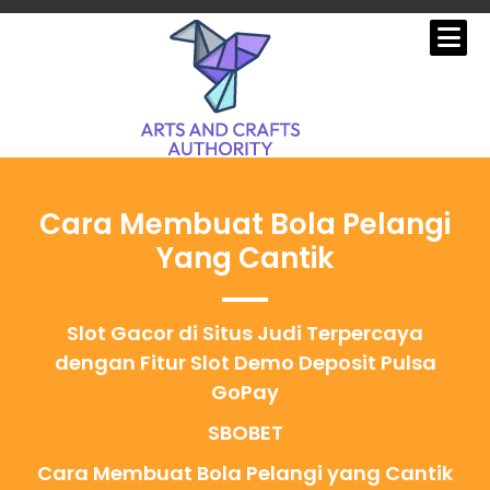
Skip
to
content
Cara Membuat Bola Pelangi
Yang Cantik
Slot Gacor di Situs Judi Terpercaya
dengan Fitur Slot Demo Deposit Pulsa
GoPay
SBOBET
Cara Membuat Bola Pelangi yang Cantik