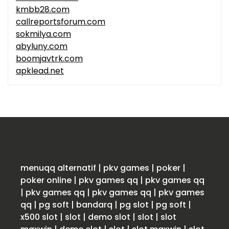
kmbb28.com
callreportsforum.com
sokmilya.com
abyluny.com
boomjavtrk.com
apklead.net
menuqq alternatif
|
pkv games
|
poker
|
poker online
|
pkv games qq
|
pkv games qq
|
pkv games qq
|
pkv games qq
|
pkv games
qq
|
pg soft
|
bandarq
|
pg slot
|
pg soft
|
x500 slot
|
slot
|
demo slot
|
slot
|
slot