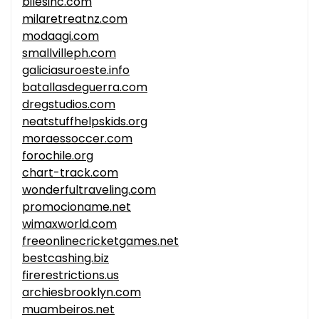
bilesinc.com
milaretreatnz.com
modaagi.com
smallvilleph.com
galiciasuroeste.info
batallasdeguerra.com
dregstudios.com
neatstuffhelpskids.org
moraessoccer.com
forochile.org
chart-track.com
wonderfultraveling.com
promocioname.net
wimaxworld.com
freeonlinecricketgames.net
bestcashing.biz
firerestrictions.us
archiesbrooklyn.com
muambeiros.net