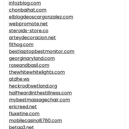
infozblog.com
chonbaihat.com
elblogdeoscargonzalez.com
webpromote.net
steroids-store.co
arteydecoracion.net
fithog.com
bestlaptopbestmonitor.com
georginaryland.com
roseandbasil.com
thewhitewhitelights.com
atdhe.ws
heckrodtwetland.org
halfheardinthestillness.com
mybestmassagechair.com
ericreed.net
fluxetine.com
mobilecasino8760.com
betqq3.net