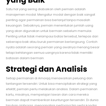
Satu hal yang sering diabaikan oleh pemain adalah
manajemen modal. Mengatur modal dengan baik sangat
penting agar permainan bisa berlanjut tanpa masalah
keuangan. Sebaiknya, pemain menentukan jumlah uang
yang akan digunakan untuk bermain sebelum memulai.
Penting untuk tidak melampaui batas tersebut, terlepas dari
seberapa baik atau buruk permainan berlangsung. Contoh
nyata adalah seorang pemain yang awalnya menang besar
tetapi kehilangan semua uangnya karena tidak memiliki
batasan dalam bermain.
Strategi dan Analisis
Setiap permainan di Amoiqq menawarkan peluang dan
tantangan tersendiri. Untuk bisa menciptakan strategi yang
efektif, pemain perlu melakukan analisis. Dalam permainan
kartu, misalnya, mempelajari lawan dan cara mereka
bermain dapat memberikan keuntungan tersendiri. Di dunia
taruhan olahraga, menganalisis performa tim serta kondisi