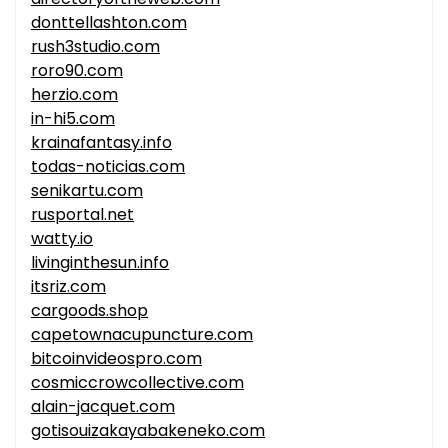
donttellashton.com
rush3studio.com
roro90.com
herzio.com
in-hi5.com
krainafantasy.info
todas-noticias.com
senikartu.com
rusportal.net
watty.io
livinginthesun.info
itsriz.com
cargoods.shop
capetownacupuncture.com
bitcoinvideospro.com
cosmiccrowcollective.com
alain-jacquet.com
gotisouizakayabakeneko.com