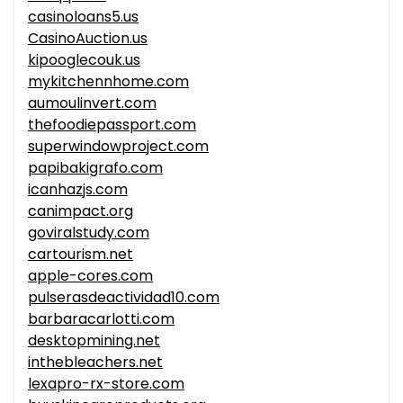
casinoloans5.us
CasinoAuction.us
kipooglecouk.us
mykitchennhome.com
aumoulinvert.com
thefoodiepassport.com
superwindowproject.com
papibakigrafo.com
icanhazjs.com
canimpact.org
goviralstudy.com
cartourism.net
apple-cores.com
pulserasdeactividad10.com
barbaracarlotti.com
desktopmining.net
inthebleachers.net
lexapro-rx-store.com