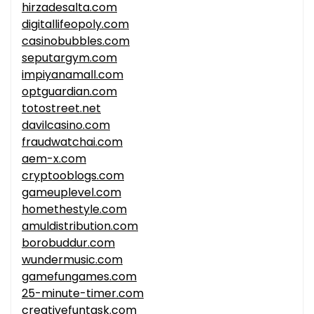
hirzadesalta.com
digitallifeopoly.com
casinobubbles.com
seputargym.com
impiyanamall.com
optguardian.com
totostreet.net
davilcasino.com
fraudwatchai.com
aem-x.com
cryptooblogs.com
gameuplevel.com
homethestyle.com
amuldistribution.com
borobuddur.com
wundermusic.com
gamefungames.com
25-minute-timer.com
creativefuntask.com