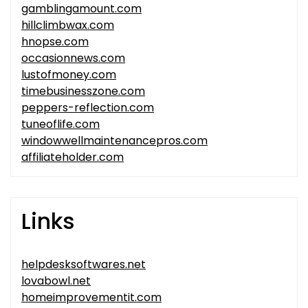
gamblingamount.com
hillclimbwax.com
hnopse.com
occasionnews.com
lustofmoney.com
timebusinesszone.com
peppers-reflection.com
tuneoflife.com
windowwellmaintenancepros.com
affiliateholder.com
Links
helpdesksoftwares.net
lovabowl.net
homeimprovementit.com