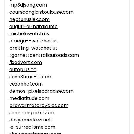
mp3djsong.com
coursdanglaistoulouse.com
neptunuslex.com
auguri-di-natale.info
michelewatch.us
omega--watches.us
breitling-watches.us
tgarnettcentrallautoads.com
fixadvert.com
autopluz.co
save3time-c.com
vexonhcf.com
demos-pixelsparadise.com
mediatitude.com
prewarmotorcycles.com
simracinglinks.com
dosyamerkezi.net
le-surrealisme.com