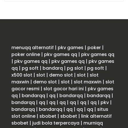
menuqq alternatif
|
pkv games
|
poker
|
poker online
|
pkv games qq
|
pkv games qq
|
pkv games qq
|
pkv games qq
|
pkv games
qq
|
pg soft
|
bandarq
|
pg slot
|
pg soft
|
x500 slot
|
slot
|
demo slot
|
slot
|
slot
maxwin
|
demo slot
|
slot
|
slot maxwin
|
slot
gacor resmi
|
slot gacor hari ini
|
pkv games
qq
|
bandarqq
|
qq
|
bandarqq
|
bandarqq
|
bandarqq
|
qq
|
qq
|
qq
|
qq
|
qq
|
qq
|
pkv
|
bandarqq
|
bandarqq
|
qq
|
qq
|
qq
|
situs
slot online
|
sbobet
|
sbobet
|
link alternatif
sbobet
|
judi bola terpercaya
|
murniqq