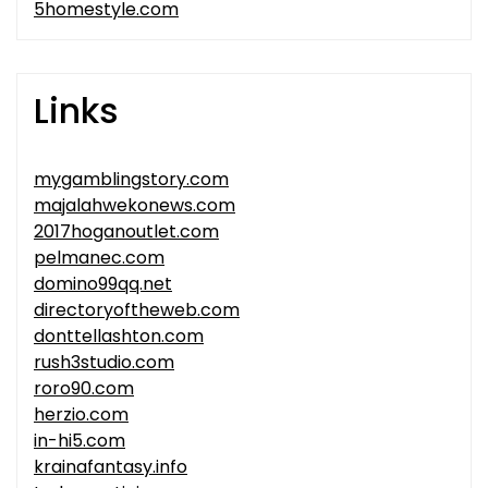
5homestyle.com
Links
mygamblingstory.com
majalahwekonews.com
2017hoganoutlet.com
pelmanec.com
domino99qq.net
directoryoftheweb.com
donttellashton.com
rush3studio.com
roro90.com
herzio.com
in-hi5.com
krainafantasy.info