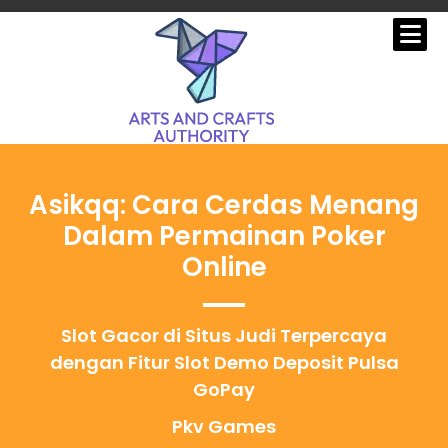
Skip
to
content
Asikqq: Cara Cerdas Menang
Dalam Permainan Poker
Online
Slot Gacor di Situs Judi Terpercaya
dengan Fitur Slot Demo Deposit Pulsa
GoPay
Pkv Games