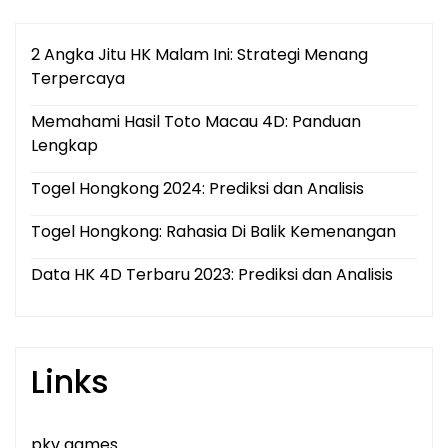
2 Angka Jitu HK Malam Ini: Strategi Menang
Terpercaya
Memahami Hasil Toto Macau 4D: Panduan
Lengkap
Togel Hongkong 2024: Prediksi dan Analisis
Togel Hongkong: Rahasia Di Balik Kemenangan
Data HK 4D Terbaru 2023: Prediksi dan Analisis
Links
pkv games