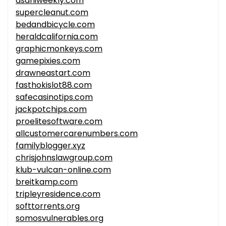
asahiweekly.com
supercleanut.com
bedandbicycle.com
heraldcalifornia.com
graphicmonkeys.com
gamepixies.com
drawneastart.com
fasthokislot88.com
safecasinotips.com
jackpotchips.com
proelitesoftware.com
allcustomercarenumbers.com
familyblogger.xyz
chrisjohnslawgroup.com
klub-vulcan-online.com
breitkamp.com
tripleyresidence.com
softtorrents.org
somosvulnerables.org