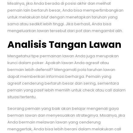
Misalnya, jika Anda berada di posisi akhir dan melihat
pemain lain bertaruh besar, Anda bisa mempertimbangkan
untuk melakukan bluf dengan menetapkan taruhan yang
sama atau sedikit lebih tinggi. Jika berhasil, Anda bisa
mengeluarkan lawan tersebut dari pot dan mengambil alih.
Analisis Tangan Lawan
Mengetahui tipe permainan lawan Anda juga merupakan
kunci dalam poker. Apakah lawan Anda agresif atau
bermain lebih defensif? Mengamati pola taruhan lawan
dapat memberikan informasi berharga. Pemain yang
agresif cenderung bertaruh besar dan sering, sementara
pemain yang pasif lebih memilih untuk check atau call dalam
situasi tertentu.
Seorang pemain yang baik akan belajar mengenali gaya
bermain lawan dan menyesuaikan strateginya. Misalnya, jika
Anda bermain melawan lawan yang cenderung
menggertak, Anda bisa lebih berani dalam melakukan call