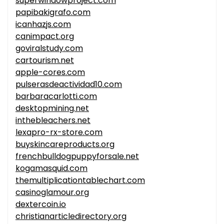
superwindowproject.com
papibakigrafo.com
icanhazjs.com
canimpact.org
goviralstudy.com
cartourism.net
apple-cores.com
pulserasdeactividad10.com
barbaracarlotti.com
desktopmining.net
inthebleachers.net
lexapro-rx-store.com
buyskincareproducts.org
frenchbulldogpuppyforsale.net
kogamasquid.com
themultiplicationtablechart.com
casinoglamour.org
dextercoin.io
christianarticledirectory.org