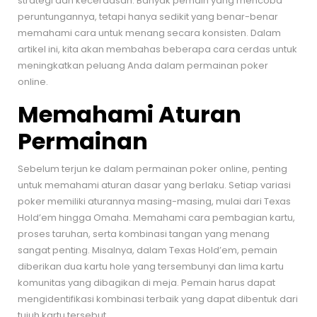
strategi dan kecerdasan. Banyak pemain yang mencoba
peruntungannya, tetapi hanya sedikit yang benar-benar
memahami cara untuk menang secara konsisten. Dalam
artikel ini, kita akan membahas beberapa cara cerdas untuk
meningkatkan peluang Anda dalam permainan poker
online.
Memahami Aturan
Permainan
Sebelum terjun ke dalam permainan poker online, penting
untuk memahami aturan dasar yang berlaku. Setiap variasi
poker memiliki aturannya masing-masing, mulai dari Texas
Hold’em hingga Omaha. Memahami cara pembagian kartu,
proses taruhan, serta kombinasi tangan yang menang
sangat penting. Misalnya, dalam Texas Hold’em, pemain
diberikan dua kartu hole yang tersembunyi dan lima kartu
komunitas yang dibagikan di meja. Pemain harus dapat
mengidentifikasi kombinasi terbaik yang dapat dibentuk dari
tujuh kartu tersebut.